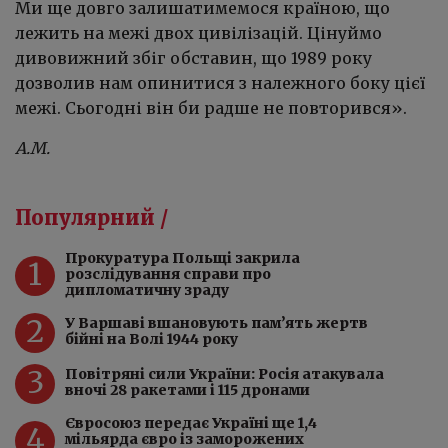
Ми ще довго залишатимемося країною, що
лежить на межі двох цивілізацій. Цінуймо
дивовижний збіг обставин, що 1989 року
дозволив нам опинитися з належного боку цієї
межі. Сьогодні він би радше не повторився».
А.М.
Популярний /
Прокуратура Польщі закрила
1
розслідування справи про
дипломатичну зраду
2
У Варшаві вшановують пам’ять жертв
бійні на Волі 1944 року
3
Повітряні сили України: Росія атакувала
вночі 28 ракетами і 115 дронами
Євросоюз передає Україні ще 1,4
4
мільярда євро із заморожених