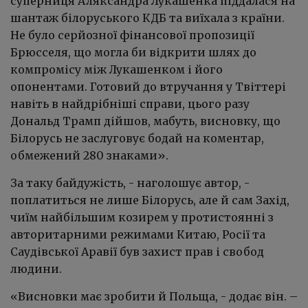
суперниця Аляксандра Лукашенка піддалася на
шантаж білоруського КДБ та виїхала з країни.
Не було серйозної фінансової пропозиції
Брюсселя, що могла би відкрити шлях до
компромісу між Лукашенком і його
опонентами. Готовий до втручання у Твіттері
навіть в найдрібніші справи, цього разу
Дональд Трамп дійшов, мабуть, висновку, що
Білорусь не заслуговує бодай на коментар,
обмежений 280 знаками».
За таку байдужість, - наголошує автор, -
поплатиться не лише Білорусь, але й сам Захід,
чиїм найбільшим козирем у протистоянні з
авторитарними режимами Китаю, Росії та
Саудівської Аравії був захист прав і свобод
людини.
«Висновки має зробити й Польща, - додає він. –