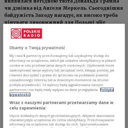
виявилася негідною твіта Дональда Трампа
чи дзвінка від Анґели Меркель. Сьогоднішня
байдужість Заходу нагадує, як високо треба
цінувати дивовижний для Польщі збіг
обставин 1989 року.
Dbamy o Twoją prywatność
My i nasi
5
partnerzy przechowujemy lub uzyskujemy dostęp do
informacji na urządzeniu, takich jak unikalne identyfikatory w plikach
cookie w celu przetwarzania danych osobowych. Użytkownik może
zaakceptować swoje wybory lub zarządzać nimi, klikając poniżej, jak
również skorzystać z prawa do sprzeciwu na podstawie prawnie
uzasadnionego interesu lub w dowolnym momencie na stronie
polityki prywatności. Te wybory będą sygnalizowane naszym
partnerom i nie będą miały wpływu na dane przeglądania.
Polityka
prywatności
Wraz z naszymi partnerami przetwarzamy dane w
celu zapewnienia:
Użycie dokładnych danych geolokalizacyjnych. Aktywne skanowanie
charakterystyki urządzenia do celów identyfikacji. Przechowywanie
informacji na urządzeniu lub dostęp do nich. Spersonalizowane