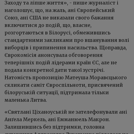
Заходу та ліпше життя», - пише журналіст і
наголошує, що, на жаль, ані Європейський
Союз, ані США не виказали свого бажання
включитися до подій, що, власне,
розгортаються в Білорусі, обмежившись
стандартними закликами про вшанування волі
виборців і припинення насильства. Щоправда,
Єврокомісія анонсувала обговорення
теперішніх подій лідерами країн ЄС, але не
подала конкретної дати такої зустрічі.
Натомість пропозицію Матеуша Моравєцького
скликати саміт Євроспільноти, присвячений
білоруській ситуації, підтримала тільки
маленька Литва.
«Святлані Ціханоуській не зателефонували ані
Анґела Меркель, ані Емманюель Макрон.
Залишившись без підтримки, головна