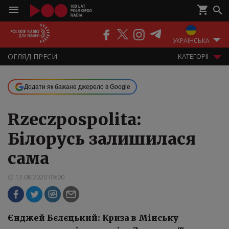
ПОДКАСТИ
РАДІО
ЕФІР
УКРАЇНСЬКА
ОГЛЯД ПРЕСИ
KАТЕГОРІЇ
Додати як бажане джерело в Google
Rzeczpospolita:
Білорусь залишилася
сама
12.08.2020 09:00
Єнджей Бєлєцький: Криза в Мінську