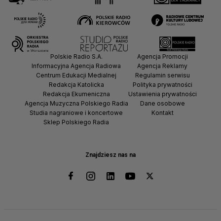
Polskie Radio S.A.
Agencja Promocji
Informacyjna Agencja Radiowa
Agencja Reklamy
Centrum Edukacji Medialnej
Regulamin serwisu
Redakcja Katolicka
Polityka prywatności
Redakcja Ekumeniczna
Ustawienia prywatności
Agencja Muzyczna Polskiego Radia
Dane osobowe
Studia nagraniowe i koncertowe
Kontakt
Sklep Polskiego Radia
Znajdziesz nas na