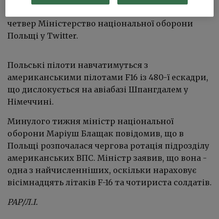
військово-повітряних сил. Про це повідомило у
четвер Міністерство національної оборони
Польщі у Twitter.
Польські пілоти навчатимуться з
американськими пілотами F16 із 480-ї ескадри,
що дислокується на авіабазі Шпангдалем у
Німеччині.
Минулого тижня міністр національної
оборони Маріуш Блащак повідомив, що в
Польщі розпочалася чергова ротація підрозділу
американських ВПС. Міністр заявив, що вона -
одна з найчисленніших, оскільки нараховує
вісімнадцять літаків F-16 та чотириста солдатів.
РАР/Л.І.