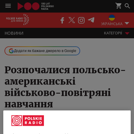
ПОДКАСТИ
РАДІО
ЕФІР
УКРАЇНСЬКА
НOВИНИ
KАТЕГОРІЇ
Додати як бажане джерело в Google
Розпочалися польсько-
американські
військово-повітряні
навчання
20.08.2020 10:46