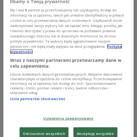
Dbamy o Twoją prywatność
Сценарій навчань передбачає виконання
My i nasi
5
partnerzy przechowujemy lub uzyskujemy dostęp do
різних місій: повітряного бою, використання
informacji na urządzeniu, takich jak unikalne identyfikatory w plikach
справжньої зброї на полігоні та дозаправки у
cookie w celu przetwarzania danych osobowych. Użytkownik może
zaakceptować swoje wybory lub zarządzać nimi, klikając poniżej, jak
повітрі
również skorzystać z prawa do sprzeciwu na podstawie prawnie
uzasadnionego interesu lub w dowolnym momencie na stronie
polityki prywatności. Te wybory będą sygnalizowane naszym
partnerom i nie będą miały wpływu na dane przeglądania.
Polityka
prywatności
Wraz z naszymi partnerami przetwarzamy dane w
celu zapewnienia:
Użycie dokładnych danych geolokalizacyjnych. Aktywne skanowanie
charakterystyki urządzenia do celów identyfikacji. Przechowywanie
informacji na urządzeniu lub dostęp do nich. Spersonalizowane
reklamy i treści, pomiar reklam i treści, badnie odbiorców i
ulepszanie usług.
Lista partnerów (dostawców)
Myśliwiec F-16
shutterstock.com/VanderWolf Images
Ustawienia zaawansowane
У місцевості Ласк у центральній Польщі
Odrzucenie wszystkich
Akceptuję wszystkie
розпочалися польсько-американські навчання