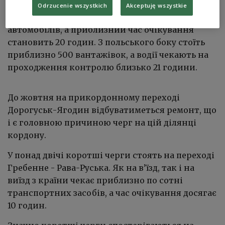
черги. На в’їзд до Польщі з українського боку
Odrzucenie wszystkich
Akceptuję wszystkie
чекає приблизно три сотні вантажних
автомобілів, а приблизний час очікування
становить 20 годин. З польського боку стоїть
приблизно 500 вантажівок, а водії чекають на
проходження контролю близько 21 години.
До жовтня на прикордонному переході
Дорогуськ-Ягодин відбуватиметься ремонт, що
і є головною причиною черг на цій ділянці
кордону.
У понад двічі коротші черги стоять на переході
Гребенне - Рава-Руська. Як на в’їзд, так і на
виїзд з країни чекає приблизно по сотні
транспортних засобів, а час очікування досягає
10 годин.