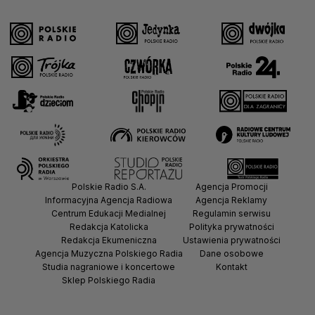
Polskie Radio S.A.
Agencja Promocji
Informacyjna Agencja Radiowa
Agencja Reklamy
Centrum Edukacji Medialnej
Regulamin serwisu
Redakcja Katolicka
Polityka prywatności
Redakcja Ekumeniczna
Ustawienia prywatności
Agencja Muzyczna Polskiego Radia
Dane osobowe
Studia nagraniowe i koncertowe
Kontakt
Sklep Polskiego Radia