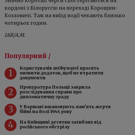
Значно коротші черги спостерігаються на
кордоні з Білоруссю на переході Корощин-
Козловичі. Там на виїзд водії чекають близько
чотирьох годин.
IAR
/А.М.
Популярний /
Користувачів mObywatel просять
1
оновити додаток, щоб не втратити
документи
Прокуратура Польщі закрила
2
розслідування справи про
дипломатичну зраду
3
У Варшаві вшановують пам’ять жертв
бійні на Волі 1944 року
4
На Київщині десятки загиблих від
російського обстрілу