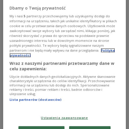
Дорогуськ-Ягодин відбуватиметься ремонт,
Dbamy o Twoją prywatność
що і є головною причиною черг на цій
ділянці кордону
My i nasi
5
partnerzy przechowujemy lub uzyskujemy dostęp do
informacji na urządzeniu, takich jak unikalne identyfikatory w plikach
cookie w celu przetwarzania danych osobowych. Użytkownik może
zaakceptować swoje wybory lub zarządzać nimi, klikając poniżej, jak
również skorzystać z prawa do sprzeciwu na podstawie prawnie
uzasadnionego interesu lub w dowolnym momencie na stronie
polityki prywatności. Te wybory będą sygnalizowane naszym
partnerom i nie będą miały wpływu na dane przeglądania.
Polityka
prywatności
Wraz z naszymi partnerami przetwarzamy dane w
celu zapewnienia:
Użycie dokładnych danych geolokalizacyjnych. Aktywne skanowanie
charakterystyki urządzenia do celów identyfikacji. Przechowywanie
informacji na urządzeniu lub dostęp do nich. Spersonalizowane
reklamy i treści, pomiar reklam i treści, badnie odbiorców i
ulepszanie usług.
Lista partnerów (dostawców)
Кордон у Дорогуську
Facebook /Straż Graniczna
Ustawienia zaawansowane
На польсько-українському кордоні зростають