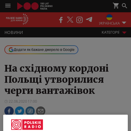
ПОДКАСТИ
РАДІО
ЕФІР
УКРАЇНСЬКА
НOВИНИ
KАТЕГОРІЇ
Додати як бажане джерело в Google
На східному кордоні
Польщі утворилися
черги вантажівок
22.08.2020 17:00
До жовтня на прикордонному переході