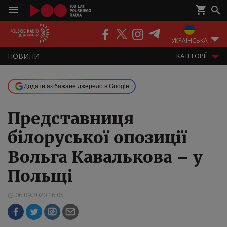
ПОДКАСТИ
РАДІО
ЕФІР
УКРАЇНСЬКА
НOВИНИ
KАТЕГОРІЇ
Додати як бажане джерело в Google
Представниця
білоруської опозиції
Вольга Кавалькова – у
Польщі
06.09.2020 16:05