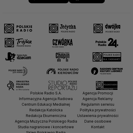
Polskie Radio S.A.
Agencja Promocji
Informacyjna Agencja Radiowa
Agencja Reklamy
Centrum Edukacji Medialnej
Regulamin serwisu
Redakcja Katolicka
Polityka prywatności
Redakcja Ekumeniczna
Ustawienia prywatności
Agencja Muzyczna Polskiego Radia
Dane osobowe
Studia nagraniowe i koncertowe
Kontakt
Sklep Polskiego Radia