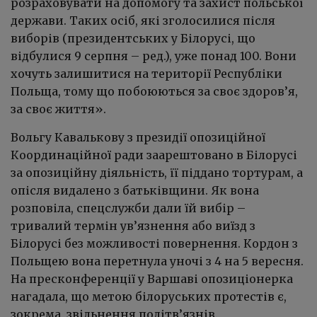
розраховувати на допомогу та захист польської
держави. Таких осіб, які зголосилися після
виборів (президентських у Білорусі, що
відбулися 9 серпня – ред.), уже понад 100. Вони
хочуть залишитися на території Республіки
Польща, тому що побоюються за своє здоров’я,
за своє життя».
Вольгу Кавалькову з президії опозиційної
Координаційної ради заарештовано в Білорусі
за опозиційну діяльність, її піддано тортурам, а
опісля видалено з батьківщини. Як вона
розповіла, спецслужби дали їй вибір –
тривалий термін ув’язнення або виїзд з
Білорусі без можливості повернення. Кордон з
Польщею вона перетнула уночі з 4 на 5 вересня.
На пресконференції у Варшаві опозиціонерка
нагадала, що метою білоруських протестів є,
зокрема, звільнення політв’язнів.