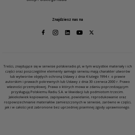
Znajdziesz nas na
Treści, znajdujące się w serwisie polskieradio.pl, w tym wszystkie materiały i ich
części oraz poszczególne elementy samego serwisu mają charakter utworów
lub wytworów objętych ochroną Ustawy z dnia 4 lutego 1994 r. o prawie
autorskim i prawach pokrewnych lub Ustawy z dnia 30 czerwca 2000 r. Prawo
własności przemysłowej. Prawa o których mowa w zdaniu poprzedzającym
przysługują Polskiemu Radiu S.A. w likwidacji lub podmiotom trzecim.
Jakiekolwiek kopiowanie, zapisywanie, powielanie, reprodukowanie oraz
rozpowszechnianie materiałów zamieszczonych w serwisie, zarówno w części,
jak i w całości jest zabronione bez uprzedniej pisemnej zgody uprawnionego.