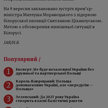
На 9 вересня заплановано зустріч прем’єр-
міністра Матеуша Моравєцького з лідеркою
білоруської опозиції Святланою Ціханоуською.
Метою є обговорення нинішньої ситуації в
Білорусі.
IAR
/Н.Б.
Популярний /
1
Експерт: Не буде незалежної України без
дружньої та партнерської Польщі
Кароль Навроцький: Польща
2
допомагатиме Україні, але «передусім —
Польща»
3
Зеленський: До 2027 року Україна
створить власні балістичні ракети