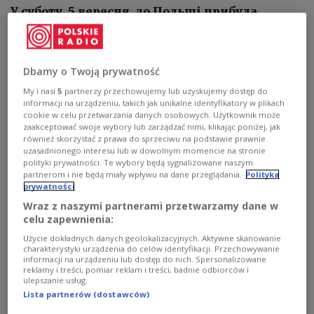
У суботу, 5 вересня, до Польщі прибула
представниця президії опозиційної
Координаційної ради Вольга Кавалькова
Dbamy o Twoją prywatność
My i nasi
5
partnerzy przechowujemy lub uzyskujemy dostęp do
informacji na urządzeniu, takich jak unikalne identyfikatory w plikach
cookie w celu przetwarzania danych osobowych. Użytkownik może
zaakceptować swoje wybory lub zarządzać nimi, klikając poniżej, jak
również skorzystać z prawa do sprzeciwu na podstawie prawnie
uzasadnionego interesu lub w dowolnym momencie na stronie
polityki prywatności. Te wybory będą sygnalizowane naszym
partnerom i nie będą miały wpływu na dane przeglądania.
Polityka
prywatności
Wraz z naszymi partnerami przetwarzamy dane w
celu zapewnienia:
Użycie dokładnych danych geolokalizacyjnych. Aktywne skanowanie
charakterystyki urządzenia do celów identyfikacji. Przechowywanie
informacji na urządzeniu lub dostęp do nich. Spersonalizowane
reklamy i treści, pomiar reklam i treści, badnie odbiorców i
ulepszanie usług.
Голова Канцелярії прем’єр-міністра Польщі Міхал Дворчик і
представниця президії опозиційної білоруської Координаційної
Lista partnerów (dostawców)
ради Вольга Кавалькова на спільній пресконференції, 5 вересня 2020