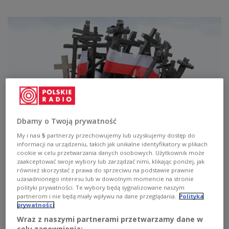
Dbamy o Twoją prywatność
My i nasi
5
partnerzy przechowujemy lub uzyskujemy dostęp do
informacji na urządzeniu, takich jak unikalne identyfikatory w plikach
cookie w celu przetwarzania danych osobowych. Użytkownik może
zaakceptować swoje wybory lub zarządzać nimi, klikając poniżej, jak
Пам’ятник полеглим та вбитим на Сході, Варшава, 17 вересня 2020
również skorzystać z prawa do sprzeciwu na podstawie prawnie
року
PAP/Tomasz Gzell
uzasadnionego interesu lub w dowolnym momencie na stronie
polityki prywatności. Te wybory będą sygnalizowane naszym
Інститут національної пам’яті представляє
partnerom i nie będą miały wpływu na dane przeglądania.
Polityka
prywatności
мультимедійну виставку «20 - 40 - 20»,
Wraz z naszymi partnerami przetwarzamy dane w
присвячену 81-й річниці нападу СРСР на
celu zapewnienia: