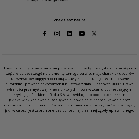
Znajdziesz nas na
Treści, znajdujące się w serwisie polskieradio.pl, w tym wszystkie materiały i ich
części oraz poszczególne elementy samego serwisu mają charakter utworów
lub wytworów objętych ochroną Ustawy z dnia 4 lutego 1994 r. o prawie
autorskim i prawach pokrewnych lub Ustawy z dnia 30 czerwca 2000 r. Prawo
własności przemysłowej. Prawa o których mowa w zdaniu poprzedzającym
przysługują Polskiemu Radiu S.A. w likwidacji lub podmiotom trzecim.
Jakiekolwiek kopiowanie, zapisywanie, powielanie, reprodukowanie oraz
rozpowszechnianie materiałów zamieszczonych w serwisie, zarówno w części,
jak i w całości jest zabronione bez uprzedniej pisemnej zgody uprawnionego.