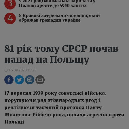
3
У 2027 році мінімальна зарплата у
Польщі зросте до 4950 злотих
4
У Кракові затримали чоловіка, який
ображав громадян України
81 рік тому СРСР почав
напад на Польщу
16.09.2020 15:20
17 вересня 1939 року совєтські війська,
порушуючи ряд міжнародних угод і
реалізуючи таємний протокол Пакту
Молотова-Ріббентропа, почали агресію проти
Польщі