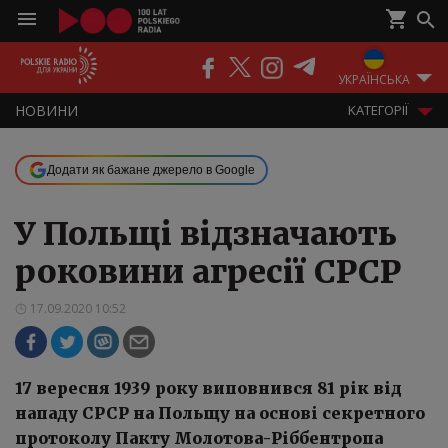
ПОДКАСТИ
РАДІО
ЕФІР
УКРАЇНСЬКА
НOВИНИ
KАТЕГОРІЇ
Додати як бажане джерело в Google
У Польщі відзначають
роковини агресії СРСР
17.09.2020 10:52
17 вересня 1939 року виповнився 81 рік від
нападу СРСР на Польщу на основі секретного
протоколу Пакту Молотова-Ріббентропа