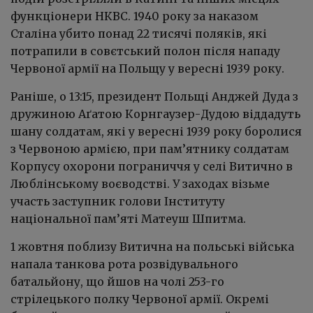
функціонери НКВС. 1940 року за наказом
Сталіна убито понад 22 тисячі поляків, які
потрапили в совєтський полон після нападу
Червоної армії на Польщу у вересні 1939 року.
Раніше, о 13:15, президент Польщі Анджей Дуда з
дружиною Аґатою Корнгаузер-Дудою віддадуть
шану солдатам, які у вересні 1939 року боролися
з Червоною армією, при пам’ятнику солдатам
Корпусу охорони пограниччя у селі Витично в
Люблінському воєводстві. У заходах візьме
участь заступник голови Інституту
національної пам’яті Матеуш Шпитма.
1 жовтня поблизу Витична на польські війська
напала танкова рота розвідувального
батальйону, що йшов на чолі 253-го
стрілецького полку Червоної армії. Окремі