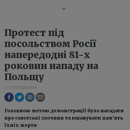
Протест під
посольством Росії
напередодні 81-х
роковин нападу на
Польщу
17.09.2020 09:59
Головною метою демонстрації було нагадати
про совєтські злочини та вшанувати пам’ять
їхніх жертв