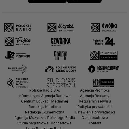
Polskie Radio S.A.
Agencja Promocji
Informacyjna Agencja Radiowa
Agencja Reklamy
Centrum Edukacji Medialnej
Regulamin serwisu
Redakcja Katolicka
Polityka prywatności
Redakcja Ekumeniczna
Ustawienia prywatności
Agencja Muzyczna Polskiego Radia
Dane osobowe
Studia nagraniowe i koncertowe
Kontakt
Sklep Polskiego Radia