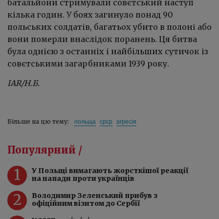
батальйони стримували совєтський наступ
кілька годин. У боях загинуло понад 90
польських солдатів, багатьох убито в полоні або
вони померли внаслідок поранень. Ця битва
була однією з останніх і найбільших сутичок із
совєтськими загарбниками 1939 року.
IAR
/Н.Б.
польща
срср
агресія
Більше на цю тему:
Популярний /
1
У Польщі вимагають жорсткішої реакції
на напади проти українців
2
Володимир Зеленський прибув з
офіційним візитом до Сербії