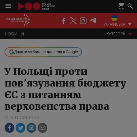
ПОДКАСТИ
РАДІО
ЕФІР
УКРАЇНСЬКА
НOВИНИ
KАТЕГОРІЇ
Додати як бажане джерело в Google
У Польщі проти
пов'язування бюджету
ЄС з питанням
верховенства права
13.11.2020 09:00