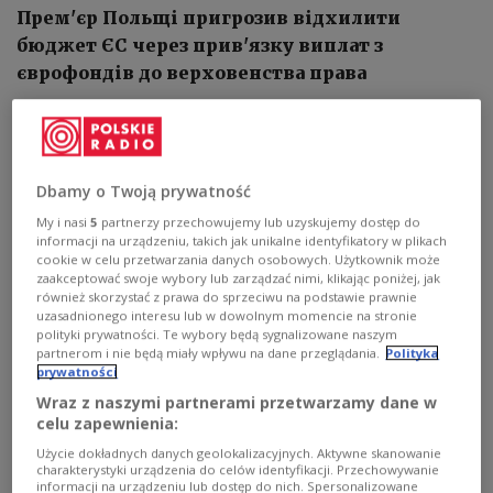
Прем'єр Польщі пригрозив відхилити
бюджет ЄС через прив'язку виплат з
єврофондів до верховенства права
Dbamy o Twoją prywatność
My i nasi
5
partnerzy przechowujemy lub uzyskujemy dostęp do
informacji na urządzeniu, takich jak unikalne identyfikatory w plikach
cookie w celu przetwarzania danych osobowych. Użytkownik może
zaakceptować swoje wybory lub zarządzać nimi, klikając poniżej, jak
również skorzystać z prawa do sprzeciwu na podstawie prawnie
uzasadnionego interesu lub w dowolnym momencie na stronie
polityki prywatności. Te wybory będą sygnalizowane naszym
partnerom i nie będą miały wpływu na dane przeglądania.
Polityka
prywatności
Wraz z naszymi partnerami przetwarzamy dane w
celu zapewnienia:
Прапор Євросоюзу
Capri23auto z Pixabay
Użycie dokładnych danych geolokalizacyjnych. Aktywne skanowanie
charakterystyki urządzenia do celów identyfikacji. Przechowywanie
informacji na urządzeniu lub dostęp do nich. Spersonalizowane
Прем'єр-міністр Польщі Матеуш