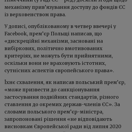
механізму прив’язування доступу до фондів ЄС
із верховенством права.
У дописі, опублікованому в четвер ввечері у
Facebook, прем’єр Польщі написав, що
«дискреційні механізми, засновані на
вибіркових, політично вмотивованих
критеріях, не можуть бути прийнятними,
оскільки вони не враховують істотних,
сутнісних аспектів європейського права».
Їхнє схвалення, як написав польський прем’єр,
«може призвести до санкціонування
застосування подвійних стандартів, різного
ставлення до окремих держав-членів ЄС». За
словами польського прем’єр-міністра,
запропоновані рішення «не відповідають
висновкам Європейської ради від липня 2020