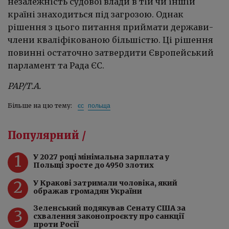
незалежність судової влади в тій чи іншій
країні знаходиться під загрозою. Однак
рішення з цього питання приймати держави-
члени кваліфікованою більшістю. Ці рішення
повинні остаточно затвердити Європейський
парламент та Рада ЄС.
PAP/Т.А.
єс
польща
Більше на цю тему:
Популярний /
1
У 2027 році мінімальна зарплата у
Польщі зросте до 4950 злотих
2
У Кракові затримали чоловіка, який
ображав громадян України
Зеленський подякував Сенату США за
3
схвалення законопроєкту про санкції
проти Росії