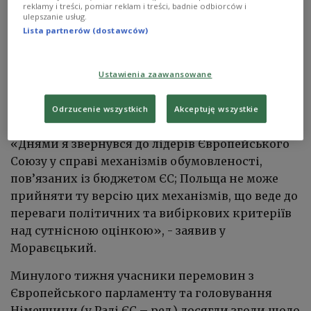
reklamy i treści, pomiar reklam i treści, badnie odbiorców i
Моравєцький
пригрозив відхилити бюджет
ulepszanie usług.
Lista partnerów (dostawców)
Європейського Союзу на 2021-2027 роки, якщо в
ньому буде закладена прив'язка виплат до
дотримання верховенства права. Про це він
Ustawienia zaawansowane
написав у листі очільникам Європейської
комісії та Європейської ради.
Odrzucenie wszystkich
Akceptuję wszystkie
«Днями я звернувся до лідерів Європейського
Союзу у справі механізмів обумовленості,
пов’язаних із бюджетом ЄС; Польща не може
прийняти ту версію цих механізмів, що веде до
переваги політичних та вибіркових критеріїв
над сутнісною оцінкою», - заявив у
Моравєцький.
Минулого тижня учасники перемовин з
Європейського парламенту та головування
Німеччини (у Раді ЄС – ред.) досягли згоди щодо