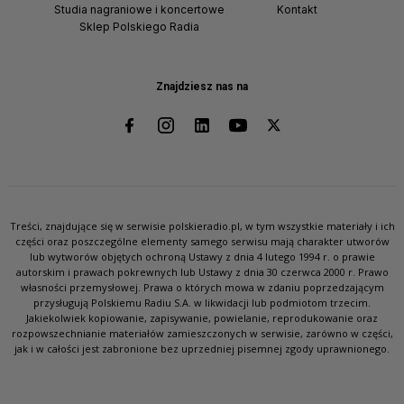
Studia nagraniowe i koncertowe
Kontakt
Sklep Polskiego Radia
Znajdziesz nas na
Treści, znajdujące się w serwisie polskieradio.pl, w tym wszystkie materiały i ich
części oraz poszczególne elementy samego serwisu mają charakter utworów
lub wytworów objętych ochroną Ustawy z dnia 4 lutego 1994 r. o prawie
autorskim i prawach pokrewnych lub Ustawy z dnia 30 czerwca 2000 r. Prawo
własności przemysłowej. Prawa o których mowa w zdaniu poprzedzającym
przysługują Polskiemu Radiu S.A. w likwidacji lub podmiotom trzecim.
Jakiekolwiek kopiowanie, zapisywanie, powielanie, reprodukowanie oraz
rozpowszechnianie materiałów zamieszczonych w serwisie, zarówno w części,
jak i w całości jest zabronione bez uprzedniej pisemnej zgody uprawnionego.