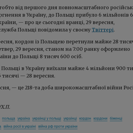
, тобто від першого дня повномасштабного російсь
гнення в Україну, до Польщі прибуло 6 мільйонів 6
країни, — про це сьогодні вранці, 29 вересня,
лужба Польщі повідомила у своєму
Твіттері
.
ересня, кордон із Польщею перетнули майже 28 тисяч
 четвер, 29 вересня, станом на 7:00 ранку оформлено
аїни до Польщі 8 тисяч 600 осіб.
з Польщі в Україну виїхали майже 4 мільйони 900 т
,5 тисячі — 28 вересня.
есня, — це 218-та доба широкомасштабної війни Росі
.
/Х.П.
польща
україна
українці у польщі
українці
кордон
кордони
біженці
а
війна росії в україні
війна рф проти україни