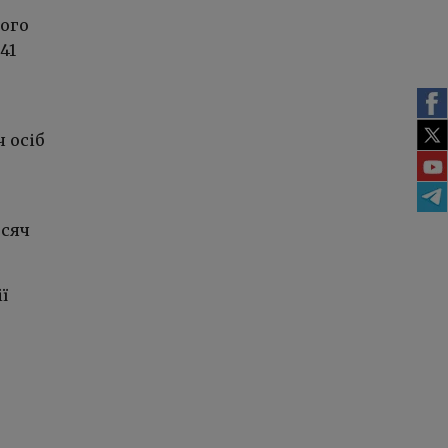
кого
41
 осіб
исяч
ї