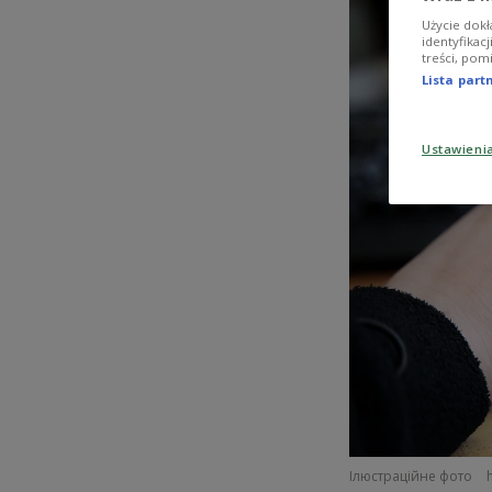
Użycie dokł
identyfikac
treści, pom
Lista par
Ustawieni
Ілюстраційне фото