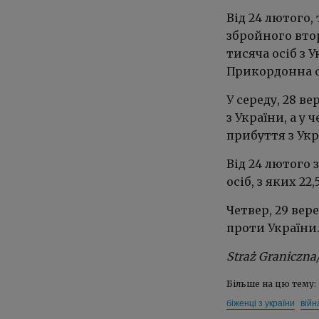
Від 24 лютого
збройного втор
тисяча осіб з У
Прикордонна с
У середу, 28 в
з України, а у
прибуття з Укр
Від 24 лютого 
осіб, з яких 22
Четвер, 29 вер
проти України
Straż Graniczna
Більше на цю тему:
біженці з україни
війн