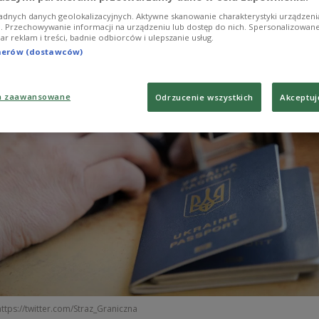
adnych danych geolokalizacyjnych. Aktywne skanowanie charakterystyki urządzen
ji. Przechowywanie informacji na urządzeniu lub dostęp do nich. Spersonalizowane
iar reklam i treści, badnie odbiorców i ulepszanie usług.
tnerów (dostawców)
a zaawansowane
Odrzucenie wszystkich
Akceptuj
https://twitter.com/Straz_Graniczna