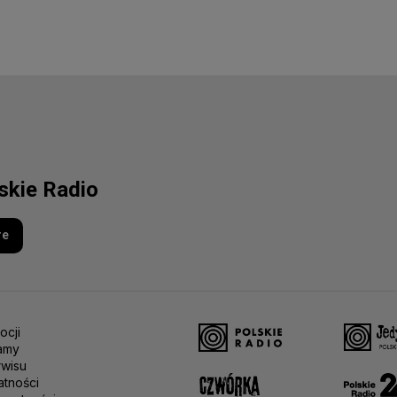
lskie Radio
re
ocji
amy
rwisu
atności