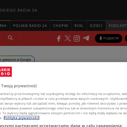
SKIEGO RADIA SA
RKA
POLSKIE RADIO 24
CHOPIN
RCKL
DZIECI
PODCAST
ПОДКАСТИ
е джерело в Google
 лютого до Польщі прибул
 Twoją prywatność
,6 млн осіб з України
artnerzy przechowujemy lub uzyskujemy dostęp do informacji na urządzeniu, taki
entyfikatory w plikach cookie w celu przetwarzania danych osobowych. Użytkown
ć swoje wybory lub zarządzać nimi, klikając poniżej, jak również skorzystać z pra
зворотному напрямку виїхали майже 4 мільйони 
na podstawie prawnie uzasadnionego interesu lub w dowolnym momencie na stroni
i. Te wybory będą sygnalizowane naszym partnerom i nie będą miały wpływu na d
a.
Polityka prywatności
aszymi partnerami przetwarzamy dane w celu zapewnienia: