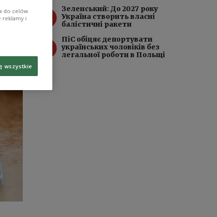
Зеленський: До 2027 року
ia do celów
3
Україна створить власні
 reklamy i
балістичні ракети
ПіC обіцяє депортувати
4
українських чоловіків без
легальної роботи в Польщі
ę wszystkie