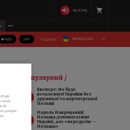
SŁUCHAJ
Y
УКРАЇНСЬКА
РАДІО
ЕФІР
РЕДАКЦІЇ:
ENGLISH
POLSKA
о
Популярний /
РУССКИЙ
Експерт: Не буде
1
незалежної України без
ch jak
БЕЛАРУСКАЯ
дружньої та партнерської
ik może
Польщі
wa do
900
e polityki
DEUTSCH
Кароль Навроцький:
ane
2
Польща допомагатиме
Україні, але «передусім —
Польща»