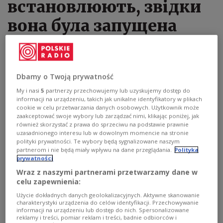
встановлюють, звідки
вона була запущена
20.11.2022 17:30
Dbamy o Twoją prywatność
Слідство у справі вибуху ракети у Переводові
My i nasi
5
partnerzy przechowujemy lub uzyskujemy dostęp do
має записи з камер SG, але вони не показують
informacji na urządzeniu, takich jak unikalne identyfikatory w plikach
зі 100% упевненістю, звідки була випущена
cookie w celu przetwarzania danych osobowych. Użytkownik może
zaakceptować swoje wybory lub zarządzać nimi, klikając poniżej, jak
ракета, — заявив прем’єр-міністр Матеуш
również skorzystać z prawa do sprzeciwu na podstawie prawnie
Моравєцький у неділю, 20 листопада, після
uzasadnionego interesu lub w dowolnym momencie na stronie
polityki prywatności. Te wybory będą sygnalizowane naszym
зустрічі з прем’єр-міністром Фінляндії
partnerom i nie będą miały wpływu na dane przeglądania.
Polityka
Санною Марін
prywatności
Wraz z naszymi partnerami przetwarzamy dane w
celu zapewnienia:
Użycie dokładnych danych geolokalizacyjnych. Aktywne skanowanie
charakterystyki urządzenia do celów identyfikacji. Przechowywanie
informacji na urządzeniu lub dostęp do nich. Spersonalizowane
reklamy i treści, pomiar reklam i treści, badnie odbiorców i