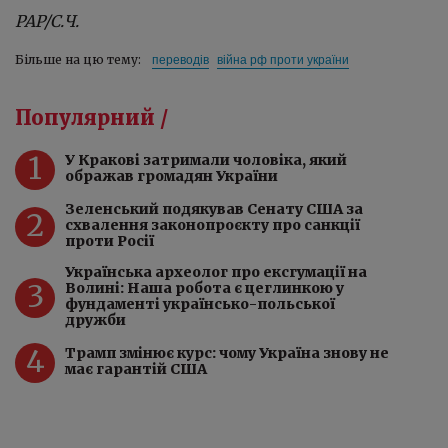
PAP/С.Ч.
переводів
війна рф проти україни
Більше на цю тему:
Популярний /
1
У Кракові затримали чоловіка, який
ображав громадян України
Зеленський подякував Сенату США за
2
схвалення законопроєкту про санкції
проти Росії
Українська археолог про ексгумації на
3
Волині: Наша робота є цеглинкою у
фундаменті українсько-польської
дружби
4
Трамп змінює курс: чому Україна знову не
має гарантій США