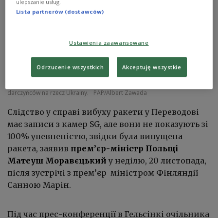
ulepszanie usług.
Lista partnerów (dostawców)
Ustawienia zaawansowane
Odrzucenie wszystkich
Akceptuję wszystkie
Ostatnie spotkanie dwustronne premierów Polski i Finlandii miało miejsce
w maju 2022 roku w Warszawie podczas w międzynarodowej konferencji
darczyńców na rzecz Ukrainy.
PAP/Albert Zawada
Слідство у справі вибуху ракети у Переводові
має записи з камер SG, але вони не показують зі
100% упевненістю, звідки була випущена
ракета, заявив
прем’єр-міністр Польщі
Матеуш Моравєцький
у неділю, 20 листопада,
після зустрічі з прем’єр-міністром Фінляндії
Санною Марін.
Під час прес-конференції в Гельсінкі очільника