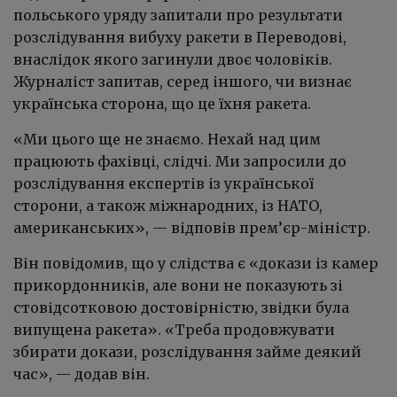
польського уряду запитали про результати
розслідування вибуху ракети в Переводові,
внаслідок якого загинули двоє чоловіків.
Журналіст запитав, серед іншого, чи визнає
українська сторона, що це їхня ракета.
«Ми цього ще не знаємо. Нехай над цим
працюють фахівці, слідчі. Ми запросили до
розслідування експертів із української
сторони, а також міжнародних, із НАТО,
американських», — відповів прем’єр-міністр.
Він повідомив, що у слідства є «докази із камер
прикордонників, але вони не показують зі
стовідсотковою достовірністю, звідки була
випущена ракета». «Треба продовжувати
збирати докази, розслідування займе деякий
час», — додав він.