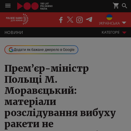
ПОДКАСТИ
РАДІО
ЕФІР
УКРАЇНСЬКА
НOВИНИ
KАТЕГОРІЇ
Додати як бажане джерело в Google
Прем’єр-міністр
Польщі М.
Моравєцький:
матеріали
розслідування вибуху
ракети не