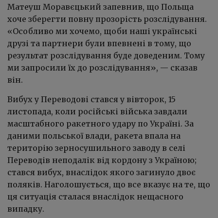
Матеуш Моравєцький запевнив, що Польща
хоче зберегти повну прозорість розслідування.
«Особливо ми хочемо, щоби наші українські
друзі та партнери були впевнені в тому, що
результат розслідування буде доведеним. Тому
ми запросили їх до розслідування», — сказав
він.
Вибух у Переводові стався у вівторок, 15
листопада, коли російські війська завдали
масштабного ракетного удару по Україні. За
даними польської влади, ракета впала на
територію зерносушильного заводу в селі
Переводів неподалік від кордону з Україною;
стався вибух, внаслідок якого загинуло двоє
поляків. Наголошується, що все вказує на те, що
ця ситуація сталася внаслідок нещасного
випадку.