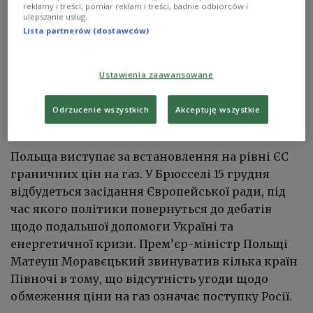
reklamy i treści, pomiar reklam i treści, badnie odbiorców i
ulepszanie usług.
Lista partnerów (dostawców)
Ustawienia zaawansowane
Odrzucenie wszystkich
Akceptuję wszystkie
Ілюстраційне фото
CC0 Domena publiczna
https://pxhere.com/pl/photo/479443
Польща виступає за встановлення на рівні ЄС
граничних цін на газ. У Брюсселі 15 грудня
відбудеться засідання Європейської ради,
під
час якого політики
повернуться до дебатів
щодо подальшої допомоги Україні та
енергетичної кризи
. Прем’єр-міністр Польщі
Матеуш Моравєцький звинуватив кілька країн
Півночі в тому, що відсутність угоди щодо
обмеження ціни на газ означає поступку Росії.