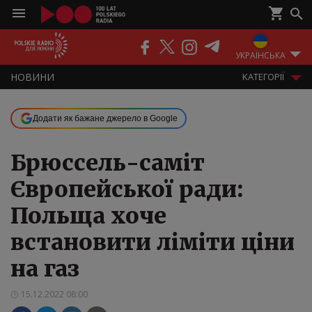
ПОДКАСТИ
РАДІО
ЕФІР
УКРАЇНСЬКА
НOВИНИ
KАТЕГОРІЇ
Додати як бажане джерело в Google
Брюссель-саміт
Європейської ради:
Польща хоче
встановити ліміти ціни
на газ
15.12.2022 08:00