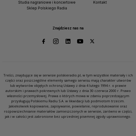
Studia nagraniowe i koncertowe
Kontakt
Sklep Polskiego Radia
Znajdziesz nas na
Treści, znajdujące się w serwisie polskieradio.pl, w tym wszystkie materiały i ich
części oraz poszczególne elementy samego serwisu mają charakter utworów
lub wytworów objętych ochroną Ustawy z dnia 4 lutego 1994 r. o prawie
autorskim i prawach pokrewnych lub Ustawy z dnia 30 czerwca 2000 r. Prawo
własności przemysłowej. Prawa o których mowa w zdaniu poprzedzającym
przysługują Polskiemu Radiu S.A. w likwidacji lub podmiotom trzecim.
Jakiekolwiek kopiowanie, zapisywanie, powielanie, reprodukowanie oraz
rozpowszechnianie materiałów zamieszczonych w serwisie, zarówno w części,
jak i w całości jest zabronione bez uprzedniej pisemnej zgody uprawnionego.