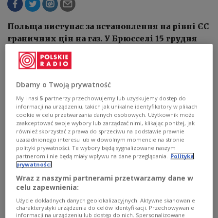
Польща виступає за встановлення на рівні ЄС
граничних цін на газ. У Брюсселі 15 грудня
відбудеться засідання Європейської ради, під
час якого політики повернуться до дебатів
щодо подальшої допомоги Україні та
Dbamy o Twoją prywatność
енергетичної кризи. Прем’єр-міністр
My i nasi
5
partnerzy przechowujemy lub uzyskujemy dostęp do
Польщі Матеуш Моравєцький звинуватив
informacji na urządzeniu, takich jak unikalne identyfikatory w plikach
кілька країн Півночі в тому, що відсутність
cookie w celu przetwarzania danych osobowych. Użytkownik może
угоди щодо обмеження ціни на газ означає
zaakceptować swoje wybory lub zarządzać nimi, klikając poniżej, jak
również skorzystać z prawa do sprzeciwu na podstawie prawnie
поступку Росії
uzasadnionego interesu lub w dowolnym momencie na stronie
polityki prywatności. Te wybory będą sygnalizowane naszym
partnerom i nie będą miały wpływu na dane przeglądania.
Polityka
prywatności
Wraz z naszymi partnerami przetwarzamy dane w
celu zapewnienia:
Użycie dokładnych danych geolokalizacyjnych. Aktywne skanowanie
charakterystyki urządzenia do celów identyfikacji. Przechowywanie
informacji na urządzeniu lub dostęp do nich. Spersonalizowane