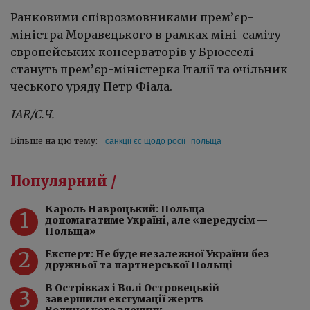
Ранковими співрозмовниками прем’єр-
міністра Моравєцького в рамках міні-саміту
європейських консерваторів у Брюсселі
стануть прем’єр-міністерка Італії та очільник
чеського уряду Петр Фіала.
IAR/С.Ч.
санкції єс щодо росії
польща
Більше на цю тему:
Популярний /
Кароль Навроцький: Польща
1
допомагатиме Україні, але «передусім —
Польща»
2
Експерт: Не буде незалежної України без
дружньої та партнерської Польщі
️В Острівках і Волі Островецькій
3
завершили ексгумації жертв