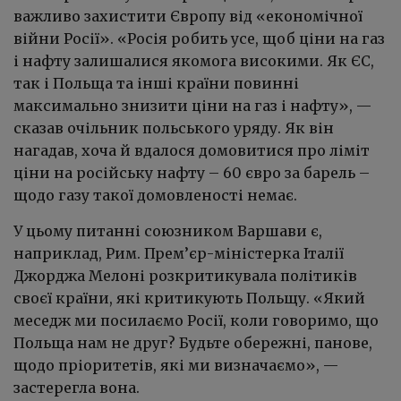
важливо захистити Європу від «економічної
війни Росії». «Росія робить усе, щоб ціни на газ
і нафту залишалися якомога високими. Як ЄС,
так і Польща та інші країни повинні
максимально знизити ціни на газ і нафту», —
сказав очільник польського уряду. Як він
нагадав, хоча й вдалося домовитися про ліміт
ціни на російську нафту – 60 євро за барель –
щодо газу такої домовленості немає.
У цьому питанні союзником Варшави є,
наприклад, Рим. Прем’єр-міністерка Італії
Джорджа Мелоні розкритикувала політиків
своєї країни, які критикують Польщу. «Який
меседж ми посилаємо Росії, коли говоримо, що
Польща нам не друг? Будьте обережні, панове,
щодо пріоритетів, які ми визначаємо», —
застерегла вона.