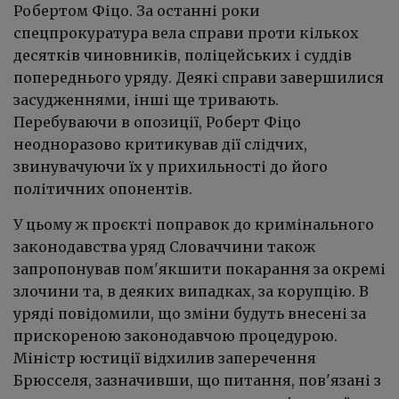
Робертом Фіцо. За останні роки
спецпрокуратура вела справи проти кількох
десятків чиновників, поліцейських і суддів
попереднього уряду. Деякі справи завершилися
засудженнями, інші ще тривають.
Перебуваючи в опозиції, Роберт Фіцо
неодноразово критикував дії слідчих,
звинувачуючи їх у прихильності до його
політичних опонентів.
У цьому ж проєкті поправок до кримінального
законодавства уряд Словаччини також
запропонував пом'якшити покарання за окремі
злочини та, в деяких випадках, за корупцію. В
уряді повідомили, що зміни будуть внесені за
прискореною законодавчою процедурою.
Міністр юстиції відхилив заперечення
Брюсселя, зазначивши, що питання, пов'язані з