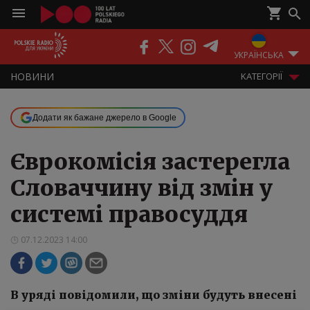
ПОДКАСТИ
РАДІО
ЕФІР
УКРАЇНСЬКА
НOВИНИ
KАТЕГОРІЇ
Додати як бажане джерело в Google
Єврокомісія застерегла
Словаччину від змін у
системі правосуддя
07.12.2023 14:00
В уряді повідомили, що зміни будуть внесені