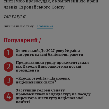
системою правосуддя, є компетенцією країн-
членів Європейського Союзу.
IAR,PAP/І.Я.
словаччина
Більше на цю тему:
Популярний /
1
Зеленський: До 2027 року Україна
створить власні балістичні ракети
Представники уряду прокоментували
2
рік Кароля Навроцького на посаді
президента
3
«Rzeczpospolita»: Два нових
національних свята?
Заступник голови Сенату
4
прокоментував кандидатуру на посаду
директора Інституту національної
пам’яті