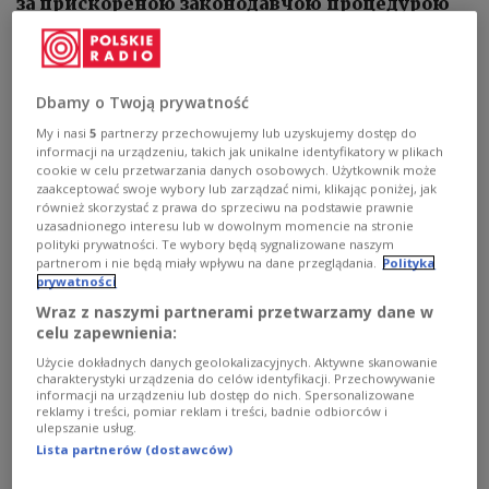
за прискореною законодавчою процедурою
Dbamy o Twoją prywatność
My i nasi
5
partnerzy przechowujemy lub uzyskujemy dostęp do
informacji na urządzeniu, takich jak unikalne identyfikatory w plikach
cookie w celu przetwarzania danych osobowych. Użytkownik może
zaakceptować swoje wybory lub zarządzać nimi, klikając poniżej, jak
również skorzystać z prawa do sprzeciwu na podstawie prawnie
uzasadnionego interesu lub w dowolnym momencie na stronie
polityki prywatności. Te wybory będą sygnalizowane naszym
partnerom i nie będą miały wpływu na dane przeglądania.
Polityka
prywatności
Wraz z naszymi partnerami przetwarzamy dane w
celu zapewnienia:
Użycie dokładnych danych geolokalizacyjnych. Aktywne skanowanie
Ілюстраційне фото
https://pxhere.com CC0 Domena publiczna
charakterystyki urządzenia do celów identyfikacji. Przechowywanie
informacji na urządzeniu lub dostęp do nich. Spersonalizowane
reklamy i treści, pomiar reklam i treści, badnie odbiorców i
Європейська комісія застерегла Словаччину від
ulepszanie usług.
планованих змін у системі правосуддя. Уряд
Lista partnerów (dostawców)
Роберта Фіцо ухвалив проєкт, який передбачає