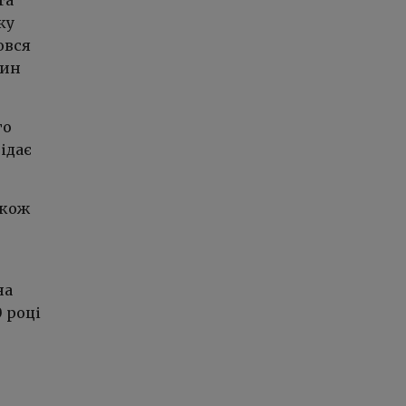
ку
овся
син
го
ідає
акож
на
 році