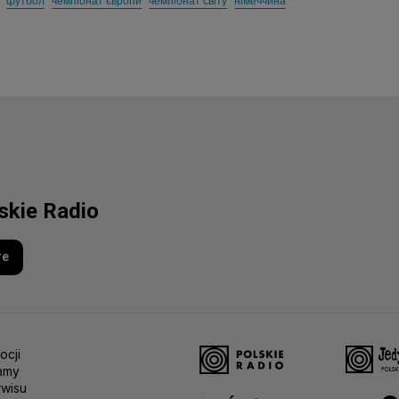
футбол
чемпіонат європи
чемпіонат світу
німеччина
lskie Radio
re
ocji
amy
rwisu