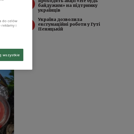
3
проходять акції «Не будь
байдужим» на підтримку
українців
Україна дозволила
ia do celów
4
ексгумаційні роботи у Гуті
 reklamy i
Пеняцькій
ę wszystkie