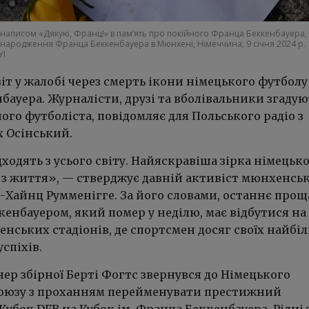
 із написом «Дякую, Франц!» в пам’ять про покійного Франца Беккенбауера,
 народження Франца Беккенбауера в Мюнхені, Німеччина, 9 січня 2024 р.
YI
іт у жалобі через смерть ікони німецького футболу
бауера. Журналісти, друзі та вболівальники згадую
ого футболіста, повідомляє для Польського радіо з
х Осінський.
ходять з усього світу. Найяскравіша зірка німецьк
 з життя», — стверджує давній активіст мюнхенськ
л-Хайнц Румменігге. За його словами, останнє про
енбауером, який помер у неділю, має відбутися на
енських стадіонів, де спортсмен досяг своїх найбі
спіхів.
ер збірної Берті Фогтс звернувся до Німецького
оюзу з проханням перейменувати престижний
убок DFB на Кубок ім. Франца Беккенбауера. Рідні 