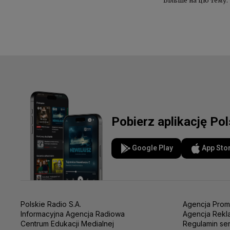
Більше на цю тему:
Pobierz aplikację Po
Google Play
App Sto
Polskie Radio S.A.
Agencja Prom
Informacyjna Agencja Radiowa
Agencja Rekl
Centrum Edukacji Medialnej
Regulamin se