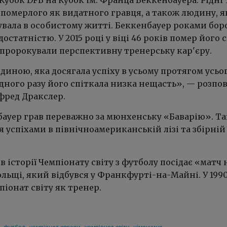
 померлого як видатного гравця, а також людину, я
увала в особистому житті. Беккенбауер роками бор
достатністю. У 2015 році у віці 46 років помер його 
 пророкували перспективну тренерську кар'єру.
иною, яка досягала успіху в усьому протягом усьо
дного разу його спіткала низка нещасть», — розпов
фред Дракслер.
ауер грав переважно за мюнхенську «Баварію». Т
я успіхами в північноамериканській лізі та збірній
в історії Чемпіонату світу з футболу посідає «матч 
льщі, який відбувся у Франкфурті-на-Майні. У 1990
піонат світу як тренер.