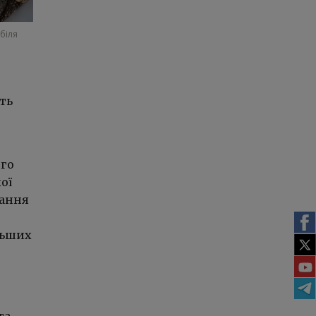
 біля
ть
ого
ої
щання
льших
та