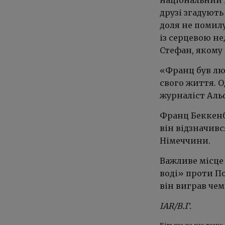
друзі згадують
доля не помил
із серцевою не
Стефан, якому
«Франц був люд
свого життя. О
журналіст Аль
Франц Беккенб
він відзначивс
Німеччини.
Важливе місце 
воді» проти По
він виграв чем
IAR/В.Г.