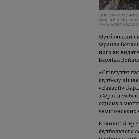
Квіти, свічки та лист
дверей його будинку
PAP/EPA/ANNA SZILAG
Футбольний св
Франца Беккен
його як видатн
Берліна Войцє
«Співчуття над
футболу пішла
«Баварії» Кар
з Францем Бекк
одному з мюнх
чемпіонських у
Колишній трен
футбольного с
національний К