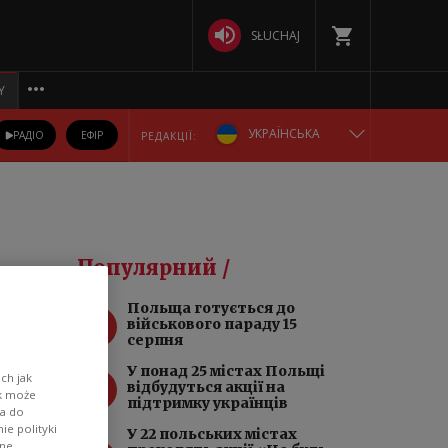
SŁUCHAJ
Y
УКРАЇНСЬКА
РАДІО
ЕФІР
РЕДАКЦІЇ:
ENGLISH
POLSKA
Популярний /
РУССКИЙ
Польща готується до
1
військового параду 15
БЕЛАРУСКАЯ
серпня
У понад 25 містах Польщі
2
ch jak
DEUTSCH
відбудуться акції на
ik może
підтримку українців
wa do
e polityki
У 22 польських містах
ane