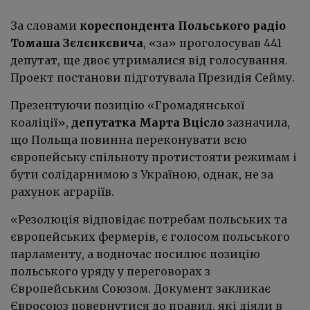
За словами
кореспондента Польського радіо
Томаша Зєлєнкєвича
, «за» проголосував 441
депутат, ще двоє утрималися від голосування.
Проект постанови підготувала Президія Сейму.
Презентуючи позицію «Громадянської
коаліції»,
депутатка Марта Вцісло
зазначила,
що Польща повинна переконувати всю
європейську спільноту протистояти режимам і
бути солідарнимою з Україною, однак, не за
рахунок аграріїв.
«Резолюція відповідає потребам польських та
європейських фермерів, є голосом польського
парламенту, а водночас посилює позицію
польського уряду у переговорах з
Європейським Союзом. Документ закликає
Євросоюз повернутися до правил, які діяли в