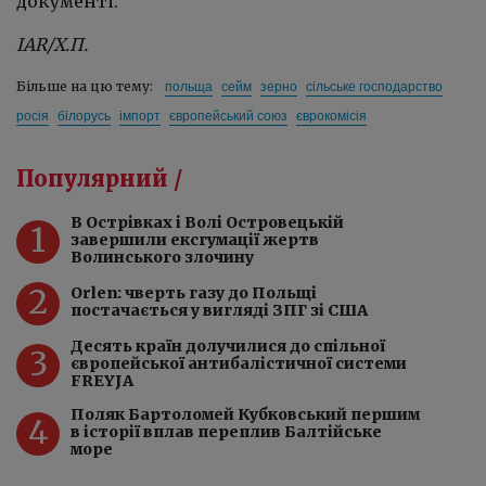
документі.
IAR/
Х.П.
польща
сейм
зерно
сільське господарство
Більше на цю тему:
росія
білорусь
імпорт
європейський союз
єврокомісія
Популярний /
️В Острівках і Волі Островецькій
1
завершили ексгумації жертв
Волинського злочину
2
Orlen: чверть газу до Польщі
постачається у вигляді ЗПГ зі США
Десять країн долучилися до спільної
3
європейської антибалістичної системи
FREYJA
Поляк Бартоломей Кубковський першим
4
в історії вплав переплив Балтійське
море