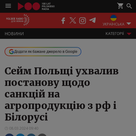
ПОДКАСТИ
РАДІО
ЕФІР
УКРАЇНСЬКА
НOВИНИ
KАТЕГОРІЇ
Додати як бажане джерело в Google
Сейм Польщі ухвалив
постанову щодо
санкцій на
агропродукцію з рф і
Білорусі
08.03.2024 09:40