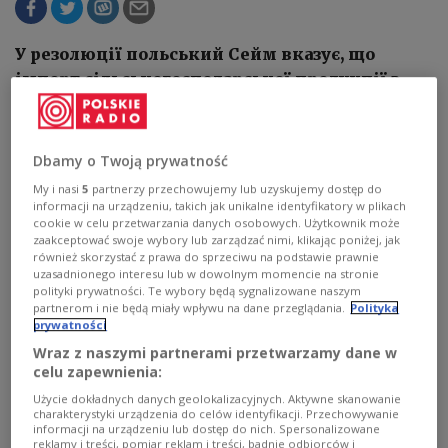
У резолюції польський Сейм вказує, що
імпорт сільськогосподарської продукції з
росії та Республіки Білорусь продовжує
приносити величезні доходи виробникам,
торговцям і бюджетам цих країн
Dbamy o Twoją prywatność
My i nasi
5
partnerzy przechowujemy lub uzyskujemy dostęp do
informacji na urządzeniu, takich jak unikalne identyfikatory w plikach
cookie w celu przetwarzania danych osobowych. Użytkownik może
zaakceptować swoje wybory lub zarządzać nimi, klikając poniżej, jak
również skorzystać z prawa do sprzeciwu na podstawie prawnie
uzasadnionego interesu lub w dowolnym momencie na stronie
polityki prywatności. Te wybory będą sygnalizowane naszym
partnerom i nie będą miały wpływu na dane przeglądania.
Polityka
prywatności
Wraz z naszymi partnerami przetwarzamy dane w
celu zapewnienia:
Użycie dokładnych danych geolokalizacyjnych. Aktywne skanowanie
charakterystyki urządzenia do celów identyfikacji. Przechowywanie
informacji na urządzeniu lub dostęp do nich. Spersonalizowane
reklamy i treści, pomiar reklam i treści, badnie odbiorców i