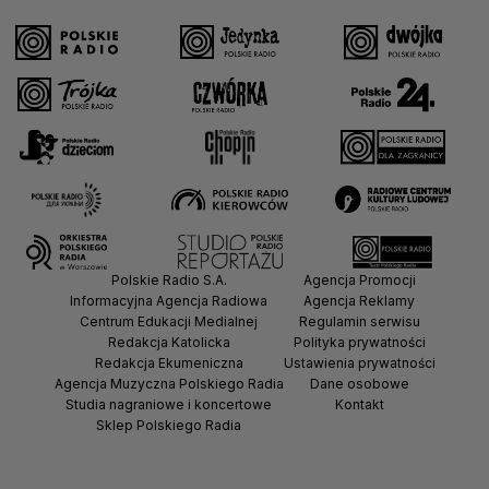
Polskie Radio S.A.
Agencja Promocji
Informacyjna Agencja Radiowa
Agencja Reklamy
Centrum Edukacji Medialnej
Regulamin serwisu
Redakcja Katolicka
Polityka prywatności
Redakcja Ekumeniczna
Ustawienia prywatności
Agencja Muzyczna Polskiego Radia
Dane osobowe
Studia nagraniowe i koncertowe
Kontakt
Sklep Polskiego Radia