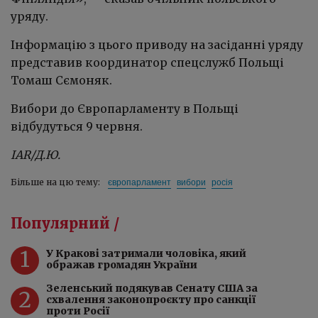
уряду.
Інформацію з цього приводу на засіданні уряду
представив координатор спецслужб Польщі
Томаш Сємоняк.
Вибори до Європарламенту в Польщі
відбудуться 9 червня.
IAR/Д.Ю.
європарламент
вибори
росія
Більше на цю тему:
Популярний /
1
У Кракові затримали чоловіка, який
ображав громадян України
Зеленський подякував Сенату США за
2
схвалення законопроєкту про санкції
проти Росії