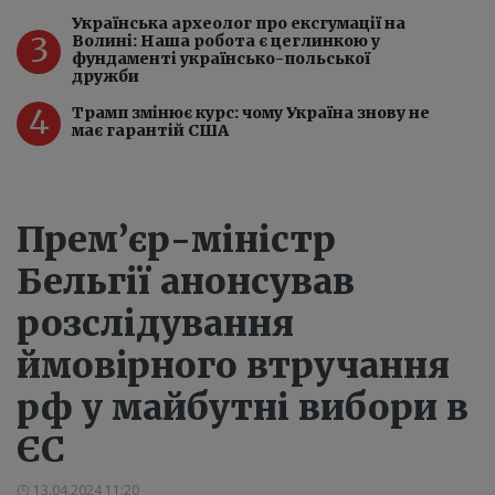
Українська археолог про ексгумації на
3
Волині: Наша робота є цеглинкою у
фундаменті українсько-польської
дружби
4
Трамп змінює курс: чому Україна знову не
має гарантій США
Прем’єр-міністр
Бельгії анонсував
розслідування
ймовірного втручання
рф у майбутні вибори в
ЄС
13.04.2024 11:20