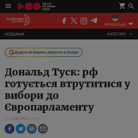
ПОДКАСТИ
РАДІО
ЕФІР
УКРАЇНСЬКА
НOВИНИ
KАТЕГОРІЇ
Додати як бажане джерело в Google
Дональд Туск: рф
готується втрутитися у
вибори до
Європарламенту
14.05.2024 14:14