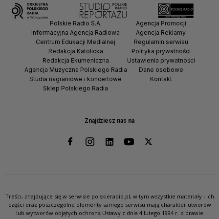
Polskie Radio S.A.
Agencja Promocji
Informacyjna Agencja Radiowa
Agencja Reklamy
Centrum Edukacji Medialnej
Regulamin serwisu
Redakcja Katolicka
Polityka prywatności
Redakcja Ekumeniczna
Ustawienia prywatności
Agencja Muzyczna Polskiego Radia
Dane osobowe
Studia nagraniowe i koncertowe
Kontakt
Sklep Polskiego Radia
Znajdziesz nas na
Treści, znajdujące się w serwisie polskieradio.pl, w tym wszystkie materiały i ich
części oraz poszczególne elementy samego serwisu mają charakter utworów
lub wytworów objętych ochroną Ustawy z dnia 4 lutego 1994 r. o prawie