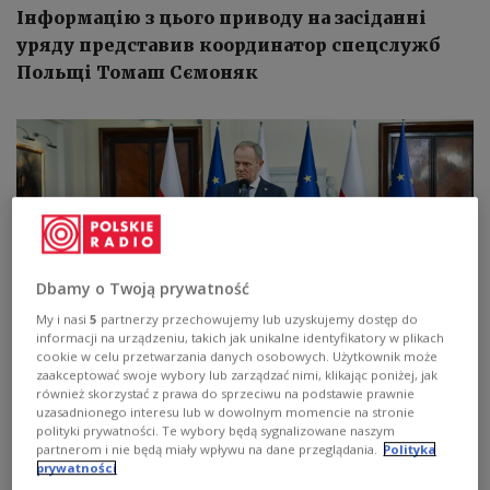
Інформацію з цього приводу на засіданні
уряду представив координатор спецслужб
Польщі Томаш Сємоняк
Dbamy o Twoją prywatność
My i nasi
5
partnerzy przechowujemy lub uzyskujemy dostęp do
informacji na urządzeniu, takich jak unikalne identyfikatory w plikach
cookie w celu przetwarzania danych osobowych. Użytkownik może
zaakceptować swoje wybory lub zarządzać nimi, klikając poniżej, jak
również skorzystać z prawa do sprzeciwu na podstawie prawnie
uzasadnionego interesu lub w dowolnym momencie na stronie
polityki prywatności. Te wybory będą sygnalizowane naszym
Прем'єр-міністр Польщі Дональд Туск під час пресконференції після
partnerom i nie będą miały wpływu na dane przeglądania.
Polityka
засідання уряду
PAP/Radek Pietruszka
prywatności