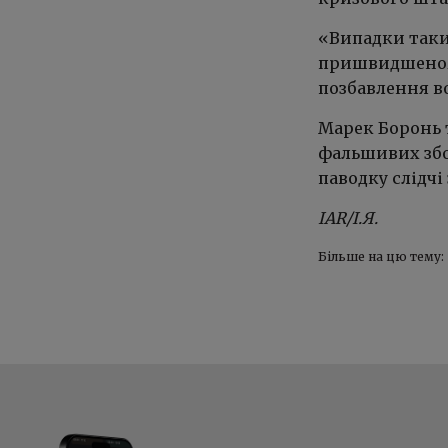
«Випадки таки
пришвидшеному
позбавлення во
Марек Боронь 
фальшивих збо
паводку слідчі
IAR/І.Я.
Більше на цю тему: