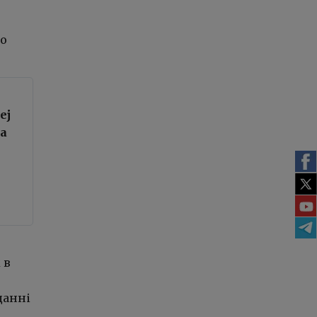
то
ej
ka
 в
данні