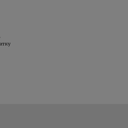
ь
атку