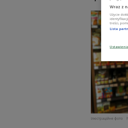
Wraz z n
Użycie dokł
identyfikac
treści, pom
Lista par
Ustawieni
Ілюстраційне фото