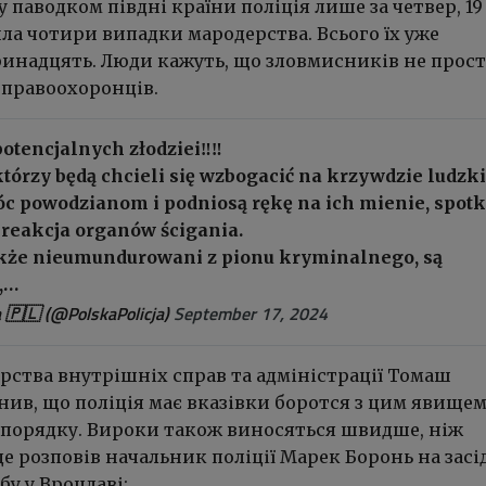
 паводком півдні країни поліція лише за четвер, 19
ла чотири випадки мародерства. Всього їх уже
ринадцять. Люди кажуть, що зловмисників не прос
 правоохоронців.
tencjalnych złodziei‼️‼️
tórzy będą chcieli się wzbogacić na krzywdzie ludzki
c powodzianom i podniosą rękę na ich mienie, spot
reakcja organów ścigania.
także nieumundurowani z pionu kryminalnego, są
,…
a 🇵🇱 (@PolskaPolicja)
September 17, 2024
рства внутрішніх справ та адміністрації Томаш
ив, що поліція має вказівки боротся з цим явищем
порядку. Вироки також виносяться швидше, ніж
це розповів начальник поліції Марек Боронь на засі
у у Вроцлаві: