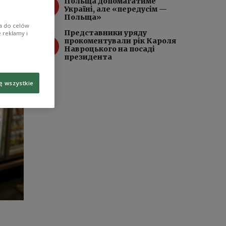
3
Польща допомагатиме
Україні, але «передусім —
Польща»
ia do celów
Представники уряду
 reklamy i
4
прокоментували рік Кароля
Навроцького на посаді
президента
ę wszystkie