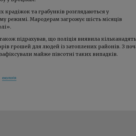
х крадіжок та грабунків розглядаються у
 режимі. Мародерам загрожує шість місяців
лі».
також підрахував, що поліція виявила кільканадят
рів грошей для людей із затоплених районів. З поч
 зафіксували майже півсотні таких випадків.
екологія