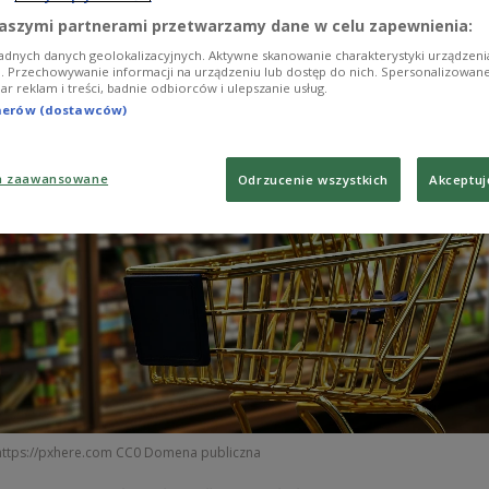
aszymi partnerami przetwarzamy dane w celu zapewnienia:
adnych danych geolokalizacyjnych. Aktywne skanowanie charakterystyki urządzen
ji. Przechowywanie informacji na urządzeniu lub dostęp do nich. Spersonalizowane
iar reklam i treści, badnie odbiorców i ulepszanie usług.
tnerów (dostawców)
a zaawansowane
Odrzucenie wszystkich
Akceptuj
https://pxhere.com CC0 Domena publiczna