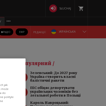
SŁUCHAJ
Y
УКРАЇНСЬКА
РАДІО
ЕФІР
РЕДАКЦІЇ:
ENGLISH
POLSKA
ьщі
Популярний /
РУССКИЙ
та
Зеленський: До 2027 року
1
Україна створить власні
БЕЛАРУСКАЯ
балістичні ракети
ch jak
ПіC обіцяє депортувати
ik może
2
DEUTSCH
українських чоловіків без
wa do
легальної роботи в Польщі
e polityki
ane
Кароль Навроцький: