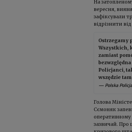
На затопленому
вересня, вияви
зафіксували т
відрізнити від
Ostrzegamy po
Wszystkich, k
zamiast pomó
bezwzględna 
Policjanci, 
wszędzie tam
— Polska Policj
Голова Міністе
Сємоняк запевн
оперативному 
зазвичай. Про 
кризового штаб