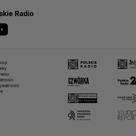
lskie Radio
re
ocji
amy
rwisu
atności
ywatności
we