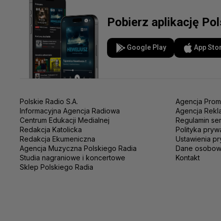
Pobierz aplikację Po
Google Play
App Sto
Polskie Radio S.A.
Agencja Prom
Informacyjna Agencja Radiowa
Agencja Rekl
Centrum Edukacji Medialnej
Regulamin se
Redakcja Katolicka
Polityka pryw
Redakcja Ekumeniczna
Ustawienia pr
Agencja Muzyczna Polskiego Radia
Dane osobo
Studia nagraniowe i koncertowe
Kontakt
Sklep Polskiego Radia