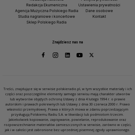
Redakcja Ekumeniczna
Ustawienia prywatności
Agencja Muzyczna Polskiego Radia
Dane osobowe
Studia nagraniowe i koncertowe
Kontakt
Sklep Polskiego Radia
Znajdziesz nas na
Treści, znajdujące się w serwisie polskieradio.pl, w tym wszystkie materiały i ich
części oraz poszczególne elementy samego serwisu mają charakter utworów
lub wytworów objętych ochroną Ustawy z dnia 4 lutego 1994 r. o prawie
autorskim i prawach pokrewnych lub Ustawy z dnia 30 czerwca 2000 r. Prawo
własności przemysłowej. Prawa o których mowa w zdaniu poprzedzającym
przysługują Polskiemu Radiu S.A. w likwidacji lub podmiotom trzecim.
Jakiekolwiek kopiowanie, zapisywanie, powielanie, reprodukowanie oraz
rozpowszechnianie materiałów zamieszczonych w serwisie, zarówno w części,
jak i w całości jest zabronione bez uprzedniej pisemnej zgody uprawnionego.