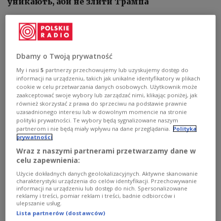
уникають, аби не злити Трампа
Dbamy o Twoją prywatność
My i nasi
5
partnerzy przechowujemy lub uzyskujemy dostęp do
informacji na urządzeniu, takich jak unikalne identyfikatory w plikach
cookie w celu przetwarzania danych osobowych. Użytkownik może
zaakceptować swoje wybory lub zarządzać nimi, klikając poniżej, jak
również skorzystać z prawa do sprzeciwu na podstawie prawnie
uzasadnionego interesu lub w dowolnym momencie na stronie
polityki prywatności. Te wybory będą sygnalizowane naszym
partnerom i nie będą miały wpływu na dane przeglądania.
Polityka
prywatności
Wraz z naszymi partnerami przetwarzamy dane w
celu zapewnienia:
Загальний вигляд зали засідань Всесвітнього форуму перед самітом
Użycie dokładnych danych geolokalizacyjnych. Aktywne skanowanie
НАТО в Гаазі, Нідерланди, 23 червня 2025 р.
PAP/EPA/ROBIN VAN
charakterystyki urządzenia do celów identyfikacji. Przechowywanie
LONKHUIJSEN
informacji na urządzeniu lub dostęp do nich. Spersonalizowane
reklamy i treści, pomiar reklam i treści, badnie odbiorców i
Союзники по НАТО погоджуються збільшити
ulepszanie usług.
Lista partnerów (dostawców)
витрати на оборону з двох до п'яти відсотків