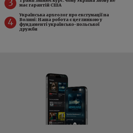
3
Трамп змінює курс: чому Україна знову не
має гарантій США
Українська археолог про ексгумації на
4
Волині: Наша робота є цеглинкою у
фундаменті українсько-польської
дружби