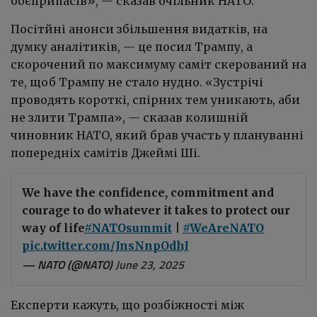
боєприпасів»,
— сказав очільник НАТО
.
Посітйні анонси збільшення видатків, на
думку аналітиків,
—
це посил Трампу, а
скорочений по максимуму саміт скерований на
те, щоб Трампу не стало нудно. «Зустрічі
проводять короткі, спірних тем уникають, аби
не злити Трампа», — сказав колишній
чиновник НАТО, який брав участь у плануванні
попередніх самітів Джеймі Ші.
We have the confidence, commitment and
courage to do whatever it takes to protect our
way of life
#NATOsummit
|
#WeAreNATO
pic.twitter.com/JnsNnpOdhJ
— NATO (@NATO)
June 23, 2025
Експерти кажуть, що розбіжності між