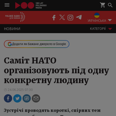
ПОДКАСТИ
РАДІО
ЕФІР
УКРАЇНСЬКА
НOВИНИ
KАТЕГОРІЇ
Додати як бажане джерело в Google
Саміт НАТО
організовують під одну
конкретну людину
24.06.2025 07:30
Зустрічі проводять короткі, спірних тем