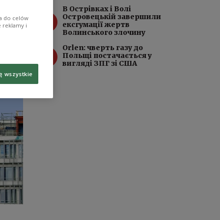
️В Острівках і Волі
3
Островецькій завершили
ia do celów
ексгумації жертв
 reklamy i
Волинського злочину
Orlen: чверть газу до
4
Польщі постачається у
вигляді ЗПГ зі США
ę wszystkie