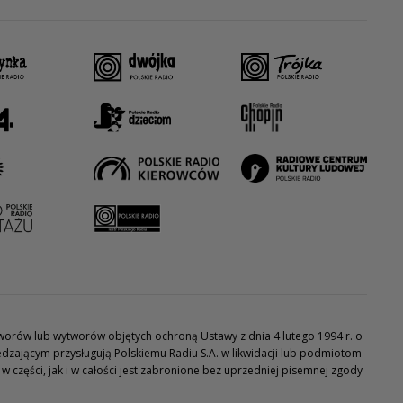
utworów lub wytworów objętych ochroną Ustawy z dnia 4 lutego 1994 r. o
dzającym przysługują Polskiemu Radiu S.A. w likwidacji lub podmiotom
części, jak i w całości jest zabronione bez uprzedniej pisemnej zgody