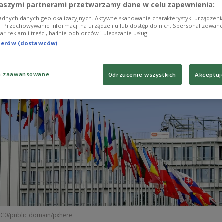
aszymi partnerami przetwarzamy dane w celu zapewnienia:
ішення з боку Угорщини.
adnych danych geolokalizacyjnych. Aktywne skanowanie charakterystyki urządzen
ji. Przechowywanie informacji na urządzeniu lub dostęp do nich. Spersonalizowane
iar reklam i treści, badnie odbiorców i ulepszanie usług.
tnerów (dostawców)
a zaawansowane
Odrzucenie wszystkich
Akceptuj
C0/public domain/pxhere