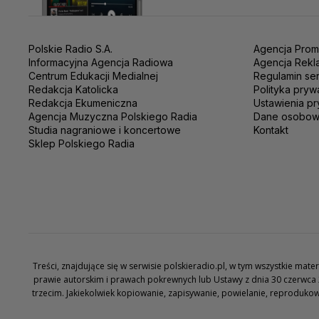
Polskie Radio S.A.
Agencja Prom
Informacyjna Agencja Radiowa
Agencja Rekl
Centrum Edukacji Medialnej
Regulamin se
Redakcja Katolicka
Polityka pryw
Redakcja Ekumeniczna
Ustawienia pr
Agencja Muzyczna Polskiego Radia
Dane osobo
Studia nagraniowe i koncertowe
Kontakt
Sklep Polskiego Radia
Treści, znajdujące się w serwisie polskieradio.pl, w tym wszystkie ma
prawie autorskim i prawach pokrewnych lub Ustawy z dnia 30 czerwca 
trzecim. Jakiekolwiek kopiowanie, zapisywanie, powielanie, reproduko