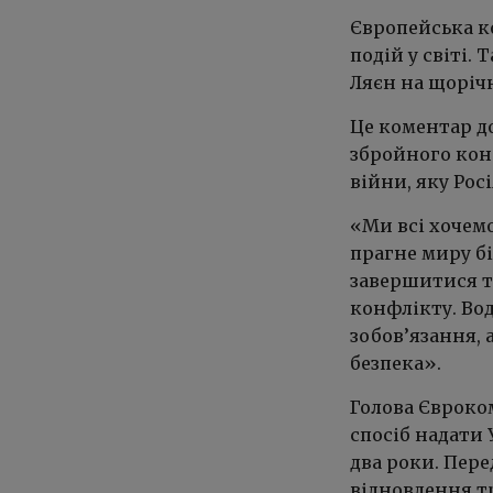
Європейська ко
подій у світі.
Ляєн на щорічн
Це коментар до
збройного кон
війни, яку Рос
«Ми всі хочемо
прагне миру бі
завершитися т
конфлікту.
Во
зобов’язання, 
безпека».
Голова Євроко
спосіб надати 
два роки. Пере
відновлення т