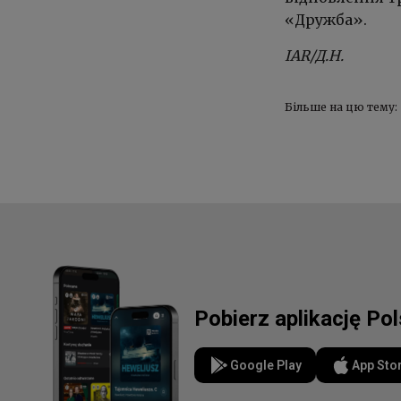
«Дружба».
IAR/Д.Н.
Більше на цю тему:
Pobierz aplikację Po
Google Play
App Sto