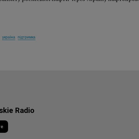
україна
підтримка
lskie Radio
re