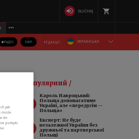
SŁUCHAJ
Y
УКРАЇНСЬКА
РАДІО
ЕФІР
РЕДАКЦІЇ:
ENGLISH
POLSKA
Популярний /
РУССКИЙ
ід
Кароль Навроцький:
1
Польща допомагатиме
БЕЛАРУСКАЯ
Україні, але «передусім —
ch jak
Польща»
ik może
wa do
DEUTSCH
Експерт: Не буде
e polityki
2
незалежної України без
ane
дружньої та партнерської
Польщі