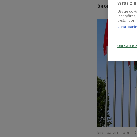
Wraz z n
блокування р
Użycie dokł
identyfikac
treści, pom
Lista par
Ustawieni
Ілюстративне фото
C