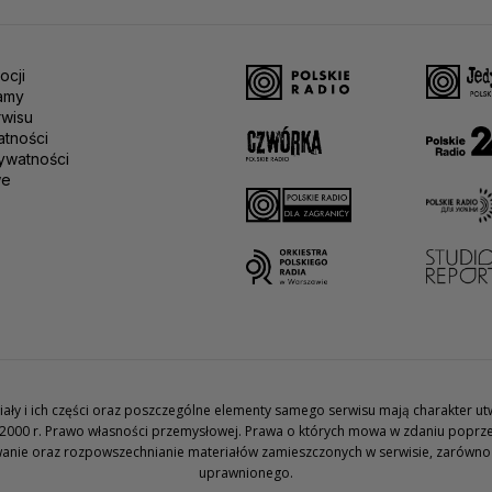
ocji
amy
rwisu
atności
ywatności
we
teriały i ich części oraz poszczególne elementy samego serwisu mają charakter 
2000 r. Prawo własności przemysłowej. Prawa o których mowa w zdaniu poprze
wanie oraz rozpowszechnianie materiałów zamieszczonych w serwisie, zarówno w 
uprawnionego.