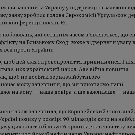
місія запевнила Україну у підтримці незалежно ві
 Таку заяву зробила голова Єврокомісії Урсула фон де
ій конференції послів ЄС.
 побоювань, які останнім часом з’являються, що с
флікту на Близькому Сході може відвернути увагу в
ія вед проти України:
, щоб цей жах і кровопролиття припинилися. І ніх
льше, ніж український народ. Але війна повинна
ак, щоб не посіяти зерна майбутнього
дночас можу запевнити, що ми виконаємо наші
адже на кону — наша довіра, а ще важливіше — наш
місії також запевнила, що Європейський Союз знай
Україні позику у розмірі 90 мільярдів євро на найб
дачу цих коштів блокує Угорщина, яка спочатку ви
ранзиту російської нафти через Україну нафтопро