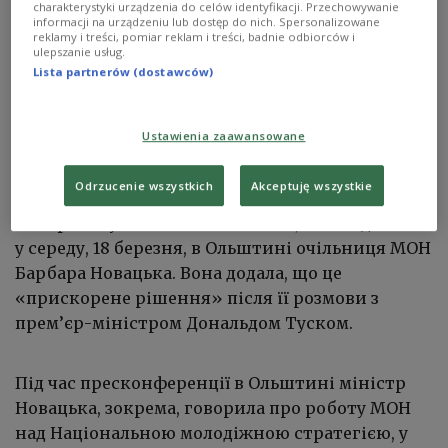
charakterystyki urządzenia do celów identyfikacji. Przechowywanie
informacji na urządzeniu lub dostęp do nich. Spersonalizowane
reklamy i treści, pomiar reklam i treści, badnie odbiorców i
ulepszanie usług.
Lista partnerów (dostawców)
Міністр освіти Барбара Новацька
PAP/Tomasz Waszczuk
Ustawienia zaawansowane
Міністерство завершило роботу над
положеннями, які з 1 вересня 2026 року
Odrzucenie wszystkich
Akceptuję wszystkie
заборонятимуть використання мобільних
телефонів у початкових школах, — повідомила
у середу, 18 березня, в Ольштині очільниця МОН
Барбара Новацька. Вона додала, що це
«прискорене рішення» після її розмови з
прем’єр-міністром Дональдом Туском.
Під час пресконференції в Ольштині міністр
Новацька, зокрема, говорила про роботу МОН
над Національною молодіжною стратегією, у