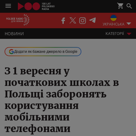
ПОДКАСТИ
РАДІО
ЕФІР
УКРАЇНСЬКА
НOВИНИ
KАТЕГОРІЇ
Додати як бажане джерело в Google
З 1 вересня у
початкових школах в
Польщі заборонять
користування
мобільними
телефонами