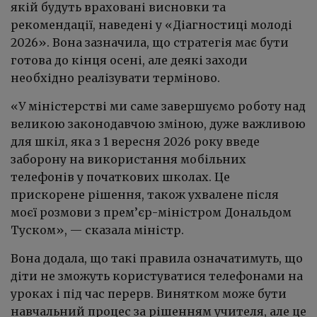
якій будуть враховані висновки та
рекомендації, наведені у «Діагностиці молоді
2026». Вона зазначила, що стратегія має бути
готова до кінця осені, але деякі заходи
необхідно реалізувати терміново.
«
У міністерстві ми саме завершуємо роботу над
великою законодавчою зміною, дуже важливою
для шкіл, яка з 1 вересня 2026 року введе
заборону на використання мобільних
телефонів у початкових школах. Це
прискорене рішення, також ухвалене після
моєї розмови з прем’єр-міністром Дональдом
Туском
»
, — сказала міністр.
Вона додала, що такі правила означатимуть, що
діти не зможуть користуватися телефонами на
уроках і під час перерв. Винятком може бути
навчальний процес за рішенням учителя, але це