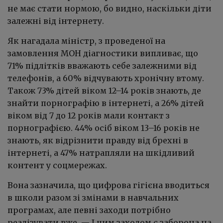
не має стати нормою, бо видно, наскільки діти
залежні від інтернету.
Як нагадала міністр, з проведеної на
замовлення МОН діагностики випливає, що
71% підлітків вважають себе залежними від
телефонів, а 60% відчувають хронічну втому.
Також 73% дітей віком 12–14 років знають, де
знайти порнографію в інтернеті, а 26% дітей
віком від 7 до 12 років мали контакт з
порнографією. 44% осіб віком 13–16 років не
знають, як відрізнити правду від брехні в
інтернеті, а 47% натрапляли на шкідливий
контент у соцмережах.
Вона зазначила, що цифрова гігієна вводиться
в школи разом зі змінами в навчальних
програмах, але певні заходи потрібно
реалізувати вже. — І цим заходом є заборона на