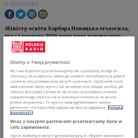
18.03.2026 18:35
Міністр освіти Барбара Новацька оголосила,
що з 1 вересня 2026 року учні початкових
шкіл у Польщі не зможуть користуватися
мобільними телефонами на уроках і
перервах, щоб зменшити залежність дітей
Dbamy o Twoją prywatność
від інтернету та шкідливого контенту.
My i nasi
5
partnerzy przechowujemy lub uzyskujemy dostęp do
informacji na urządzeniu, takich jak unikalne identyfikatory w plikach
cookie w celu przetwarzania danych osobowych. Użytkownik może
zaakceptować swoje wybory lub zarządzać nimi, klikając poniżej, jak
również skorzystać z prawa do sprzeciwu na podstawie prawnie
uzasadnionego interesu lub w dowolnym momencie na stronie
polityki prywatności. Te wybory będą sygnalizowane naszym
partnerom i nie będą miały wpływu na dane przeglądania.
Polityka
prywatności
Wraz z naszymi partnerami przetwarzamy dane w
celu zapewnienia:
Użycie dokładnych danych geolokalizacyjnych. Aktywne skanowanie