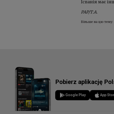
Іспанія має і
PAP/Т.А.
Більше на цю тему:
Pobierz aplikację Po
Google Play
App Sto