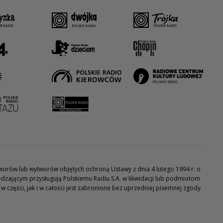
utworów lub wytworów objętych ochroną Ustawy z dnia 4 lutego 1994 r. o
dzającym przysługują Polskiemu Radiu S.A. w likwidacji lub podmiotom
części, jak i w całości jest zabronione bez uprzedniej pisemnej zgody