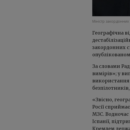
Міністр закордонних
Географічна від
дестабілізацій
закордонних с
опублікованому
За словами Рад
вимірів»; у ви
використання 
безпілотників, 
«Звісно, геогр
Росії сприймає
МЗС. Водночас 
Іспанії, підтр
Кремлем держа