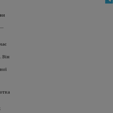
кви
 —
чає
 Він
ної
сотка
к