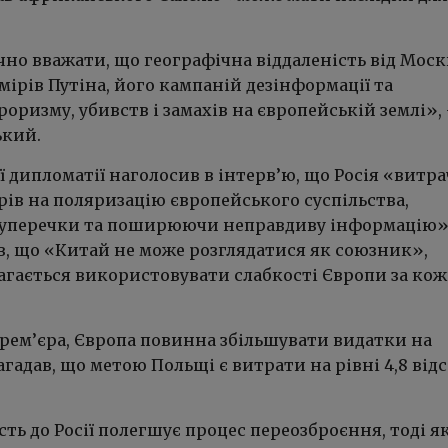
чно вважати, що географічна віддаленість від Мос
мірів Путіна, його кампаній дезінформації та
оризму, убивств і замахів на європейській землі»,
ький.
ї дипломатії наголосив в інтерв’ю, що Росія «витра
рів на поляризацію європейського суспільства,
суперечки та поширюючи неправдиву інформацію».
в, що «Китай не може розглядатися як союзник»,
агається використовувати слабкості Європи за кож
прем’єра, Європа повинна збільшувати видатки на
агадав, що метою Польщі є витрати на рівні 4,8 від
ть до Росії полегшує процес переозброєння, тоді я