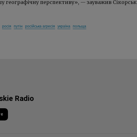
ншу географічну перспективу», — зауважив Сікорськ
росія
путін
російська агресія
україна
польща
lskie Radio
re