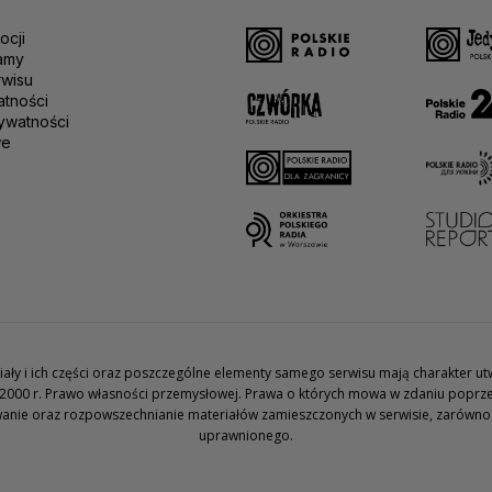
ocji
amy
rwisu
atności
ywatności
we
teriały i ich części oraz poszczególne elementy samego serwisu mają charakter 
2000 r. Prawo własności przemysłowej. Prawa o których mowa w zdaniu poprze
wanie oraz rozpowszechnianie materiałów zamieszczonych w serwisie, zarówno w 
uprawnionego.