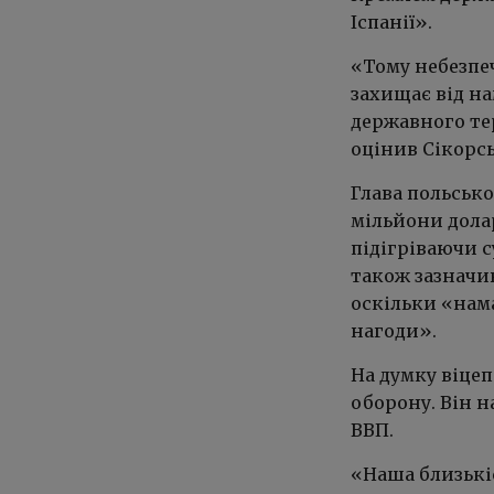
Іспанії».
«Тому небезпе
захищає від на
державного тер
оцінив Сікорс
Глава польсько
мільйони дола
підігріваючи 
також зазначи
оскільки «нам
нагоди».
На думку віце
оборону. Він н
ВВП.
«Наша близькіс