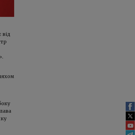
 від
стр
».
шляхом
боку
глава
ику