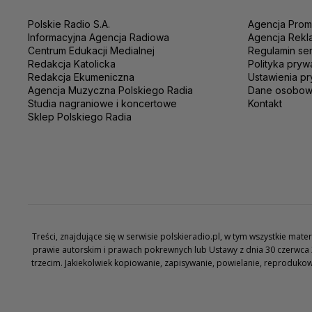
Polskie Radio S.A.
Agencja Prom
Informacyjna Agencja Radiowa
Agencja Rekl
Centrum Edukacji Medialnej
Regulamin se
Redakcja Katolicka
Polityka pryw
Redakcja Ekumeniczna
Ustawienia pr
Agencja Muzyczna Polskiego Radia
Dane osobo
Studia nagraniowe i koncertowe
Kontakt
Sklep Polskiego Radia
Treści, znajdujące się w serwisie polskieradio.pl, w tym wszystkie ma
prawie autorskim i prawach pokrewnych lub Ustawy z dnia 30 czerwca 
trzecim. Jakiekolwiek kopiowanie, zapisywanie, powielanie, reproduko