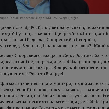
 справ Польщі Радослав Сікорський
PAP/Wojtek Jargiło
даленість від Росії, як у випадку Іспанії, не захищає
них дій Путіна, — заявив віцепрем’єр-міністр, міні
прав Польщі Радослав Сікорський в інтерв’ю,
 в середу, 3 червня, іспанською газетою «El Mundo
ослава Сікорського, «загроза з боку Росії має багато
падку Польщі це, зокрема, дестабілізація кордону 
напливу мігрантів через Білорусь або вторгнення
запущених із Росії та Білорусі.
афія має значення, і цілком природно, що загроза з 
ться (в Іспанії) інакше, ніж у Польщі», — зазначив 
він підкреслив, що Росія також втручалася в політ
имуючи каталонських сепаратистів, а дестабілізація
в африканського Сахелю «може мати наслідки для