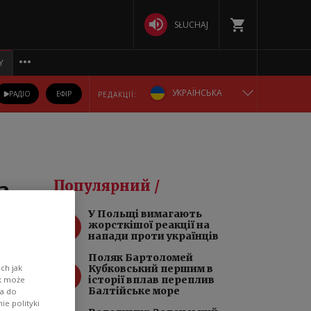
SŁUCHAJ
Y
УКРАЇНСЬКА
РАДІО
ЕФІР
РЕДАКЦІЇ:
ENGLISH
POLSKA
а
Популярний /
РУССКИЙ
У Польщі вимагають
1
жорсткішої реакції на
БЕЛАРУСКАЯ
я
напади проти українців
Поляк Бартоломей
2
DEUTSCH
Кубковський першим в
ch jak
історії вплав переплив
ik może
Балтійське море
wa do
e polityki
ів