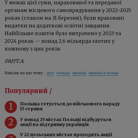
У межах цієї суми, нарахованої та переданої
органам місцевого самоврядування у 2022–2025
роках (станом на 31 березня), були враховані
видатки на додаткові освітні завдання.
Найбільше коштів було витрачено у 2023 та
2024 роках — понад 2,6 мільярда злотих у
кожному з цих років.
PAP/Т.А.
діти
польща
українці
українці у польщі
Більше на цю тему:
Популярний /
1
Польща готується до військового параду
15 серпня
2
У понад 25 містах Польщі відбудуться
акції на підтримку українців
У 22 польських містах проходять акції