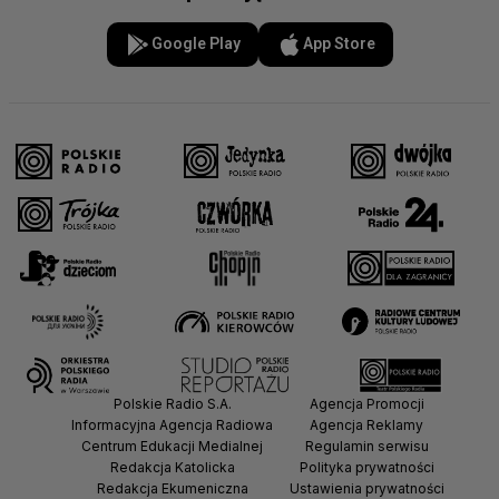
Google Play
App Store
Polskie Radio S.A.
Agencja Promocji
Informacyjna Agencja Radiowa
Agencja Reklamy
Centrum Edukacji Medialnej
Regulamin serwisu
Redakcja Katolicka
Polityka prywatności
Redakcja Ekumeniczna
Ustawienia prywatności