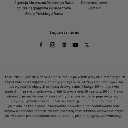
Agencja Muzyczna Polskiego Radia
Dane osobowe
Studia nagraniowe i koncertowe
Kontakt
Sklep Polskiego Radia
Znajdziesz nas na
Treści, znajdujące się w serwisie polskieradio.pl, w tym wszystkie materiały i ich
części oraz poszczególne elementy samego serwisu mają charakter utworów
lub wytworów objętych ochroną Ustawy z dnia 4 lutego 1994 r. o prawie
autorskim i prawach pokrewnych lub Ustawy z dnia 30 czerwca 2000 r. Prawo
własności przemysłowej. Prawa o których mowa w zdaniu poprzedzającym
przysługują Polskiemu Radiu S.A. w likwidacji lub podmiotom trzecim.
Jakiekolwiek kopiowanie, zapisywanie, powielanie, reprodukowanie oraz
rozpowszechnianie materiałów zamieszczonych w serwisie, zarówno w części,
jak i w całości jest zabronione bez uprzedniej pisemnej zgody uprawnionego.