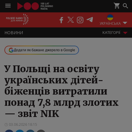
ПОДКАСТИ
РАДІО
ЕФІР
УКРАЇНСЬКА
НOВИНИ
KАТЕГОРІЇ
Додати як бажане джерело в Google
У Польщі на освіту
українських дітей-
біженців витратили
понад 7,8 млрд злотих
— звіт NIK
03.06.2026 18:15