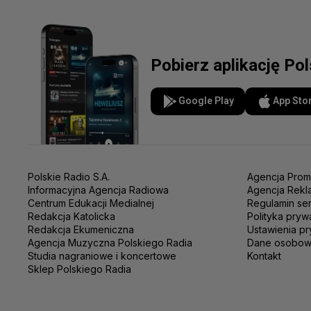
Pobierz aplikację Po
Google Play
App Sto
Polskie Radio S.A.
Agencja Prom
Informacyjna Agencja Radiowa
Agencja Rekl
Centrum Edukacji Medialnej
Regulamin se
Redakcja Katolicka
Polityka pryw
Redakcja Ekumeniczna
Ustawienia pr
Agencja Muzyczna Polskiego Radia
Dane osobo
Studia nagraniowe i koncertowe
Kontakt
Sklep Polskiego Radia