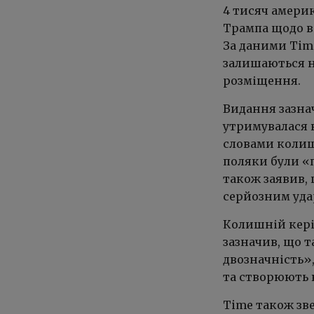
4 тисяч америк
Трампа щодо в
За даними Time
залишаються н
розміщення.
Видання зазнач
утримувалася в
словами колиш
поляки були «п
також заявив,
серйозним уда
Колишній кері
зазначив, що 
двозначність»
та створюють 
Time також зве