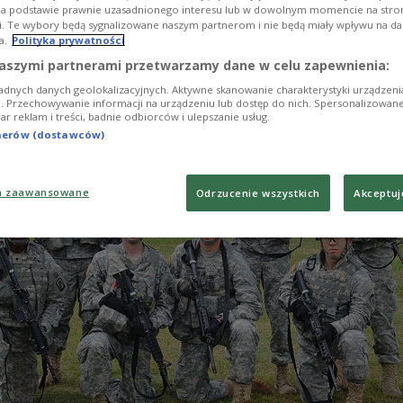
na podstawie prawnie uzasadnionego interesu lub w dowolnym momencie na stroni
А щодо військової підтримки та ротації військ.
i. Te wybory będą sygnalizowane naszym partnerom i nie będą miały wpływu na d
a.
Polityka prywatności
aszymi partnerami przetwarzamy dane w celu zapewnienia:
adnych danych geolokalizacyjnych. Aktywne skanowanie charakterystyki urządzen
ji. Przechowywanie informacji na urządzeniu lub dostęp do nich. Spersonalizowane
iar reklam i treści, badnie odbiorców i ulepszanie usług.
tnerów (dostawców)
a zaawansowane
Odrzucenie wszystkich
Akceptuj