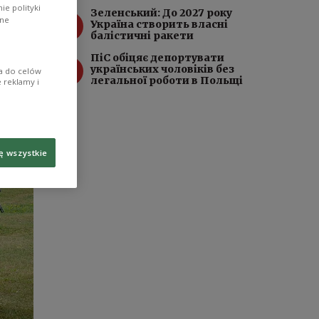
e polityki
Зеленський: До 2027 року
3
ane
Україна створить власні
балістичні ракети
ПіC обіцяє депортувати
4
українських чоловіків без
ia do celów
легальної роботи в Польщі
 reklamy i
ę wszystkie