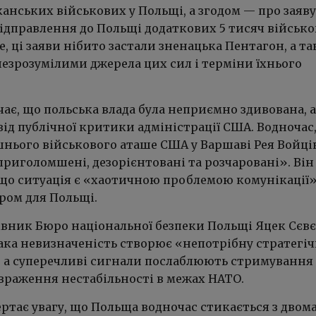
анських військових у Польщі, а згодом — про заяву
ідправлення до Польщі додаткових 5 тисяч військо
, ці заяви нібито застали зненацька Пентагон, а т
езрозумілими джерела цих сил і терміни їхнього
ає, що польська влада була неприємно здивована, 
ід публічної критики адміністрації США. Водночас,
нього військового аташе США у Варшаві Рея Войці
риголомшені, дезорієнтовані та розчаровані». Він
 що ситуація є «хаотичною проблемою комунікації»
ром для Польщі.
вник Бюро національної безпеки Польщі Яцек Сєв
така невизначеність створює «непотрібну стратегі
, а суперечливі сигнали послаблюють стримування 
враження нестабільності в межах НАТО.
ртає увагу, що Польща водночас стикається з двом