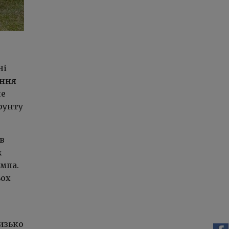
ні
ання
не
рунту
в
х
мпа.
ьох
изько