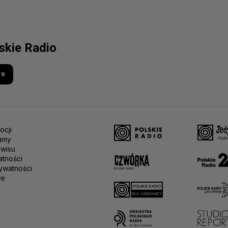
lskie Radio
re
ocji
amy
rwisu
atności
ywatności
we