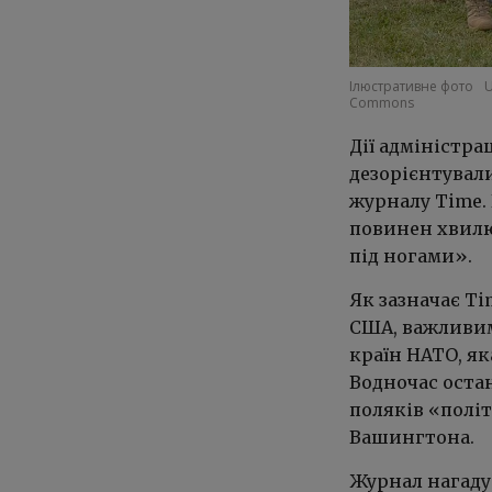
Ілюстративне фото
U
Commons
Дії адміністра
дезорієнтували
журналу Time.
повинен хвилю
під ногами».
Як зазначає T
США, важливим
країн НАТО, я
Водночас оста
поляків «полі
Вашингтона.
Журнал нагаду