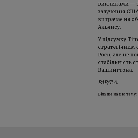
викликами — з
залучення США
витрачає на о
Альянсу.
У підсумку Ti
стратегічним
Росії, але не п
стабільність с
Вашингтона.
PAP/Т.А.
Більше на цю тему: