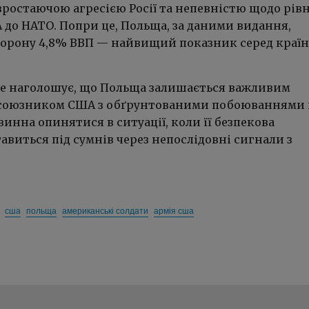
ростаючою агресією Росії та непевністю щодо рів
 до НАТО. Попри це, Польща, за даними видання,
борону 4,8% ВВП — найвищий показник серед країн
me наголошує, що Польща залишається важливим
 союзником США з обґрунтованими побоюваннями
овинна опинятися в ситуації, коли її безпекова
тавиться під сумнів через непослідовні сигнали з
сша
польща
американські солдати
армія сша