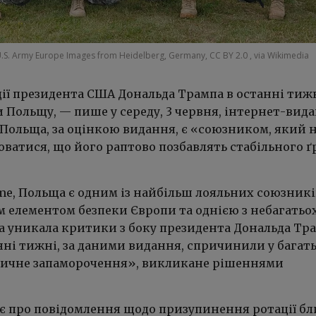
.S. Army Europe Images from Heidelberg, Germany, CC BY 2.0
, via Wikimedia
ції президента США Дональда Трампа в останні тиж
 Польщу, — пише у середу, 3 червня, інтернет-вид
 Польща, за оцінкою видання, є «союзником, який 
ватися, що його раптово позбавлять стабільного ґ
ime, Польща є одним із найбільш лояльних союзникі
 елементом безпеки Європи та однією з небагатьо
ка уникала критики з боку президента Дональда Тра
нні тижні, за даними видання, спричинили у багат
тичне запаморочення», викликане рішеннями
є про повідомлення щодо призупинення ротації бл