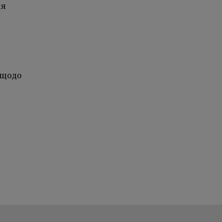
ня
 щодо