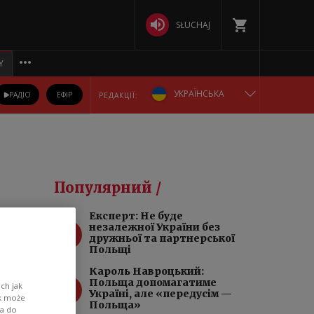
SŁUCHAJ
Y
УКРАЇНСЬКА
РАДІО
ЕФІР
РЕДАКЦІЇ:
ENGLISH
POLSKA
Популярний /
РУССКИЙ
Експерт: Не буде
1
незалежної України без
БЕЛАРУСКАЯ
дружньої та партнерської
Польщі
DEUTSCH
Кароль Навроцький:
2
Польща допомагатиме
ch jak
О,
Україні, але «передусім —
ik może
Польща»
ві
wa do