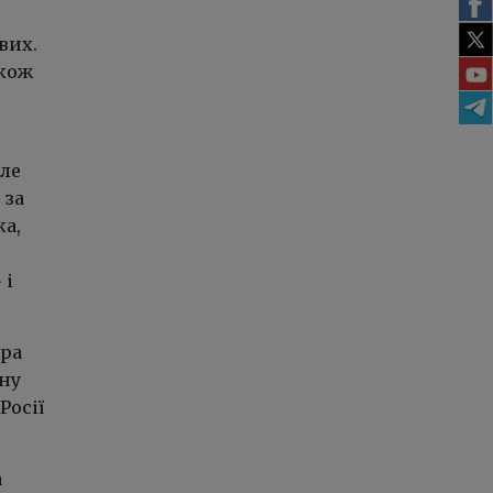
вих.
акож
але
 за
ка,
 і
єра
чну
Росії
а