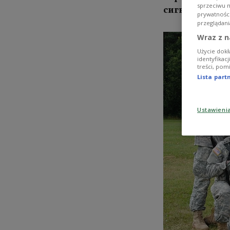
sprzeciwu 
сигнали зі СШ
prywatnośc
przeglądani
Wraz z n
Użycie dokł
identyfikac
treści, pom
Lista par
Ustawieni