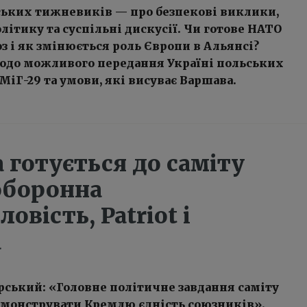
ських тижневиків — про безпекові виклики,
ітику та суспільні дискусії. Чи готове НАТО
оз і як змінюється роль Європи в Альянсі?
одо можливого передання Україні польських
іГ-29 та умови, які висуває Варшава.
 готується до саміту
оборонна
овість, Patriot і
а
рський: «Головне політичне завдання саміту
монструвати Кремлю єдність союзників».