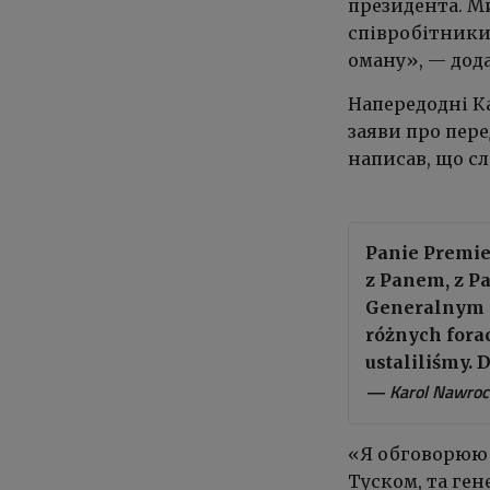
президента. Ми
співробітники
оману», — дод
Напередодні К
заяви про пере
написав, що с
Panie Premi
z Panem, z 
Generalnym 
różnych forac
ustaliliśmy. 
— Karol Nawroc
«Я обговорюю 
Туском, та ге