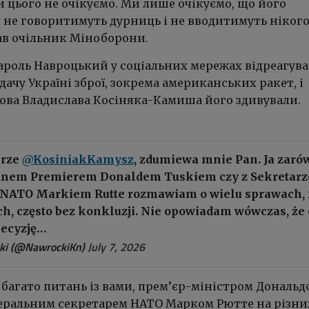
 цього не очікуємо. Ми лише очікуємо, що його
 не говоритимуть дурниць і не вводитимуть нікого
ав очільник Міноборони.
ароль Навроцький у соціальних мережах відреагува
дачу Україні зброї, зокрема американських ракет, і
лова Владислава Косіняка-Камиша його здивували.
erze
@KosiniakKamysz
, zdumiewa mnie Pan. Ja zaró
Panem Premierem Donaldem Tuskiem czy z Sekretar
NATO Markiem Rutte rozmawiam o wielu sprawach,
h, często bez konkluzji. Nie opowiadam wówczas, że 
Decyzję…
ki (@NawrockiKn)
July 7, 2026
багато питань із вами, прем’єр-міністром Дональд
неральним секретарем НАТО Марком Рютте на різни