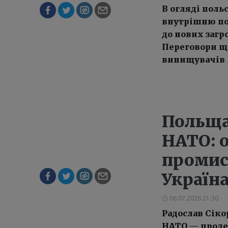
В огляді поль
внутрішню пол
до нових загр
Переговори щ
винищувачів М
Польща
НАТО: 
промисл
Україн
06.07.2026 21:30
Радослав Сіко
НАТО — проде