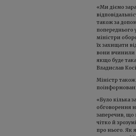
«Ми діємо зара
відповідальніс
також за допом
попереднього 
міністри оборо
їх захищати ві
вони вчинили 
якщо буде така
Владислав Кос
Міністр також
поінформований
«Було кілька з
обговорення на
заперечив, що
чітко й зрозум
про нього. Як 