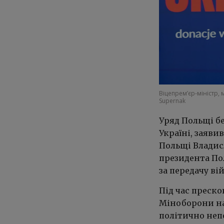
Віцепрем’єр-міністр,
Supernak
Уряд Польщі бе
Україні, заяви
Польщі Владис
президента Пол
за передачу ві
Під час преско
Міноборони на
політично неп