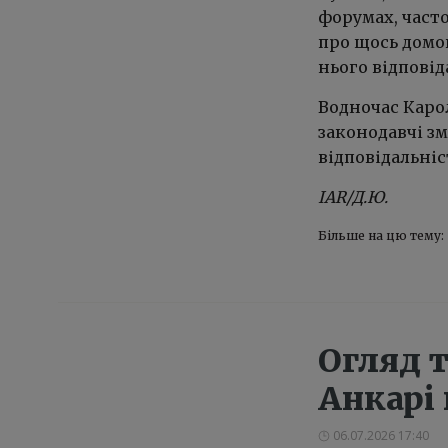
форумах, част
про щось домов
нього відповід
Водночас Каро
законодавчі зм
відповідальніс
IAR/Д.Ю.
Більше на цю тему:
Огляд т
Анкарі
06.07.2026 17:40