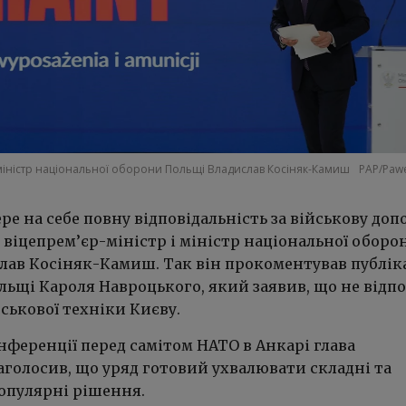
 міністр національної оборони Польщі Владислав Косіняк-Камиш
PAP/Paw
ре на себе повну відповідальність за військову доп
в віцепрем’єр-міністр і міністр національної оборо
лав Косіняк-Камиш. Так він прокоментував публік
ьщі Кароля Навроцького, який заявив, що не відпо
йськової техніки Києву.
нференції перед самітом НАТО в Анкарі глава
голосив, що уряд готовий ухвалювати складні та
опулярні рішення.