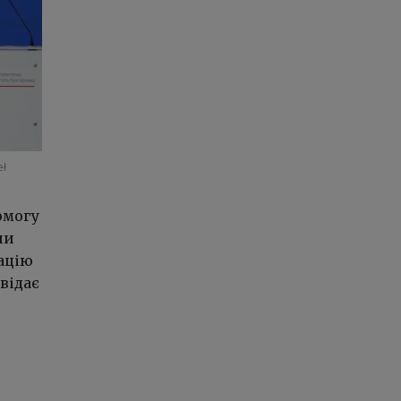
eł
омогу
ни
ацію
відає