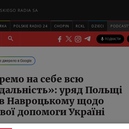
SKIEGO RADIA SA
RKA
POLSKIE RADIO 24
CHOPIN
RCKL
DZIECI
PODCAST
ПОДКАСТИ
е джерело в Google
ремо на себе всю
дальність»: уряд Польщі
ів Навроцькому щодо
вої допомоги Україні