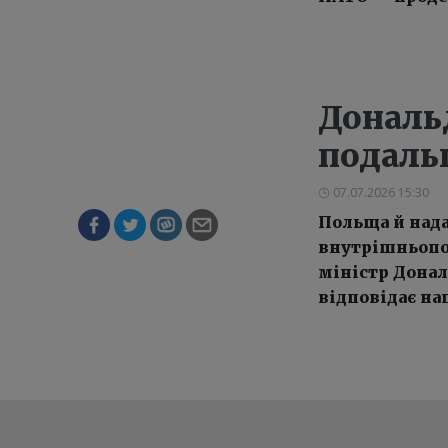
Дональ
подаль
07.07.2026 15:30
Польща й нада
внутрішньопол
міністр Донал
відповідає на