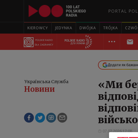
PORTAL POL
KIEROWCY
JEDYNKA
DWÓJKA
TRÓJKA
CZWÓ
Додати як бажан
«Ми бе
Українська Служба
Нoвини
відпові
відпов
військо
07.07.2026 17:08