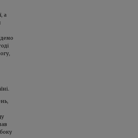
, а
и
удемо
тоді
огу,
їні.
ень,
ду
нав
 боку