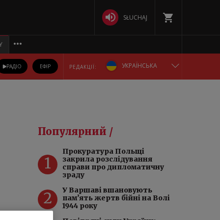
SŁUCHAJ
Y
УКРАЇНСЬКА
РАДІО
ЕФІР
РЕДАКЦІЇ:
ENGLISH
POLSKA
Популярний /
РУССКИЙ
Прокуратура Польщі
1
закрила розслідування
БЕЛАРУСКАЯ
справи про дипломатичну
зраду
DEUTSCH
У Варшаві вшановують
2
пам’ять жертв бійні на Волі
1944 року