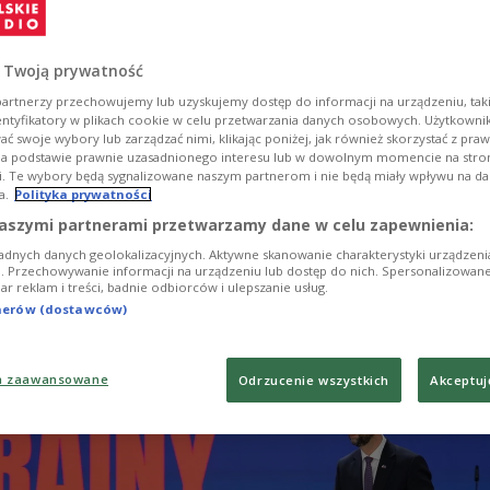
есе повну відповідальність за передачу військов
їні й готовий ухвалювати рішення, навіть якщо
епопулярними. Про це заявив віцепрем'єр-мініст
 Twoją prywatność
нальної оборони Владислав Косіняк-Камиш,
artnerzy przechowujemy lub uzyskujemy dostęp do informacji na urządzeniu, taki
на слова президента Кароля Навроцького, який
entyfikatory w plikach cookie w celu przetwarzania danych osobowych. Użytkown
ć swoje wybory lub zarządzać nimi, klikając poniżej, jak również skorzystać z pra
 не відповідає за рішення щодо військових поже
na podstawie prawnie uzasadnionego interesu lub w dowolnym momencie na stroni
i. Te wybory będą sygnalizowane naszym partnerom i nie będą miały wpływu na d
a.
Polityka prywatności
aszymi partnerami przetwarzamy dane w celu zapewnienia:
adnych danych geolokalizacyjnych. Aktywne skanowanie charakterystyki urządzen
ji. Przechowywanie informacji na urządzeniu lub dostęp do nich. Spersonalizowane
iar reklam i treści, badnie odbiorców i ulepszanie usług.
tnerów (dostawców)
a zaawansowane
Odrzucenie wszystkich
Akceptuj