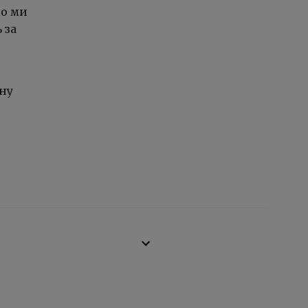
що ми
 за
вну