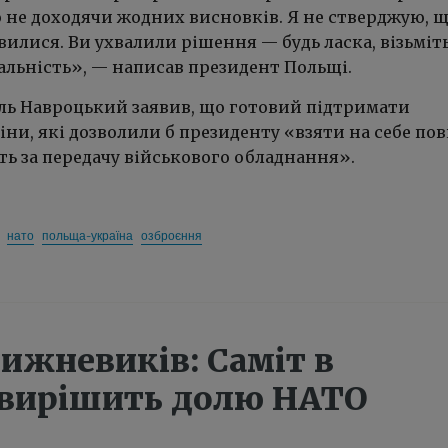
о не доходячи жодних висновків. Я не стверджую, 
илися. Ви ухвалили рішення — будь ласка, візьміть
альність», — написав президент Польщі.
ль Навроцький заявив, що готовий підтримати
іни, які дозволили б президенту «взяти на себе по
ть за передачу військового обладнання».
нато
польща-україна
озброєння
ижневиків: Саміт в
 вирішить долю НАТО