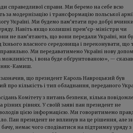
ди справедливої справи. Ми беремо на себе всю
ть за модернізацію і трансформацію польської армії
огу Україні. Ми будемо пам’ятати про добрі вчинк
уряду. Навіть якщо колишні прем’єр-міністри чи
ни не пам’ятають, що вони передали Україні, ми б
д їхнього власного середовища і переконувати, що 
правильно. Ми передаватимемо Україні нову допом
 можливість, і вона буде обґрунтованою», — сказав
іняк-Камиш.
 зазначив, що президент Кароль Навроцький був
 про кількість і тип обладнання, переданого Укра
асідань Комітету з питань безпеки, кілька повідомл
 різних рівнях. У своїй заяві пан президент не
 володів цією інформацією. Ми говоритимемо прав
іло. Пан президент не вплинув на це рішення, але з
я бачу, немає чого сподіватися на підтримку уряду з