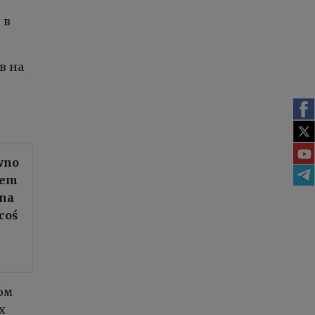
 в
в на
wno
zem
 na
coś
ом
х