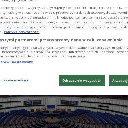
 парламент ухвалив поправку до щорічної резол
artnerzy przechowujemy lub uzyskujemy dostęp do informacji na urządzeniu, taki
 України на шляху до членства в ЄС, у якій висл
entyfikatory w plikach cookie w celu przetwarzania danych osobowych. Użytkown
нку рішення президента Володимира Зеленськог
ć swoje wybory lub zarządzać nimi, klikając poniżej, jak również skorzystać z pra
na podstawie prawnie uzasadnionego interesu lub w dowolnym momencie na stroni
ній із бригад Збройних сил України почесного
i. Te wybory będą sygnalizowane naszym partnerom i nie będą miały wpływu na d
 «імені Героїв УПА».
a.
Polityka prywatności
aszymi partnerami przetwarzamy dane w celu zapewnienia:
adnych danych geolokalizacyjnych. Aktywne skanowanie charakterystyki urządzen
ji. Przechowywanie informacji na urządzeniu lub dostęp do nich. Spersonalizowane
iar reklam i treści, badnie odbiorców i ulepszanie usług.
tnerów (dostawców)
a zaawansowane
Odrzucenie wszystkich
Akceptuj