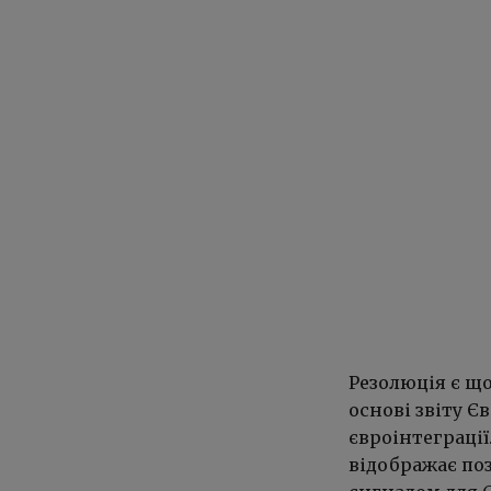
Резолюція є щ
основі звіту Є
євроінтеграції
відображає по