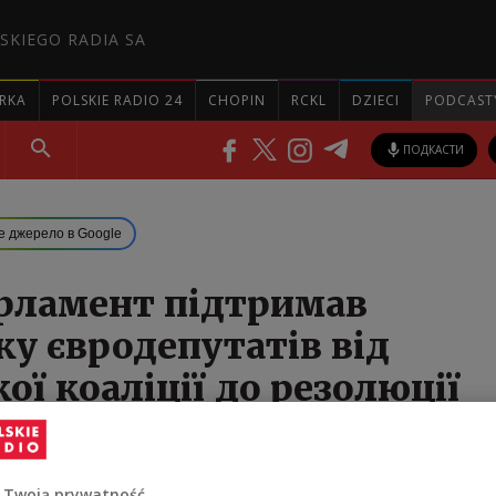
SKIEGO RADIA SA
RKA
POLSKIE RADIO 24
CHOPIN
RCKL
DZIECI
PODCAST
ПОДКАСТИ
е джерело в Google
рламент підтримав
у євродепутатів від
ої коаліції до резолюції
країни
 Twoją prywatność