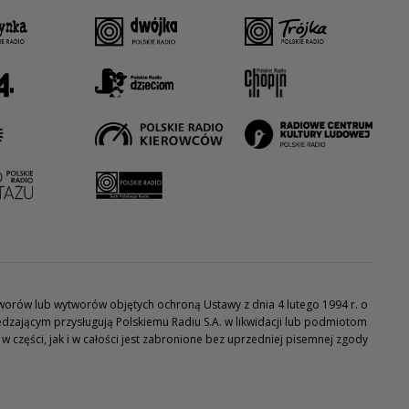
utworów lub wytworów objętych ochroną Ustawy z dnia 4 lutego 1994 r. o
dzającym przysługują Polskiemu Radiu S.A. w likwidacji lub podmiotom
części, jak i w całości jest zabronione bez uprzedniej pisemnej zgody