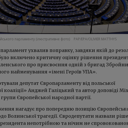
ейського парламенту (ілюстративне фото)
PAP/EPA/OLIVIER MATTHYS
парламент ухвалив поправку, завдяки якій до резо
було включено критичну оцінку рішення президен
ленського про присвоєння одній з бригад Збройни
ного найменування «імені Героїв УПА».
отували депутат Європарламенту від польської
 коаліції» Анджей Галіцький та автор доповіді Мі
і групи Європейської народної партії.
ження нагадує про попередню позицію Європейськ
до Волинської трагедії. Євродепутати назвали ріш
президента непотрібною та нічим не спровоковано