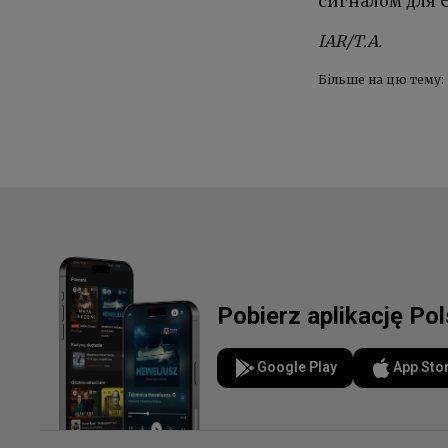
сигналом для Є
IAR/Т.А.
Більше на цю тему:
Pobierz aplikację Po
Google Play
App Sto