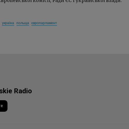
вропейської комісії, Ради ЄС і української влади.
україна
польща
європарламент
lskie Radio
re