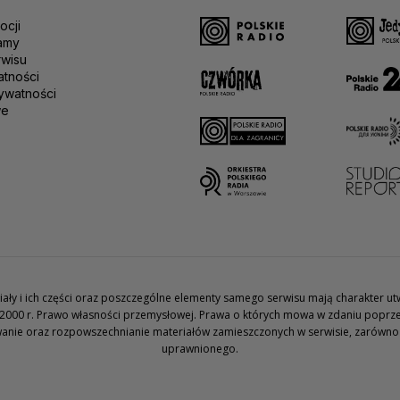
ocji
amy
rwisu
atności
ywatności
we
teriały i ich części oraz poszczególne elementy samego serwisu mają charakter 
2000 r. Prawo własności przemysłowej. Prawa o których mowa w zdaniu poprze
wanie oraz rozpowszechnianie materiałów zamieszczonych w serwisie, zarówno w 
uprawnionego.