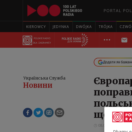
PORTAL POL
KIEROWCY
JEDYNKA
DWÓJKA
TRÓJKA
CZWÓ
Додати як бажан
Європа
Українська Служба
Нoвини
поправк
польськ
щодо У
08.07.2026 15:30
Dbamy o