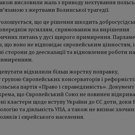
 також висловили жаль з приводу нехтування польс
в’язаною з жертвами Волинської трагедії.
аголошується, що це рішення шкодить добросусідс
попереднім зусиллям, спрямованим на вирішення
ричних питань у дусі щирого примирення. Парлам
, що воно не відповідає європейським цінностям, і
і сторони до деескалації та відновлення роботи н
римиренням.
депутати відхилили більш жорстку поправку,
 групою Європейських консерваторів і реформістів
ольська партія «Право і справедливість». Документ
окрема, що Європейський Союз не повинен відкрив
ні кластери щодо вступу України до ЄС доти, доки 
еологію та діяльність УПА, а також не визнає злочин
оляків і єврейського населення.