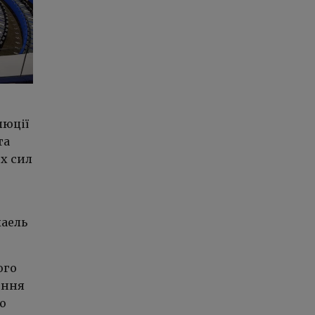
люції
та
х сил
хаель
ого
ення
ю