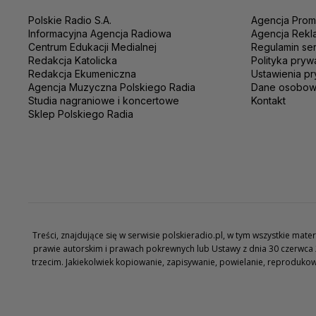
Polskie Radio S.A.
Agencja Prom
Informacyjna Agencja Radiowa
Agencja Rekl
Centrum Edukacji Medialnej
Regulamin se
Redakcja Katolicka
Polityka pryw
Redakcja Ekumeniczna
Ustawienia pr
Agencja Muzyczna Polskiego Radia
Dane osobo
Studia nagraniowe i koncertowe
Kontakt
Sklep Polskiego Radia
Treści, znajdujące się w serwisie polskieradio.pl, w tym wszystkie ma
prawie autorskim i prawach pokrewnych lub Ustawy z dnia 30 czerwca 
trzecim. Jakiekolwiek kopiowanie, zapisywanie, powielanie, reproduko