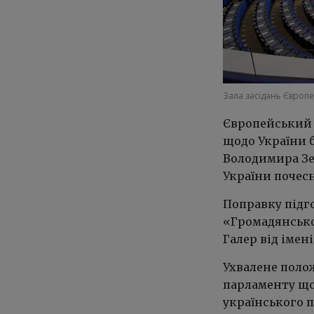
Зала засідань Європ
Європейський 
щодо України 
Володимира Зе
України почес
Поправку підг
«Громадянської
Галер від імен
Ухвалене поло
парламенту що
українського 