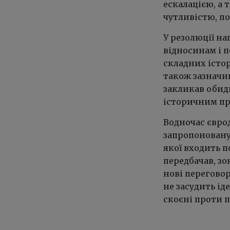
ескалацією, а
чутливістю, по
У резолюції н
відносинам і 
складних істо
також зазначив
закликав обидв
історичним п
Водночас євро
запропоновану
якої входить п
передбачав, з
нові переговор
не засудить ід
скоєні проти п