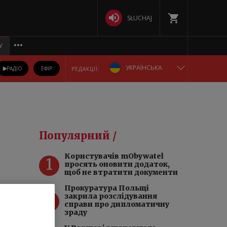
SŁUCHAJ
Y
УКРАЇНСЬКА
РАДІО
ЕФІР
РЕДАКЦІЇ:
ENGLISH
POLSKA
Популярний /
РУССКИЙ
Користувачів mObywatel
1
просять оновити додаток,
БЕЛАРУСКАЯ
щоб не втратити документи
Прокуратура Польщі
2
DEUTSCH
закрила розслідування
справи про дипломатичну
зраду