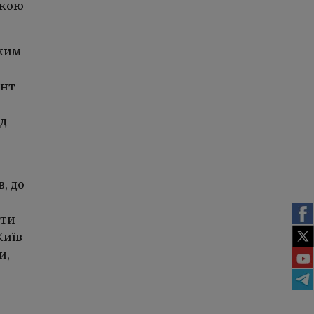
ькою
ьким
ент
ад
, до
ати
Київ
и,