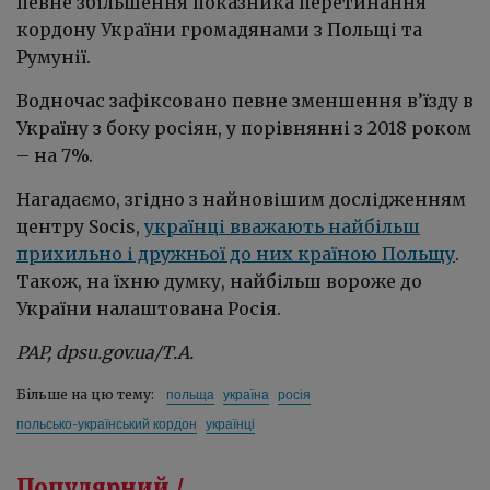
певне збільшення показника перетинання
кордону України громадянами з Польщі та
Румунії.
Водночас зафіксовано певне зменшення в’їзду в
Україну з боку росіян, у порівнянні з 2018 роком
– на 7%.
Нагадаємо, згідно з найновішим дослідженням
центру Socis,
українці вважають найбільш
прихильно і дружньої до них країною Польщу
.
Також, на їхню думку, найбільш вороже до
України налаштована Росія.
PAP, dpsu.gov.ua/Т.А.
польща
україна
росія
Більше на цю тему:
польсько-український кордон
українці
Популярний /