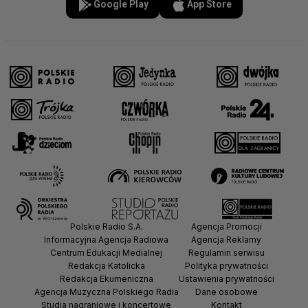
Google Play
App Store
Polskie Radio S.A.
Agencja Promocji
Informacyjna Agencja Radiowa
Agencja Reklamy
Centrum Edukacji Medialnej
Regulamin serwisu
Redakcja Katolicka
Polityka prywatności
Redakcja Ekumeniczna
Ustawienia prywatności
Agencja Muzyczna Polskiego Radia
Dane osobowe
Studia nagraniowe i koncertowe
Kontakt