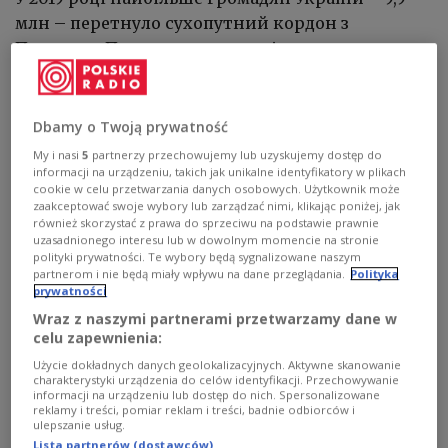
млн – перетнуло сухопутний кордон з
Польщею. Про це у середу повідомили в
Державній прикордонній службі України. На
другому місці щодо числа перетину
державного кордону опинилася Росія. Однак
Dbamy o Twoją prywatność
звернено увагу на зменшення числа поїздок до
My i nasi
5
partnerzy przechowujemy lub uzyskujemy dostęp do
цієї країни.
informacji na urządzeniu, takich jak unikalne identyfikatory w plikach
cookie w celu przetwarzania danych osobowych. Użytkownik może
zaakceptować swoje wybory lub zarządzać nimi, klikając poniżej, jak
również skorzystać z prawa do sprzeciwu na podstawie prawnie
Українські прикордонники повідомили, що
uzasadnionego interesu lub w dowolnym momencie na stronie
число осіб, котрі перетнули кордон з Польщею,
polityki prywatności. Te wybory będą sygnalizowane naszym
partnerom i nie będą miały wpływu na dane przeglądania.
Polityka
є аналогічним торічному.
prywatności
Wraz z naszymi partnerami przetwarzamy dane w
За їхніми словами, кордон з Росією у 2019 році
celu zapewnienia:
перетнуло 3,9 млн громадян України, що на 6%
Użycie dokładnych danych geolokalizacyjnych. Aktywne skanowanie
менше, ніж у 2018 році.
charakterystyki urządzenia do celów identyfikacji. Przechowywanie
informacji na urządzeniu lub dostęp do nich. Spersonalizowane
reklamy i treści, pomiar reklam i treści, badnie odbiorców i
На третьому місці – Угорщина (3,4 млн осіб – на
ulepszanie usług.
5% більше, ніж у 2018 році).
Lista partnerów (dostawców)