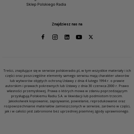
Sklep Polskiego Radia
Znajdziesz nas na
Treści, znajdujące się w serwisie polskieradio.pl, w tym wszystkie materiały i ich
części oraz poszczególne elementy samego serwisu mają charakter utworów
lub wytworów objętych ochroną Ustawy z dnia 4 lutego 1994 r. o prawie
autorskim i prawach pokrewnych lub Ustawy z dnia 30 czerwca 2000 r. Prawo
własności przemysłowej. Prawa o których mowa w zdaniu poprzedzającym
przysługują Polskiemu Radiu S.A. w likwidacji lub podmiotom trzecim.
Jakiekolwiek kopiowanie, zapisywanie, powielanie, reprodukowanie oraz
rozpowszechnianie materiałów zamieszczonych w serwisie, zarówno w części,
jak i w całości jest zabronione bez uprzedniej pisemnej zgody uprawnionego.