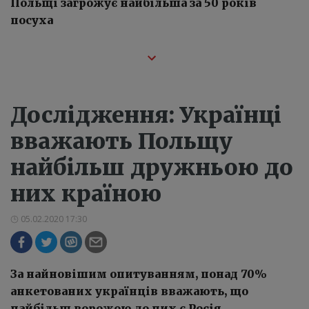
Польщі загрожує найбільша за 50 років
посуха
Дослідження: Українці
вважають Польщу
найбільш дружньою до
них країною
05.02.2020 17:30
За найновішим опитуванням, понад 70%
анкетованих українців вважають, що
найбільш ворожою до них є Росія