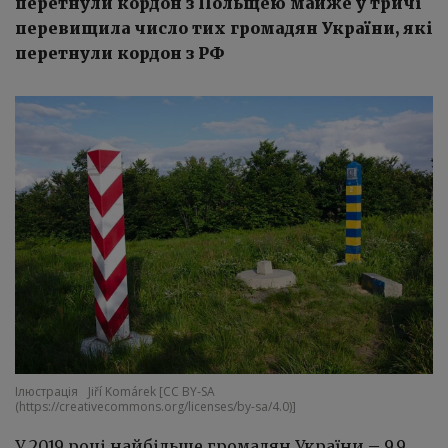
перетнули кордон з Польщею майже у тричі
перевищила число тих громадян України, які
перетнули кордон з РФ
Ілюстрація
Jiří Komárek [CC BY-SA
(https://creativecommons.org/licenses/by-sa/4.0)]
У 2019 році найбільше громадян України – 9,9