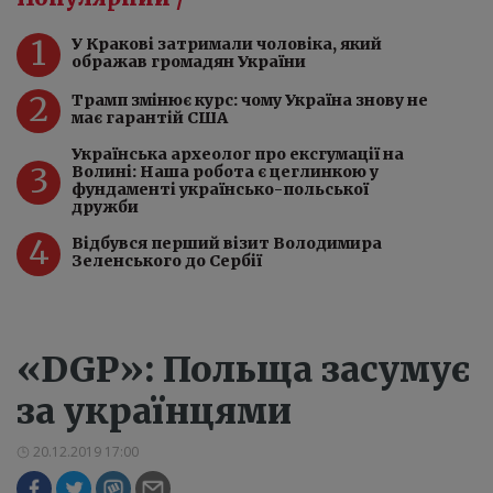
1
У Кракові затримали чоловіка, який
ображав громадян України
2
Трамп змінює курс: чому Україна знову не
має гарантій США
Українська археолог про ексгумації на
3
Волині: Наша робота є цеглинкою у
фундаменті українсько-польської
дружби
4
Відбувся перший візит Володимира
Зеленського до Сербії
«DGP»: Польща засумує
за українцями
20.12.2019 17:00