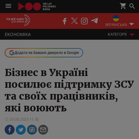
ПОДКАСТИ
РАДІО
ЕФІР
УКРАЇНСЬКА
ЕКОНОМІКА
KАТЕГОРІЇ
Додати як бажане джерело в Google
Бізнес в Україні
посилює підтримку ЗСУ
та своїх працівників,
які воюють
29.08.2023 11:45