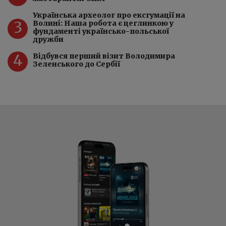
Українська археолог про ексгумації на
3
Волині: Наша робота є цеглинкою у
фундаменті українсько-польської
дружби
4
Відбувся перший візит Володимира
Зеленського до Сербії