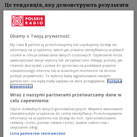
Це тенденція, яку демонструють результати
нового щоквартального опитування «Бізнес
під час війни» Європейської Бізнес
Асоціації. Нині 61% опитаних ЄБА компаній
підтримують власних співробітників, які
Dbamy o Twoją prywatność
служать у ЗСУ, а 56% допомагають фінансово
My i nasi
5
partnerzy przechowujemy lub uzyskujemy dostęp do
informacji na urządzeniu, takich jak unikalne identyfikatory w plikach
армії та цивільному населенню. Для
cookie w celu przetwarzania danych osobowych. Użytkownik może
порівняння у липні 2022 року 46%
zaakceptować swoje wybory lub zarządzać nimi, klikając poniżej, jak
підтримували працівників і 34% донатили
również skorzystać z prawa do sprzeciwu na podstawie prawnie
uzasadnionego interesu lub w dowolnym momencie na stronie
polityki prywatności. Te wybory będą sygnalizowane naszym
1
partnerom i nie będą miały wpływu na dane przeglądania.
Polityka
АУДІО
prywatności


15'36
Wraz z naszymi partnerami przetwarzamy dane w
celu zapewnienia:
Розмова з Анною Дерев'янко, виконавчою директоркою ЄБА про
тенденції які демонструють результати нового щоквартального
Użycie dokładnych danych geolokalizacyjnych. Aktywne skanowanie
опитування «Бізнес під час війни» Європейської Бізнес Асоціації
charakterystyki urządzenia do celów identyfikacji. Przechowywanie
informacji na urządzeniu lub dostęp do nich. Spersonalizowane
reklamy i treści, pomiar reklam i treści, badnie odbiorców i
ulepszanie usług.
Lista partnerów (dostawców)