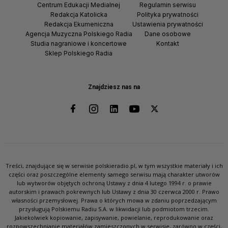
Centrum Edukacji Medialnej
Regulamin serwisu
Redakcja Katolicka
Polityka prywatności
Redakcja Ekumeniczna
Ustawienia prywatności
Agencja Muzyczna Polskiego Radia
Dane osobowe
Studia nagraniowe i koncertowe
Kontakt
Sklep Polskiego Radia
Znajdziesz nas na
Treści, znajdujące się w serwisie polskieradio.pl, w tym wszystkie materiały i ich
części oraz poszczególne elementy samego serwisu mają charakter utworów
lub wytworów objętych ochroną Ustawy z dnia 4 lutego 1994 r. o prawie
autorskim i prawach pokrewnych lub Ustawy z dnia 30 czerwca 2000 r. Prawo
własności przemysłowej. Prawa o których mowa w zdaniu poprzedzającym
przysługują Polskiemu Radiu S.A. w likwidacji lub podmiotom trzecim.
Jakiekolwiek kopiowanie, zapisywanie, powielanie, reprodukowanie oraz
rozpowszechnianie materiałów zamieszczonych w serwisie, zarówno w części,