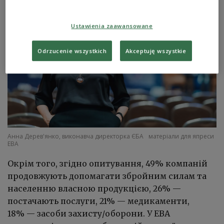
Ustawienia zaawansowane
Odrzucenie wszystkich
Akceptuję wszystkie
Анна Дерев'янко, виконавча директорка ЄБА
матеріали для япреси
EBA
Окрім того, згідно опитування, 49% компаній
продовжують допомагати збройним силам та
населенню власною продукцією, 26% —
постачають послуги, 21% — медикаменти,
18% — засоби захисту/оборони. У EBA