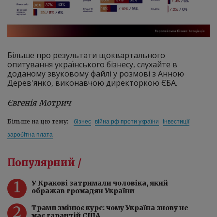
Більше про результати щоквартального
опитування українського бізнесу, слухайте в
доданому звуковому файлі у розмові з Анною
Дерев'янко, виконавчою директоркою ЄБА.
Євгенія Мотрич
бізнес
війна рф проти україни
інвестиції
Більше на цю тему:
заробітна плата
Популярний /
1
У Кракові затримали чоловіка, який
ображав громадян України
2
Трамп змінює курс: чому Україна знову не
має гарантій США