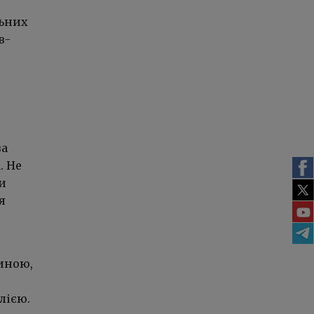
льних
в-
ва
. Не
и
я
тиною,
лією.