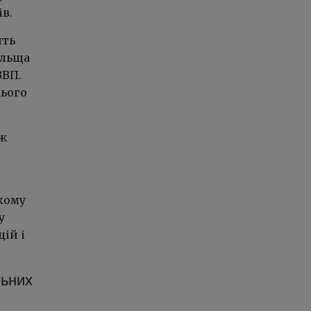
в.
ить
ольща
ВВП.
цього
іж
кому
у
ій і
льних