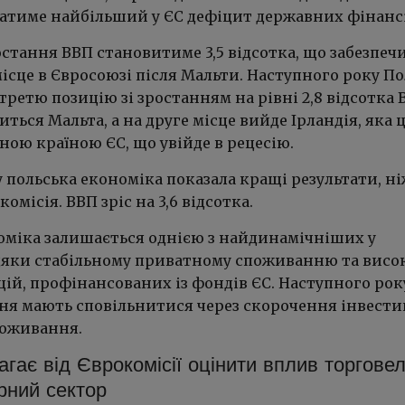
атиме найбільший у ЄС дефіцит державних фінансі
стання ВВП становитиме 3,5 відсотка, що забезпеч
ісце в Євросоюзі після Мальти. Наступного року П
третю позицію зі зростанням на рівні 2,8 відсотка 
ться Мальта, а на друге місце вийде Ірландія, яка 
ною країною ЄС, що увійде в рецесію.
 польська економіка показала кращі результати, н
омісія. ВВП зріс на 3,6 відсотка.
оміка залишається однією з найдинамічніших у
дяки стабільному приватному споживанню та висо
ій, профінансованих із фондів ЄС. Наступного рок
ня мають сповільнитися через скорочення інвестиц
поживання.
гає від Єврокомісії оцінити вплив торгове
рний сектор