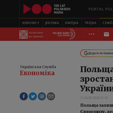
PORTAL POL
KIEROWCY
JEDYNKA
DWÓJKA
TRÓJKA
CZWÓ
Додати як бажан
Польща,
Українська Служба
Економіка
зростан
Україн
28.05.2026 21:41
Польща залиш
Євросоюзу, д