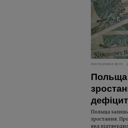
Ілюстративне фото
Польща 
зростан
дефіци
Польща залиша
зростання. Про
яка підтвердил