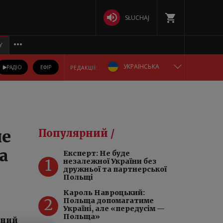
SŁUCHAJ
Y
УКРАЇНСЬКА
РАДІО
ЕФІР
РЕДАКЦІЇ:
ENGLISH
POLSKA
не
Популярний /
РУССКИЙ
а
Експерт: Не буде
1
незалежної України без
БЕЛАРУСКАЯ
дружньої та партнерської
Польщі
DEUTSCH
Кароль Навроцький:
2
Польща допомагатиме
Україні, але «передусім —
Польща»
вний