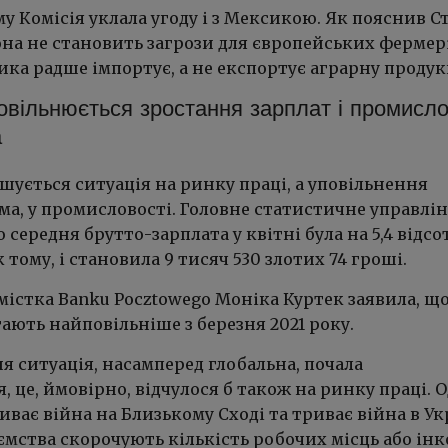
му Комісія уклала угоду і з Мексикою. Як пояснив 
она не становить загрози для європейських фермері
ка радше імпортує, а не експортує аграрну продук
овільнюється зростання зарплат і промисл
а
шується ситуація на ринку праці, а уповільнення
ма, у промисловості. Головне статистичне управлі
 середня брутто-зарплата у квітні була на 5,4 відсо
 тому, і становила 9 тисяч 530 злотих 74 гроші.
містка Banku Pocztowego Моніка Куртек заявила, щ
ають найповільніше з березня 2021 року.
я ситуація, насамперед глобальна, почала
 це, ймовірно, відчулося б також на ринку праці. 
риває війна на Близькому Сході та триває війна в Укр
ємства скорочують кількість робочих місць або інк