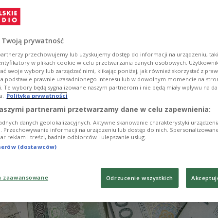
орту. Водночас країна стикається з рекордним
ржавних фінансів, уповільненням на ринку прац
м промислового виробництва. Польський уряд
 Twoją prywatność
врокомісії оцінити вплив нових торговельних уг
artnerzy przechowujemy lub uzyskujemy dostęp do informacji na urządzeniu, taki
ор, а представники бізнесу дедалі активніше
entyfikatory w plikach cookie w celu przetwarzania danych osobowych. Użytkown
необхідність уже зараз готуватися до післявоєнно
ć swoje wybory lub zarządzać nimi, klikając poniżej, jak również skorzystać z pra
na podstawie prawnie uzasadnionego interesu lub w dowolnym momencie na stroni
аїни та розширення економічної співпраці зі
i. Te wybory będą sygnalizowane naszym partnerom i nie będą miały wpływu na d
ямом.
a.
Polityka prywatności
aszymi partnerami przetwarzamy dane w celu zapewnienia:
adnych danych geolokalizacyjnych. Aktywne skanowanie charakterystyki urządzen
ji. Przechowywanie informacji na urządzeniu lub dostęp do nich. Spersonalizowane
iar reklam i treści, badnie odbiorców i ulepszanie usług.
tnerów (dostawców)
a zaawansowane
Odrzucenie wszystkich
Akceptuj