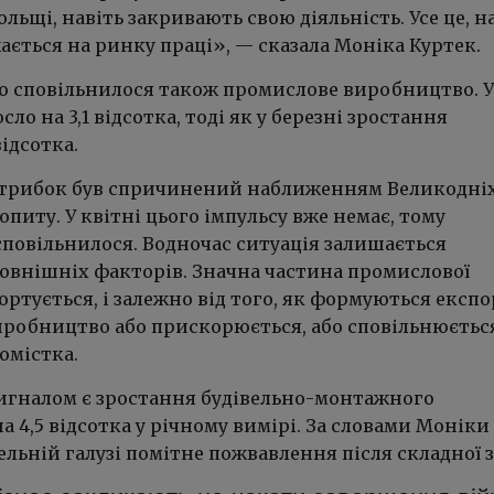
ольщі, навіть закривають свою діяльність. Усе це, н
ається на ринку праці», — сказала Моніка Куртек.
що сповільнилося також промислове виробництво. У
сло на 3,1 відсотка, тоді як у березні зростання
відсотка.
трибок був спричинений наближенням Великодніх
опиту. У квітні цього імпульсу вже немає, тому
повільнилося. Водночас ситуація залишається
зовнішніх факторів. Значна частина промислової
ортується, і залежно від того, як формуються експо
иробництво або прискорюється, або сповільнюєтьс
омістка.
гналом є зростання будівельно-монтажного
 4,5 відсотка у річному вимірі. За словами Моніки
вельній галузі помітне пожвавлення після складної 