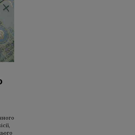
о
чного
сії,
цього