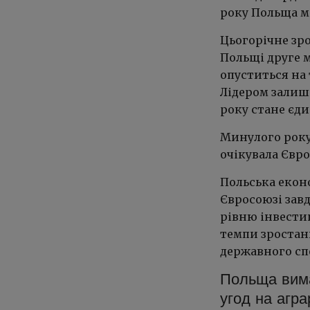
року Польща м
Цьогорічне зро
Польщі друге м
опуститься на 
Лідером залиши
року стане єди
Минулого року
очікувала Єврок
Польська екон
Євросоюзі зав
рівню інвестиц
темпи зростан
державного с
Польща вима
угод на агра