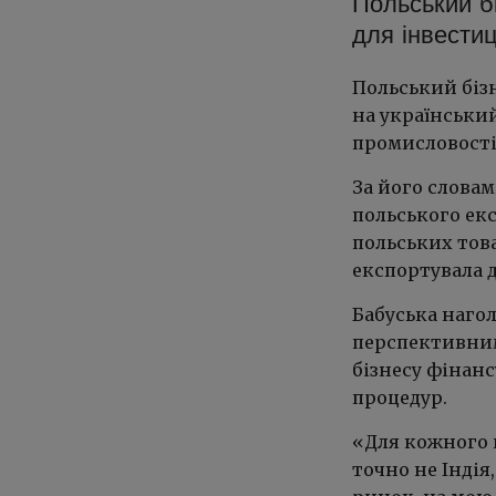
Польський б
для інвестиц
Польський біз
на український
промисловості
За його словам
польського екс
польських тов
експортувала д
Бабуська наго
перспективним
бізнесу фінан
процедур.
«Для кожного 
точно не Індія