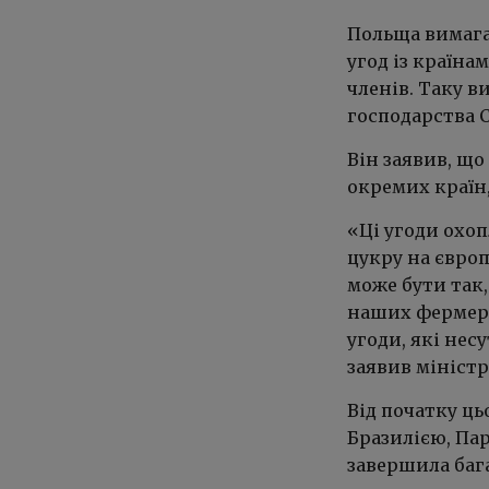
Польща вимага
угод із країна
членів. Таку в
господарства С
Він заявив, що
окремих країн,
«Ці угоди охо
цукру на євро
може бути так
наших фермері
угоди, які нес
заявив міністр
Від початку ць
Бразилією, Па
завершила бага