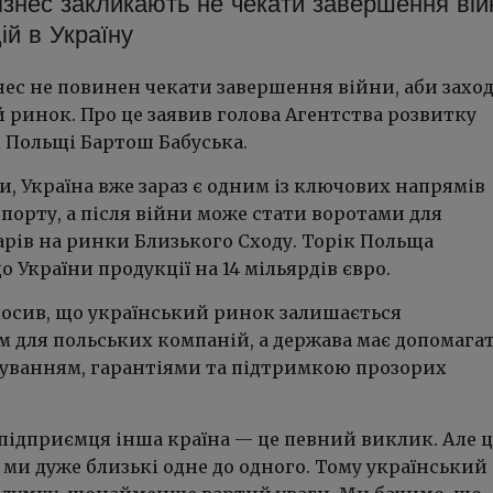
ізнес закликають не чекати завершення вій
ій в Україну
нес не повинен чекати завершення війни, аби захо
 ринок. Про це заявив голова Агентства розвитку
 Польщі Бартош Бабуська.
и, Україна вже зараз є одним із ключових напрямів
порту, а після війни може стати воротами для
арів на ринки Близького Сходу. Торік Польща
о України продукції на 14 мільярдів євро.
лосив, що український ринок залишається
 для польських компаній, а держава має допомага
суванням, гарантіями та підтримкою прозорих
підприємця інша країна — це певний виклик. Але ц
, ми дуже близькі одне до одного. Тому український