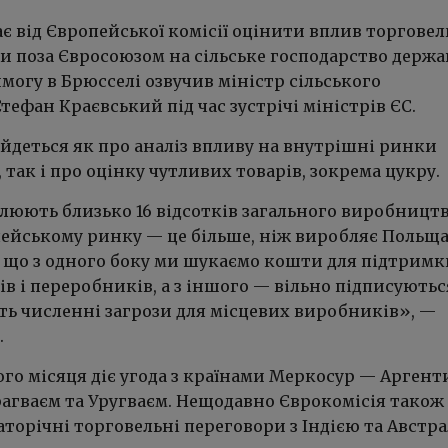
є від Європейської комісії оцінити вплив торгове
ми поза Євросоюзом на сільське господарство держа
имогу в Брюсселі озвучив міністр сільського
тефан Краєвський під час зустрічі міністрів ЄС.
 йдеться як про аналіз впливу на внутрішні ринки
 так і про оцінку чутливих товарів, зокрема цукру.
плюють близько 16 відсотків загального виробницт
пейському ринку — це більше, ніж виробляє Польща
, що з одного боку ми шукаємо кошти для підтримк
в і переробників, а з іншого — вільно підписуютьс
уть численні загрози для місцевих виробників», —
.
ого місяця діє угода з країнами Меркосур — Арген
рагваєм та Уругваєм. Нещодавно Єврокомісія також
торічні торговельні переговори з Індією та Австра