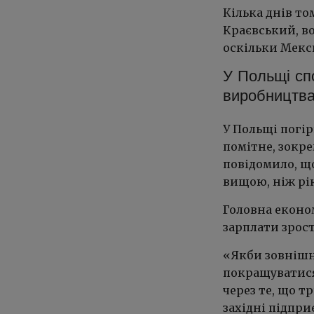
Кілька днів то
Краєвський, в
оскільки Мекси
У Польщі сп
виробництв
У Польщі погір
помітне, зокре
повідомило, що
вищою, ніж рік
Головна еконо
зарплати зрост
«Якби зовнішн
покращуватися,
через те, що т
західні підпри