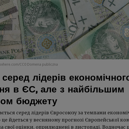
pxhere.com/CC0 Domena publiczna
серед лідерів економічног
ня в ЄС, але з найбільшим
том бюджету
ється серед лідерів Євросоюзу за темпами економі
 це йдеться у весняному прогнозі Європейської комі
а свої оцінки, оприлюднені в листопаді. Водночас 