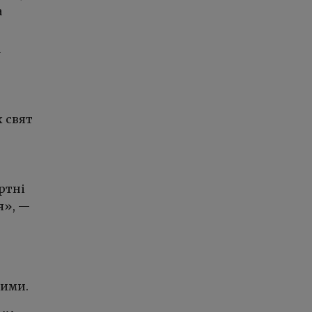
а
 свят
ртні
я», —
зими.