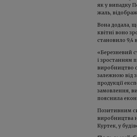
як у випадку П
жаль, відображ
Вона додала, 
квітні воно зро
становило 9,4 
«Березневий с
і зростанням п
виробництво с
залежною від 
продукції експ
замовлення, в
пояснила екон
Позитивним си
виробництва на
Куртек, у буді