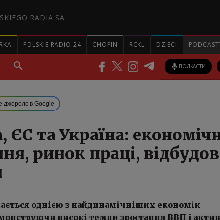
SKIEGO RADIA SA
RKA
POLSKIE RADIO 24
CHOPIN
RCKL
DZIECI
PODCAST
ПОДКАСТИ
е джерело в Google
 ЄС та Україна: економіч
ня, ринок праці, відбудов
и
ається однією з найдинамічніших економік
емонструючи високі темпи зростання ВВП і акти