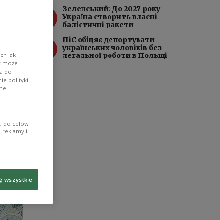
Зеленський: До 2027 року
3
Україна створить власні
і та
балістичні ракети
ПіC обіцяє депортувати
4
од на
українських чоловіків без
ch jak
легальної роботи в Польщі
ik może
ї
wa do
e polityki
ane
ia do celów
 reklamy i
ę wszystkie