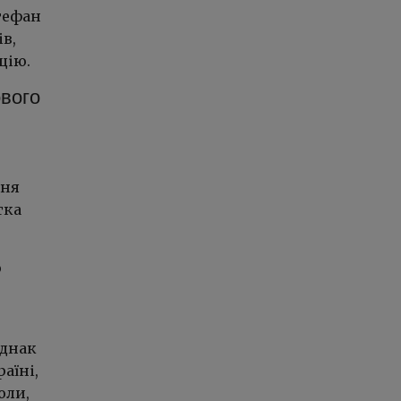
Стефан
в,
цію.
ового
ння
тка
о
Однак
аїні,
оли,