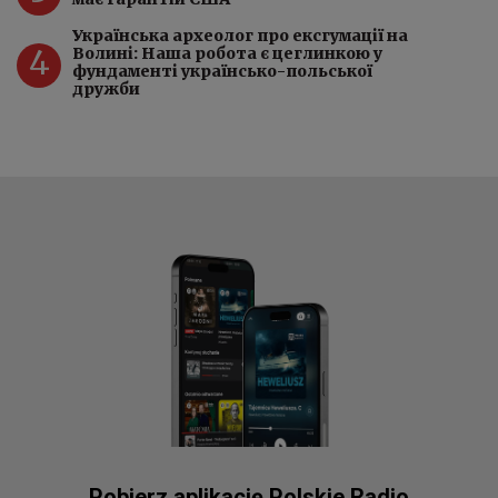
Українська археолог про ексгумації на
4
Волині: Наша робота є цеглинкою у
фундаменті українсько-польської
дружби
Pobierz aplikację Polskie Radio