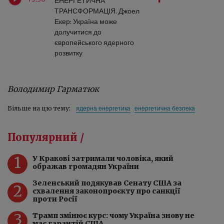
ЕНЕРГЕТИЧНА
ТРАНСФОРМАЦІЯ. Джоел
Екер: Україна може
долучитися до
європейського ядерного
розвитку
Володимир Гарматюк
ядерна енергетика
енергетична безпека
Більше на цю тему:
Популярний /
1
У Кракові затримали чоловіка, який
ображав громадян України
Зеленський подякував Сенату США за
2
схвалення законопроєкту про санкції
проти Росії
3
Трамп змінює курс: чому Україна знову не
має гарантій США