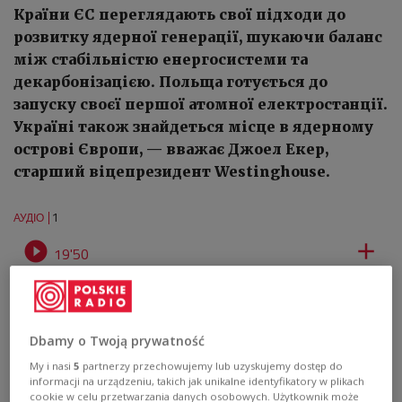
Країни ЄС переглядають свої підходи до
розвитку ядерної генерації, шукаючи баланс
між стабільністю енергосистеми та
декарбонізацією. Польща готується до
запуску своєї першої атомної електростанції.
Україні також знайдеться місце в ядерному
острові Європи, — вважає Джоел Екер,
старший віцепрезидент Westinghouse.
1
АУДІО


19'50
ЕНЕРГЕТИЧНА ТРАНСФОРМАЦІЯ. Джоел Екер: Україна може
долучитися до європейського ядерного розвитку
Dbamy o Twoją prywatność
My i nasi
5
partnerzy przechowujemy lub uzyskujemy dostęp do
informacji na urządzeniu, takich jak unikalne identyfikatory w plikach
cookie w celu przetwarzania danych osobowych. Użytkownik może