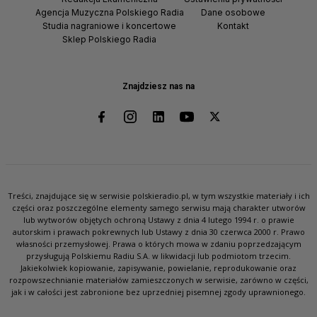
Agencja Muzyczna Polskiego Radia
Dane osobowe
Studia nagraniowe i koncertowe
Kontakt
Sklep Polskiego Radia
Znajdziesz nas na
Treści, znajdujące się w serwisie polskieradio.pl, w tym wszystkie materiały i ich
części oraz poszczególne elementy samego serwisu mają charakter utworów
lub wytworów objętych ochroną Ustawy z dnia 4 lutego 1994 r. o prawie
autorskim i prawach pokrewnych lub Ustawy z dnia 30 czerwca 2000 r. Prawo
własności przemysłowej. Prawa o których mowa w zdaniu poprzedzającym
przysługują Polskiemu Radiu S.A. w likwidacji lub podmiotom trzecim.
Jakiekolwiek kopiowanie, zapisywanie, powielanie, reprodukowanie oraz
rozpowszechnianie materiałów zamieszczonych w serwisie, zarówno w części,
jak i w całości jest zabronione bez uprzedniej pisemnej zgody uprawnionego.