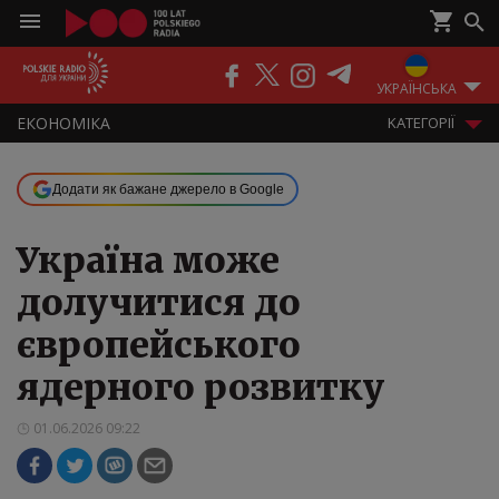
ПОДКАСТИ
РАДІО
ЕФІР
УКРАЇНСЬКА
ЕКОНОМІКА
KАТЕГОРІЇ
Додати як бажане джерело в Google
Україна може
долучитися до
європейського
ядерного розвитку
01.06.2026 09:22