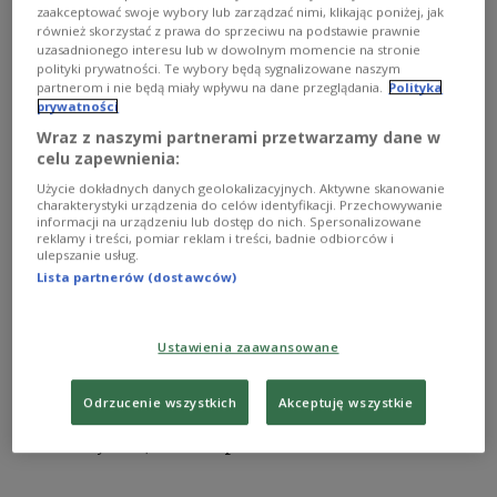
zaakceptować swoje wybory lub zarządzać nimi, klikając poniżej, jak
również skorzystać z prawa do sprzeciwu na podstawie prawnie
uzasadnionego interesu lub w dowolnym momencie na stronie
polityki prywatności. Te wybory będą sygnalizowane naszym
partnerom i nie będą miały wpływu na dane przeglądania.
Polityka
prywatności
Wraz z naszymi partnerami przetwarzamy dane w
celu zapewnienia:
Użycie dokładnych danych geolokalizacyjnych. Aktywne skanowanie
charakterystyki urządzenia do celów identyfikacji. Przechowywanie
Войцех Врохна, урядовий уповноважений зі стратегічної
informacji na urządzeniu lub dostęp do nich. Spersonalizowane
енергетичної інфраструктури, Войцех Якубік, експерт у справах
reklamy i treści, pomiar reklam i treści, badnie odbiorców i
енергетики, під час розмови в рамках Польського економічного
ulepszanie usług.
конгресу, Варшава, 28 травня, 2026 року.
USPR
Lista partnerów (dostawców)
Атомна енергетика знову повертається в центр
уваги Європи. Після років суперечок про
Ustawienia zaawansowane
необхідність нових реакторів дедалі більше
країн обговорюють її роль у забезпеченні
Odrzucenie wszystkich
Akceptuję wszystkie
стабільного електропостачання та переході до
низьковуглецевої енергетики.