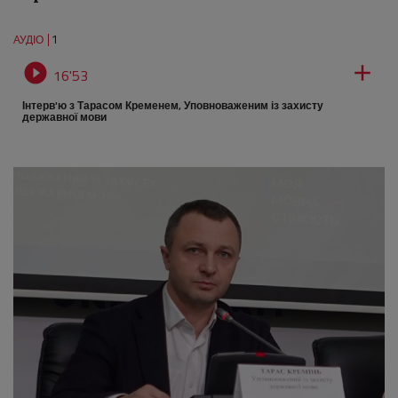
1
АУДІО


16'53
Інтерв'ю з Тарасом Кременем, Уповноваженим із захисту
державної мови