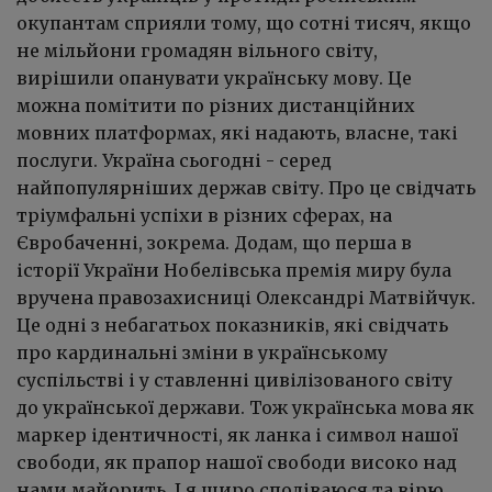
окупантам сприяли тому, що сотні тисяч, якщо
не мільйони громадян вільного світу,
вирішили опанувати українську мову. Це
можна помітити по різних дистанційних
мовних платформах, які надають, власне, такі
послуги. Україна сьогодні - серед
найпопулярніших держав світу. Про це свідчать
тріумфальні успіхи в різних сферах, на
Євробаченні, зокрема. Додам, що перша в
історії України Нобелівська премія миру була
вручена правозахисниці Олександрі Матвійчук.
Це одні з небагатьох показників, які свідчать
про кардинальні зміни в українському
суспільстві і у ставленні цивілізованого світу
до української держави. Тож українська мова як
маркер ідентичності, як ланка і символ нашої
свободи, як прапор нашої свободи високо над
нами майорить. І я щиро сподіваюся та вірю,