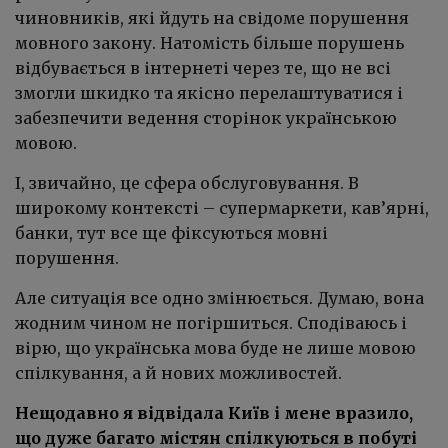
чиновників, які йдуть на свідоме порушення
мовного закону. Натомість більше порушень
відбувається в інтернеті через те, що не всі
змогли шкидко та якісно перелаштуватися і
забезпечити ведення сторінок українською
мовою.
І, звичайно, це сфера обслуговування. В
широкому контексті – супермаркети, кав’ярні,
банки, тут все ще фіксуються мовні
порушення.
Але ситуація все одно змінюється. Думаю, вона
жодним чином не погіршиться. Сподіваюсь і
вірю, що українська мова буде не лише мовою
спілкування, а й нових можливостей.
Нещодавно я відвідала Київ і мене вразило,
що дуже багато містян спілкуються в побуті