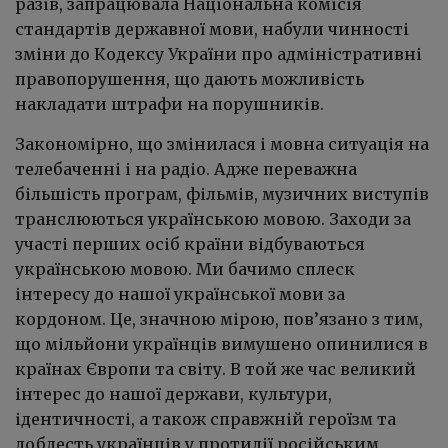
разів, запрацювала Національна комісія
стандартів державної мови, набули чинності
зміни до Кодексу України про адміністративні
правопорушення, що дають можливість
накладати штрафи на порушників.
Закономірно, що змінилася і мовна ситуація на
телебаченні і на радіо. Адже переважна
більшість програм, фільмів, музичних виступів
транслюються українською мовою. Заходи за
участі перших осіб країни відбуваються
українською мовою. Ми бачимо сплеск
інтересу до нашої української мови за
кордоном. Це, значною мірою, пов’язано з тим,
що мільйони українців вимушено опинилися в
країнах Європи та світу. В той же час великий
інтерес до нашої держави, культури,
ідентичності, а також справжній героїзм та
доблесть українців у протидії російським