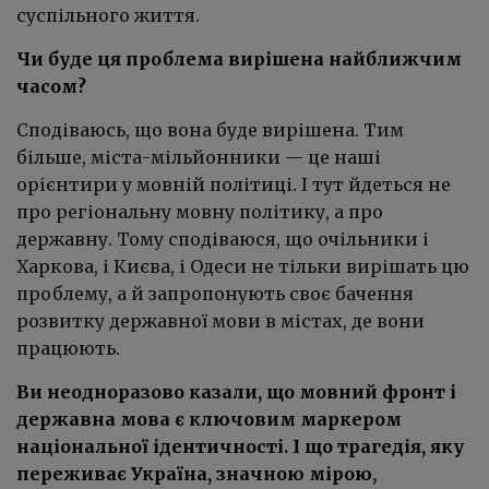
суспільного життя.
Чи буде ця проблема вирішена найближчим
часом?
Сподіваюсь, що вона буде вирішена. Тим
більше, міста-мільйонники — це наші
орієнтири у мовній політиці. І тут йдеться не
про регіональну мовну політику, а про
державну. Тому сподіваюся, що очільники і
Харкова, і Києва, і Одеси не тільки вирішать цю
проблему, а й запропонують своє бачення
розвитку державної мови в містах, де вони
працюють.
Ви неодноразово казали, що мовний фронт і
державна мова є ключовим маркером
національної ідентичності. І що трагедія, яку
переживає Україна, значною мірою,