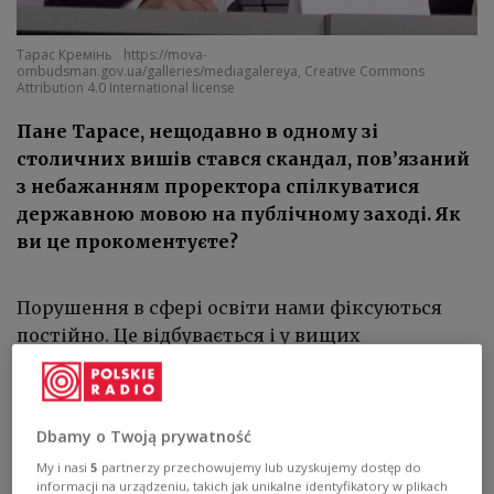
Тарас Кремінь
https://mova-
ombudsman.gov.ua/galleries/mediagalereya, Creative Commons
Attribution 4.0 International license
Пане Тарасе, нещодавно в одному зі
столичних вишів стався скандал, пов’язаний
з небажанням проректора спілкуватися
державною мовою на публічному заході. Як
ви це прокоментуєте?
Порушення в сфері освіти нами фіксуються
постійно. Це відбувається і у вищих
навчальних закладах, і у школах, і у дошкільних
установах. В умовах дистанційного навчання
представники цієї сфери нерідко дозволяють
Dbamy o Twoją prywatność
собі порушувати мовні права здобувачів освіти.
My i nasi
5
partnerzy przechowujemy lub uzyskujemy dostęp do
informacji na urządzeniu, takich jak unikalne identyfikatory w plikach
Зовсім нещодавно стало відомо про факти