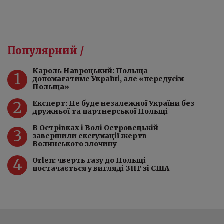
Популярний /
Кароль Навроцький: Польща
1
допомагатиме Україні, але «передусім —
Польща»
2
Експерт: Не буде незалежної України без
дружньої та партнерської Польщі
️В Острівках і Волі Островецькій
3
завершили ексгумації жертв
Волинського злочину
4
Orlen: чверть газу до Польщі
постачається у вигляді ЗПГ зі США