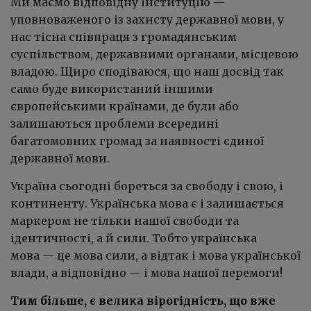
Ми маємо відповідну інституцію —
уповноваженого із захисту державної мови, у
нас тісна співпраця з громадянським
суспільством, державними органами, місцевою
владою. Щиро сподіваюся, що наш досвід так
само буде використаний іншими
європейськими країнами, де були або
залишаються проблеми всередині
багатомовних громад за наявності єдиної
державної мови.
Україна сьогодні бореться за свободу і свою, і
континенту. Українська мова є і залишається
маркером не тільки нашої свободи та
ідентичності, а й сили. Тобто українська
мова — це мова сили, а відтак і мова української
влади, а відповідно — і мова нашої перемоги!
Тим більше, є велика вірогідність, що вже