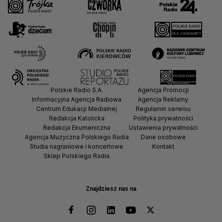
Polskie Radio S.A.
Agencja Promocji
Informacyjna Agencja Radiowa
Agencja Reklamy
Centrum Edukacji Medialnej
Regulamin serwisu
Redakcja Katolicka
Polityka prywatności
Redakcja Ekumeniczna
Ustawienia prywatności
Agencja Muzyczna Polskiego Radia
Dane osobowe
Studia nagraniowe i koncertowe
Kontakt
Sklep Polskiego Radia
Znajdziesz nas na