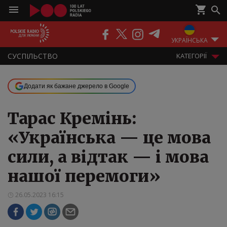
ПОДКАСТИ
РАДІО
ЕФІР
УКРАЇНСЬКА
СУСПІЛЬСТВО
KАТЕГОРІЇ
Додати як бажане джерело в Google
Тарас Кремінь:
«Українська — це мова
сили, а відтак — і мова
нашої перемоги»
26.05.2023 16:15