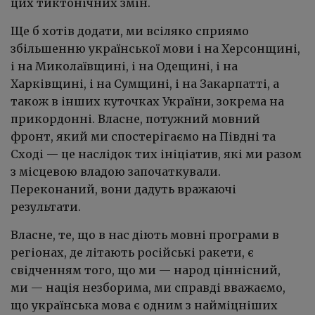
цих тиктонічних змін.
Ще б хотів додати, ми всіляко сприямо
збільшенню української мови і на Херсонщині,
і на Миколаївщині, і на Одещині, і на
Харківщині, і на Сумщині, і на Закарпатті, а
також в інших куточках України, зокрема на
прикордонні. Власне, потужний мовний
фронт, який ми спостерігаємо на Півдні та
Сході — це наслідок тих ініціатив, які ми разом
з місцевою владою започаткували.
Переконаний, вони дадуть вражаючі
результати.
Власне, те, що в нас діють мовні програми в
регіонах, де літають російські ракети, є
свідченням того, що ми — народ ціннісний,
ми — нація незборима, ми справді вважаємо,
що українська мова є одним з найміцніших