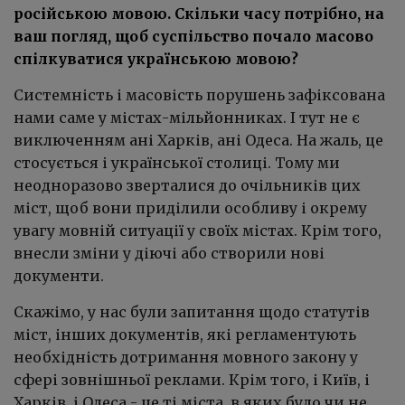
російською мовою. Скільки часу потрібно, на
ваш погляд, щоб суспільство почало масово
спілкуватися українською мовою?
Системність і масовість порушень зафіксована
нами саме у містах-мільйонниках. І тут не є
виключенням ані Харків, ані Одеса. На жаль, це
стосується і української столиці. Тому ми
неодноразово зверталися до очільників цих
міст, щоб вони приділили особливу і окрему
увагу мовній ситуації у своїх містах. Крім того,
внесли зміни у діючі або створили нові
документи.
Скажімо, у нас були запитання щодо статутів
міст, інших документів, які регламентують
необхідність дотримання мовного закону у
сфері зовнішньої реклами. Крім того, і Київ, і
Харків, і Одеса - це ті міста, в яких було чи не