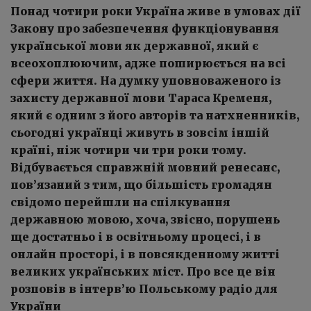
Понад чотири роки Україна живе в умовах дії
Закону про забезпечення функціонування
української мови як державної, який є
всеохоплюючим, адже поширюється на всі
сфери життя. На думку уповноваженого із
захисту державної мови Тараса Кременя,
який є одним з його авторів та натхненників,
сьогодні українці живуть в зовсім іншій
країні, ніж чотири чи три роки тому.
Відбувається справжній мовний ренесанс,
пов’язаний з тим, що більшість громадян
свідомо перейшли на спілкування
державною мовою, хоча, звісно, порушень
ще достатньо і в освітньому процесі, і в
онлайн просторі, і в повсякденному житті
великих українських міст. Про все це він
розповів в інтерв’ю Польському радіо для
України