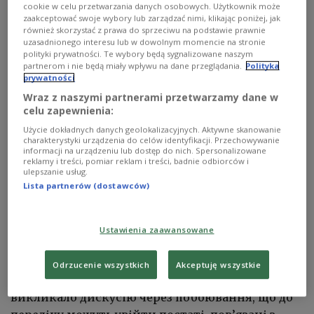
cookie w celu przetwarzania danych osobowych. Użytkownik może
zaakceptować swoje wybory lub zarządzać nimi, klikając poniżej, jak
również skorzystać z prawa do sprzeciwu na podstawie prawnie
uzasadnionego interesu lub w dowolnym momencie na stronie
polityki prywatności. Te wybory będą sygnalizowane naszym
partnerom i nie będą miały wpływu na dane przeglądania.
Polityka
prywatności
Wraz z naszymi partnerami przetwarzamy dane w
celu zapewnienia:
Użycie dokładnych danych geolokalizacyjnych. Aktywne skanowanie
charakterystyki urządzenia do celów identyfikacji. Przechowywanie
informacji na urządzeniu lub dostęp do nich. Spersonalizowane
reklamy i treści, pomiar reklam i treści, badnie odbiorców i
ulepszanie usług.
Lista partnerów (dostawców)
Ілюстративне фото.
shutterstock_mikrofon-1200 (1).jpg
В Україні ухвалено законопроєкт про
Ustawienia zaawansowane
створення Національного пантеону, де
планують вшанувати визначних діячів
Odrzucenie wszystkich
Akceptuję wszystkie
української історії. У Польщі це рішення
викликало дискусію через побоювання, що до