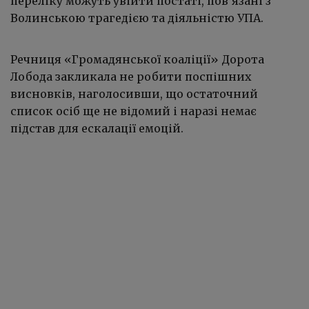
переліку можуть увійти постаті, пов’язані з
Волинською трагедією та діяльністю УПА.
Речниця
«
Громадянської коаліції
»
Дорота
Лобода закликала не робити поспішних
висновків, наголосивши, що остаточний
список осіб ще не відомий і наразі немає
підстав для ескалації емоцій.