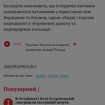
Експерти зазначають, що історичні питання
залишаються чутливими у відносинах між
Варшавою та Києвом, однак обидві сторони
зацікавлені у збереженні діалогу та
недопущенні ескалації.
20:50
Пантеон України та історичні
суперечки: реакції Польщі
IAR/PR3/PR24/В.Г.
україна
польща
історія
Більше на цю тему:
Популярний /
️В Острівках і Волі Островецькій
1
завершили ексгумації жертв