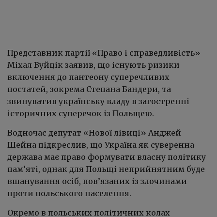
Представник партії «Право і справедливість»
Міхал Вуйцік заявив, що існують ризики
включення до пантеону суперечливих
постатей, зокрема Степана Бандери, та
звинуватив українську владу в загостренні
історичних суперечок із Польщею.
Водночас депутат «Нової лівиці» Анджей
Шейна підкреслив, що Україна як суверенна
держава має право формувати власну політику
пам’яті, однак для Польщі неприйнятним буде
вшанування осіб, пов’язаних із злочинами
проти польського населення.
Окремо в польських політичних колах