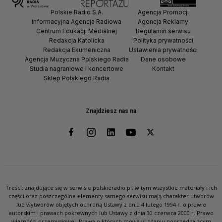
Polskie Radio S.A.
Agencja Promocji
Informacyjna Agencja Radiowa
Agencja Reklamy
Centrum Edukacji Medialnej
Regulamin serwisu
Redakcja Katolicka
Polityka prywatności
Redakcja Ekumeniczna
Ustawienia prywatności
Agencja Muzyczna Polskiego Radia
Dane osobowe
Studia nagraniowe i koncertowe
Kontakt
Sklep Polskiego Radia
Znajdziesz nas na
Treści, znajdujące się w serwisie polskieradio.pl, w tym wszystkie materiały i ich
części oraz poszczególne elementy samego serwisu mają charakter utworów
lub wytworów objętych ochroną Ustawy z dnia 4 lutego 1994 r. o prawie
autorskim i prawach pokrewnych lub Ustawy z dnia 30 czerwca 2000 r. Prawo
własności przemysłowej. Prawa o których mowa w zdaniu poprzedzającym