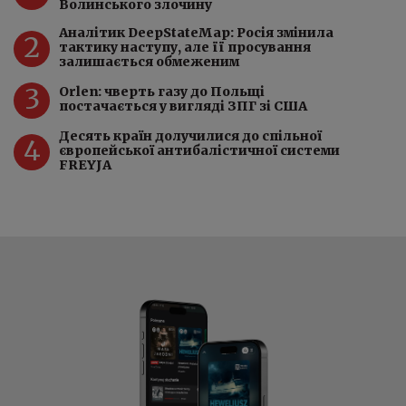
Волинського злочину
Аналітик DeepStateMap: Росія змінила
2
тактику наступу, але її просування
залишається обмеженим
3
Orlen: чверть газу до Польщі
постачається у вигляді ЗПГ зі США
Десять країн долучилися до спільної
4
європейської антибалістичної системи
FREYJA