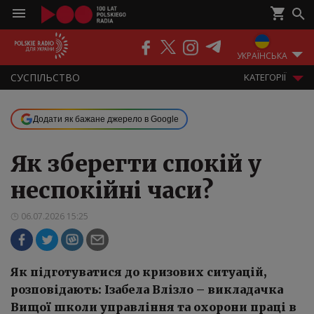
ПОДКАСТИ
РАДІО
ЕФІР
УКРАЇНСЬКА
СУСПІЛЬСТВО
KАТЕГОРІЇ
Додати як бажане джерело в Google
Як зберегти спокій у
неспокійні часи?
06.07.2026 15:25
Як підготуватися до кризових ситуацій,
розповідають: Ізабела Влізло – викладачка
Вищої школи управління та охорони праці в