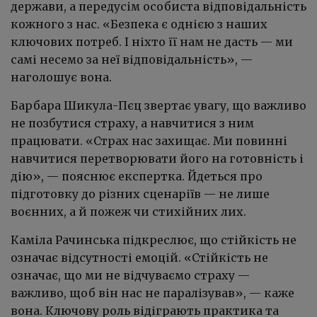
держави, а передусім особиста відповідальність
кожного з нас. «Безпека є однією з наших
ключових потреб. І ніхто її нам не дасть — ми
самі несемо за неї відповідальність», —
наголошує вона.
Барбара Шикула-Пєц звертає увагу, що важливо
не позбутися страху, а навчитися з ним
працювати. «Страх нас захищає. Ми повинні
навчитися перетворювати його на готовність і
дію», — пояснює експертка. Йдеться про
підготовку до різних сценаріїв — не лише
воєнних, а й пожеж чи стихійних лих.
Каміла Рачинська підкреслює, що стійкість не
означає відсутності емоцій. «Стійкість не
означає, що ми не відчуваємо страху —
важливо, щоб він нас не паралізував», — каже
вона. Ключову роль відіграють практика та