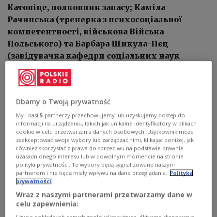
Катовіце, полковник запасу; Каміла
Рачинська (тренерка з психосоціальної
компетентності, військова Війська
Польського) та Барбара Шикула-Пєц
(завідувачка кафедри соціальних наук
кафедри захисту населення та цивільної
оборони Пожежної академії).
Dbamy o Twoją prywatność
1
АУДІО
My i nasi
5
partnerzy przechowujemy lub uzyskujemy dostęp do


16'51
informacji na urządzeniu, takich jak unikalne identyfikatory w plikach
cookie w celu przetwarzania danych osobowych. Użytkownik może
zaakceptować swoje wybory lub zarządzać nimi, klikając poniżej, jak
Ми - суспільство. Як зберегти спокій у неспокійні часи?
również skorzystać z prawa do sprzeciwu na podstawie prawnie
uzasadnionego interesu lub w dowolnym momencie na stronie
polityki prywatności. Te wybory będą sygnalizowane naszym
partnerom i nie będą miały wpływu na dane przeglądania.
Polityka
prywatności
Wraz z naszymi partnerami przetwarzamy dane w
celu zapewnienia:
Użycie dokładnych danych geolokalizacyjnych. Aktywne skanowanie