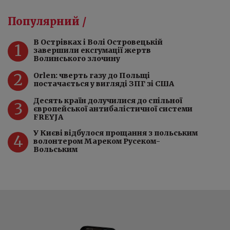
Популярний /
️В Острівках і Волі Островецькій
1
завершили ексгумації жертв
Волинського злочину
2
Orlen: чверть газу до Польщі
постачається у вигляді ЗПГ зі США
Десять країн долучилися до спільної
3
європейської антибалістичної системи
FREYJA
У Києві відбулося прощання з польським
4
волонтером Мареком Русеком-
Вольським