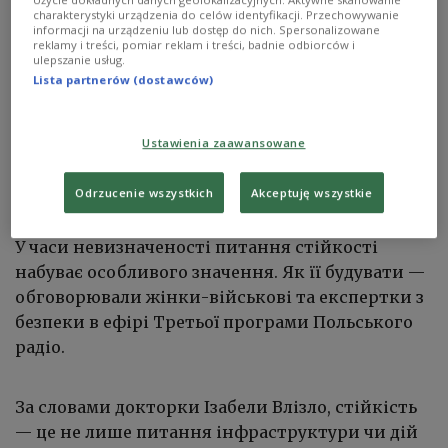
charakterystyki urządzenia do celów identyfikacji. Przechowywanie
informacji na urządzeniu lub dostęp do nich. Spersonalizowane
reklamy i treści, pomiar reklam i treści, badnie odbiorców i
ulepszanie usług.
Lista partnerów (dostawców)
Ustawienia zaawansowane
Odrzucenie wszystkich
Akceptuję wszystkie
Ілюстративне фото
Pxhere - domena publiczna
У часи невизначеності питання стійкості
набуває особливого значення. Як її будувати —
обговорювали жінки-військові та експертки з
безпеки в ефірі Третьої програми Польського
радіо.
За словами докторки Ізабели Влізло, стійкість
— це не лише питання інфраструктури чи дій