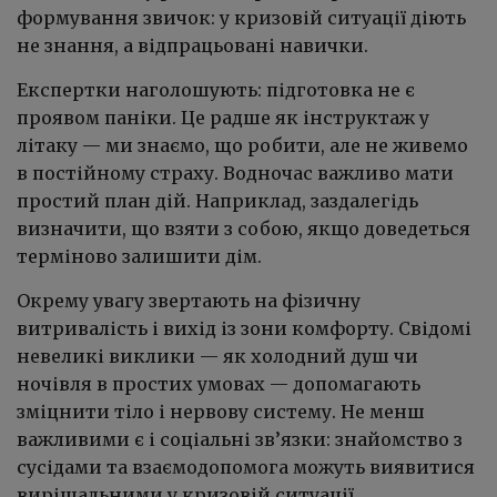
формування звичок: у кризовій ситуації діють
не знання, а відпрацьовані навички.
Експертки наголошують: підготовка не є
проявом паніки. Це радше як інструктаж у
літаку — ми знаємо, що робити, але не живемо
в постійному страху. Водночас важливо мати
простий план дій. Наприклад, заздалегідь
визначити, що взяти з собою, якщо доведеться
терміново залишити дім.
Окрему увагу звертають на фізичну
витривалість і вихід із зони комфорту. Свідомі
невеликі виклики — як холодний душ чи
ночівля в простих умовах — допомагають
зміцнити тіло і нервову систему. Не менш
важливими є і соціальні зв’язки: знайомство з
сусідами та взаємодопомога можуть виявитися
вирішальними у кризовій ситуації.