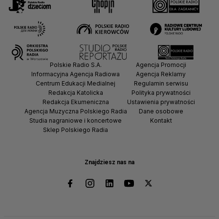
Polskie Radio S.A.
Agencja Promocji
Informacyjna Agencja Radiowa
Agencja Reklamy
Centrum Edukacji Medialnej
Regulamin serwisu
Redakcja Katolicka
Polityka prywatności
Redakcja Ekumeniczna
Ustawienia prywatności
Agencja Muzyczna Polskiego Radia
Dane osobowe
Studia nagraniowe i koncertowe
Kontakt
Sklep Polskiego Radia
Znajdziesz nas na