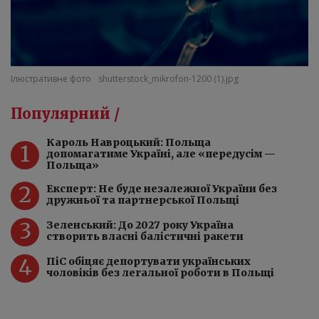
Ілюстративне фото
shutterstock_mikrofon-1200 (1).jpg
Популярний /
Кароль Навроцький: Польща
1
допомагатиме Україні, але «передусім —
Польща»
2
Експерт: Не буде незалежної України без
дружньої та партнерської Польщі
3
Зеленський: До 2027 року Україна
створить власні балістичні ракети
4
ПіC обіцяє депортувати українських
чоловіків без легальної роботи в Польщі