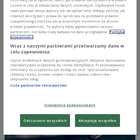
«На межі»: Українське товариство у Любліні
cookie w celu przetwarzania danych osobowych. Użytkownik może
zaakceptować swoje wybory lub zarządzać nimi, klikając poniżej, jak
вшанує пам’ять Симона Петлюри до 100
również skorzystać z prawa do sprzeciwu na podstawie prawnie
роковин вбивства отамана армії УНР.
uzasadnionego interesu lub w dowolnym momencie na stronie
polityki prywatności. Te wybory będą sygnalizowane naszym
«Сьогодення»: як грамотно розмежувати
partnerom i nie będą miały wpływu na dane przeglądania.
Polityka
робочий і приватний час?
prywatności
Wraz z naszymi partnerami przetwarzamy dane w
1
celu zapewnienia:
АУДІО
Użycie dokładnych danych geolokalizacyjnych. Aktywne skanowanie


28'20
charakterystyki urządzenia do celów identyfikacji. Przechowywanie
informacji na urządzeniu lub dostęp do nich. Spersonalizowane
reklamy i treści, pomiar reklam i treści, badnie odbiorców i
ПОЛЬСЬКА ВЕРСІЯ. У Любліні вшанують пам’ять Симона
Петлюри
ulepszanie usług.
Lista partnerów (dostawców)
Ustawienia zaawansowane
Odrzucenie wszystkich
Akceptuję wszystkie