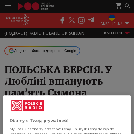
ПОДКАСТИ
РАДІО
ЕФІР
УКРАЇНСЬКА
(ПОДКАСТ) RADIO POLAND UKRAINIAN
KАТЕГОРІЇ
Додати як бажане джерело в Google
ПОЛЬСЬКА ВЕРСІЯ. У
Любліні вшанують
пам’ять Симона
Петлюри
23.05.2026 19:00
Dbamy o Twoją prywatność
My i nasi
5
partnerzy przechowujemy lub uzyskujemy dostęp do
informacji na urządzeniu, takich jak unikalne identyfikatory w plikach