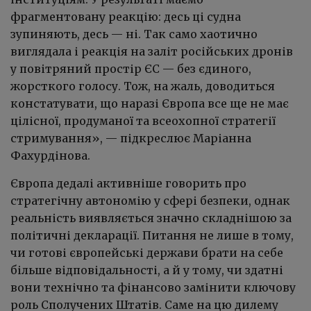
фрагментовану реакцію: десь ці судна
зупиняють, десь — ні. Так само хаотично
виглядала і реакція на заліт російських дронів
у повітряний простір ЄС — без єдиного,
жорсткого голосу. Тож, на жаль, доводиться
констатувати, що наразі Європа все ще не має
цілісної, продуманої та всеохопної стратегії
стримування», — підкреслює Маріанна
Фахурдінова.
Європа дедалі активніше говорить про
стратегічну автономію у сфері безпеки, однак
реальність виявляється значно складнішою за
політичні декларації. Питання не лише в тому,
чи готові європейські держави брати на себе
більше відповідальності, а й у тому, чи здатні
вони технічно та фінансово замінити ключову
роль Сполучених Штатів. Саме на цю дилему