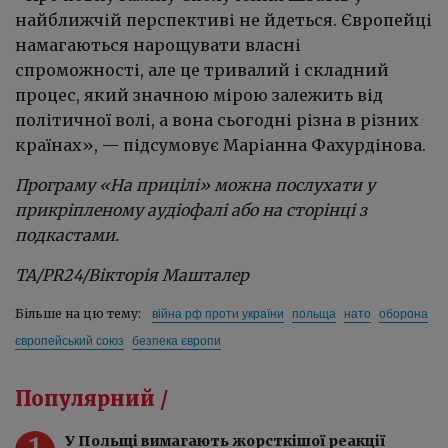
найближчій перспективі не йдеться. Європейці
намагаються нарощувати власні
спроможності, але це тривалий і складний
процес, який значною мірою залежить від
політичної волі, а вона сьогодні різна в різних
країнах», — підсумовує Маріанна Фахурдінова.
Програму «На прицілі» можна послухати у
прикріпленому аудіофалі або на сторінці з
подкастами.
ТА/
PR24/
Вікторія Машталер
війна рф проти україни
польща
нато
оборона
Більше на цю тему:
європейський союз
безпека європи
Популярний /
У Польщі вимагають жорсткішої реакції