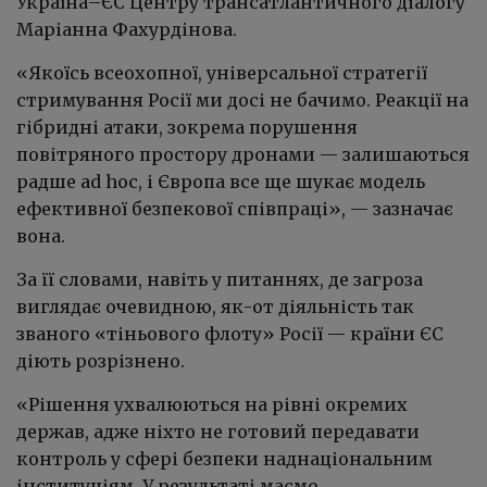
Україна–ЄС Центру трансатлантичного діалогу
Маріанна Фахурдінова.
«Якоїсь всеохопної, універсальної стратегії
стримування Росії ми досі не бачимо. Реакції на
гібридні атаки, зокрема порушення
повітряного простору дронами — залишаються
радше ad hoc, і Європа все ще шукає модель
ефективної безпекової співпраці», — зазначає
вона.
За її словами, навіть у питаннях, де загроза
виглядає очевидною, як-от діяльність так
званого «тіньового флоту» Росії — країни ЄС
діють розрізнено.
«Рішення ухвалюються на рівні окремих
держав, адже ніхто не готовий передавати
контроль у сфері безпеки наднаціональним
інституціям. У результаті маємо