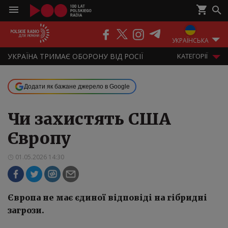
ПОДКАСТИ
РАДІО
ЕФІР
УКРАЇНСЬКА
УКРАЇНА ТРИМАЄ ОБОРОНУ ВІД РОСІЇ
KАТЕГОРІЇ
Додати як бажане джерело в Google
Чи захистять США
Європу
01.05.2026 14:30
Європа не має єдиної відповіді на гібридні
загрози.