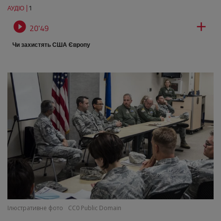
1
АУДІО


20'49
Чи захистять США Європу
Ілюстративне фото
CC0 Public Domain