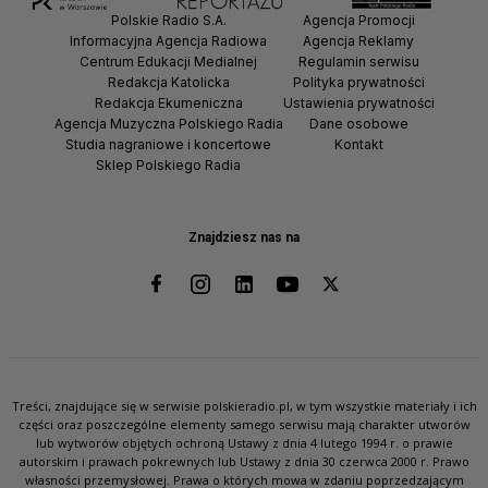
Polskie Radio S.A.
Agencja Promocji
Informacyjna Agencja Radiowa
Agencja Reklamy
Centrum Edukacji Medialnej
Regulamin serwisu
Redakcja Katolicka
Polityka prywatności
Redakcja Ekumeniczna
Ustawienia prywatności
Agencja Muzyczna Polskiego Radia
Dane osobowe
Studia nagraniowe i koncertowe
Kontakt
Sklep Polskiego Radia
Znajdziesz nas na
Treści, znajdujące się w serwisie polskieradio.pl, w tym wszystkie materiały i ich
części oraz poszczególne elementy samego serwisu mają charakter utworów
lub wytworów objętych ochroną Ustawy z dnia 4 lutego 1994 r. o prawie
autorskim i prawach pokrewnych lub Ustawy z dnia 30 czerwca 2000 r. Prawo
własności przemysłowej. Prawa o których mowa w zdaniu poprzedzającym