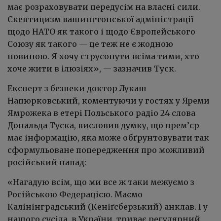
має розраховувати передусім на власні сили.
Скептицизм вашингтонської адміністрації
щодо НАТО як такого і щодо Європейського
Союзу як такого — це теж не є жодною
новиною. Я хочу струсонути всіма тими, хто
хоче жити в ілюзіях»,
— зазначив Туск
.
Експерт з безпеки доктор Лукаш
Напюрковський, коментуючи у гостях у Яреми
Ямрожека в етері Польського радіо 24 слова
Дональда Туска, висловив думку, що прем’єр
має інформацію, яка може обґрунтовувати так
сформульоване попередження про можливий
російський напад:
«Нагадую всім, що ми все ж таки межуємо з
Російською Федерацією. Маємо
Калінінградський (Кеніґсберзький) анклав. І у
нашого сусіда, в України, триває регулярний