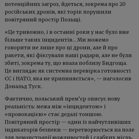
потенційних загроз, йдеться, зокрема про 20
російських дронів, які торік порушили
повітряний простір Польщі.
«Це тривожно, і в останні роки у нас було вже
більше таких інцидентів… Ми можемо
говорити не лише про ці дрони, але й про
ракети, які фіксували наші радари, але не були
збиті, зокрема ту, що впала поблизу Бидгоща.
Це виглядає як системна перевірка готовності
ЄС і НАТО, яка не припиняється», — наголосив
Дональд Туск.
Фактично, польський прем’єр описує нову
реальність: межа між «інцидентом» і
«провокацією» стає дедалі тоншою.
Повітряний простір — один із найчутливіших
індикаторів безпеки — перетворюється на поле
для демонстрації можливостей і слабких місць.