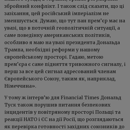
збройний конфлікт. І також слід сказати, що ці
зазіхання, цей російський імперіалізм не
зменшується. Думаю, що тут пан прем’єр має на
увазі, що в поточній геополітичній ситуації, а
саме поведінку американських політиків,
особливо я маю на увазі президента Дональда
Трампа, необхідні реформи у нашому
європейському просторі. Гадаю, метою
прем’єра є саме підняття тривожного сигналу, і
перш за все цей сигнал адресований членам
Європейського Союзу, таким як, наприклад,
Німеччина».
У тому ж інтерв’ю для Financial Times Дональд
Туск також порушив питання безпекових
інцидентів у повітряному просторі Польщі та
реакції НАТО і ЄС на дії Росії, що розглядаються
як перевірка готовності західних союзників до