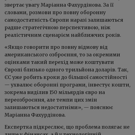
звертає увагу Маріанна Фахурдінова. За її
словами, розмови про повну оборонну
самодостатність Європи наразі залишаються
радше стратегічною перспективою, ніж
реалістичним сценарієм найближчих років.
«Якщо говорити про повну відмову від
американського озброєння, то за окремими
оцінками такий перехід може коштувати
Європі близько одного трильйона доларів. Так,
ЄС уже робить кроки до більшої самостійності
— ухвалює оборонні програми, інвестує кошти,
зокрема виділив 150 мільярдів євро на
переозброєння, але темпи цих змін
залишаються недостатніми», — пояснює
Маріанна Фахурдінова.
Експертка підкреслює, що проблема полягає не
лише у фінансах, а й у технологічній