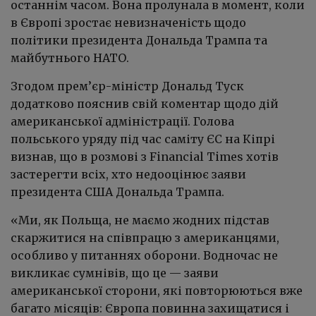
останнім часом. Вона пролунала в момент, коли
в Європі зростає невизначеність щодо
політики президента Дональда Трампа та
майбутнього НАТО.
Згодом прем’єр-міністр Дональд Туск
додатково пояснив свій коментар щодо дій
американської адміністрації. Голова
польського уряду під час саміту ЄС на Кіпрі
визнав, що в розмові з Financial Times хотів
застерегти всіх, хто недооцінює заяви
президента США Дональда Трампа.
«Ми, як Польща, не маємо жодних підстав
скаржитися на співпрацю з американцями,
особливо у питаннях оборони. Водночас не
викликає сумнівів, що це — заяви
американської сторони, які повторюються вже
багато місяців: Європа повинна захищатися і