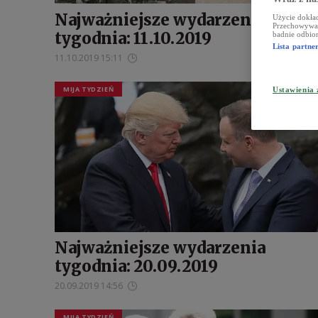
Najważniejsze wydarzenia
Użycie dokład
Przechowywani
tygodnia: 11.10.2019
badnie odbior
Lista partn
11.10.2019 15:11
MIJA TYDZIEŃ
Ustawienia
Najważniejsze wydarzenia
tygodnia: 20.09.2019
20.09.2019 14:56
MIJA TYDZIEŃ