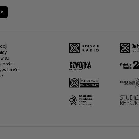
re
ocji
amy
rwisu
atności
ywatności
we