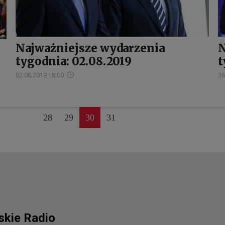
Najważniejsze wydarzenia
N
tygodnia: 02.08.2019
t
02.08.2019 18:00
26
28
29
30
31
skie Radio