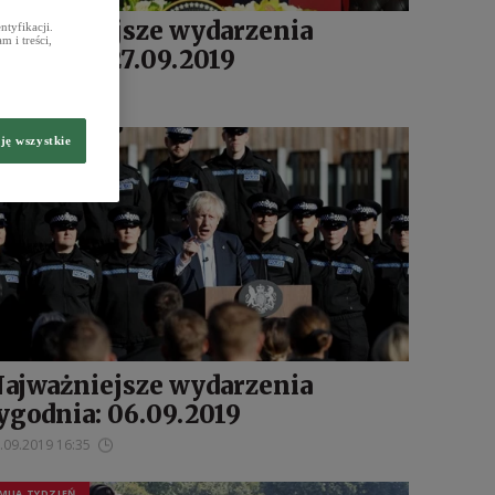
ajważniejsze wydarzenia
tyfikacji.
 i treści,
ygodnia: 27.09.2019
.09.2019 15:26
MIJA TYDZIEŃ
ję wszystkie
ajważniejsze wydarzenia
ygodnia: 06.09.2019
.09.2019 16:35
MIJA TYDZIEŃ