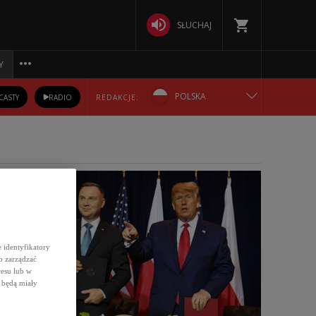
SŁUCHAJ
Y
POLSKA
CASTY
RADIO
REDAKCJE:
ENGLISH
БЕЛАРУСКАЯ
MIJA TYDZIEŃ
DEUTSCH
РУССКИЙ
 identyfikatory
b zarządzać
resu lub w
УКРАЇНСЬКА
 będą miały