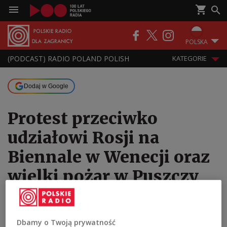
POLSKA
(PODCAST) RADIO POLAND POLISH
KATEGORIE
Dodaj w Google
Protest przeciwko
udziałowi Rosji na
Biennale w Wenecji oraz
wielki pożar w Puszczy
Solskiej
07.05.2026 17:30
Dbamy o Twoją prywatność