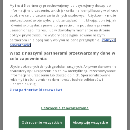
My i nasi
5
partnerzy przechowujemy lub uzyskujemy dostęp do
informacji na urządzeniu, takich jak unikalne identyfikatory w plikach
Po stanowczej reakcji Parlamentu
cookie w celu przetwarzania danych osobowych. Użytkownik może
zaakceptować swoje wybory lub zarządzać nimi, klikając poniżej, jak
Europejskiego, Komisji Europejskiej i 22
również skorzystać z prawa do sprzeciwu na podstawie prawnie
ministrów kultury Wspólnoty władze Biennale
uzasadnionego interesu lub w dowolnym momencie na stronie
polityki prywatności. Te wybory będą sygnalizowane naszym
w Wenecji zdecydowały, że rosyjska wystawa
partnerom i nie będą miały wpływu na dane przeglądania.
Polityka
będzie czynna do soboty 9 maja; Polska gościem
prywatności
honorowym Vilnius Space Day, poświęconemu
Wraz z naszymi partnerami przetwarzamy dane w
celu zapewnienia:
roli sektora kosmicznego w budowaniu
odporności i bezpieczeństwa Europy; walka z
Użycie dokładnych danych geolokalizacyjnych. Aktywne skanowanie
charakterystyki urządzenia do celów identyfikacji. Przechowywanie
wielkim pożarem w Puszczy Solskiej na
informacji na urządzeniu lub dostęp do nich. Spersonalizowane
reklamy i treści, pomiar reklam i treści, badnie odbiorców i
Lubelszczyźnie, w której wzięło udział kilkuset
ulepszanie usług.
strażaków z całej Polski; rusza festiwal filmów
Lista partnerów (dostawców)
dokumentalnych Millennium Docs Against
Gravity. Zapraszamy do słuchania!
Ustawienia zaawansowane
1
AUDIO
Odrzucenie wszystkich
Akceptuję wszystkie


28'26