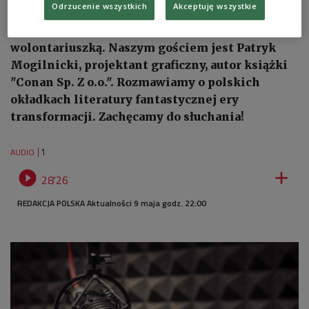
Odrzucenie wszystkich
Akceptuję wszystkie
tej wymagającej przeprawy. Rozmowa z Darią
Grzesiek, edukatorką przyrodniczą i
wolontariuszką. Naszym gościem jest Patryk
Mogilnicki, projektant graficzny, autor książki
"Conan Sp. Z o.o.". Rozmawiamy o polskich
okładkach literatury fantastycznej ery
transformacji. Zachęcamy do słuchania!
1
AUDIO


28'26
REDAKCJA POLSKA Aktualności 9 maja godz. 22:00