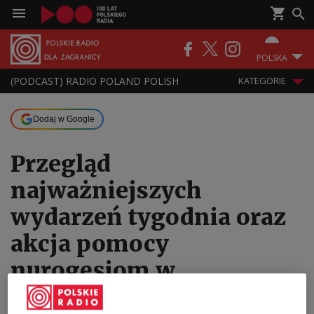
POLSKA
(PODCAST) RADIO POLAND POLISH
KATEGORIE
Dodaj w Google
Przegląd
najważniejszych
wydarzeń tygodnia oraz
akcja pomocy
nurogęsiom w
Warszawie