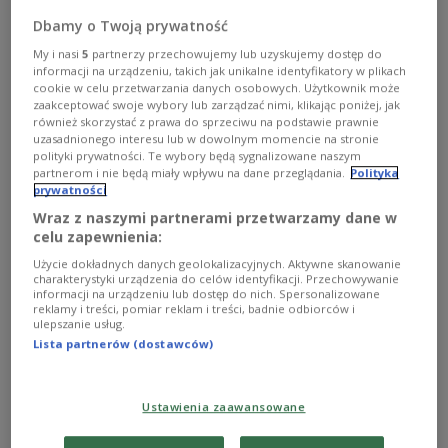
09.05.2026 22:00
Dbamy o Twoją prywatność
My i nasi
5
partnerzy przechowujemy lub uzyskujemy dostęp do
informacji na urządzeniu, takich jak unikalne identyfikatory w plikach
cookie w celu przetwarzania danych osobowych. Użytkownik może
Dziś w audycji: "Mija Tydzień" czyli przegląd
zaakceptować swoje wybory lub zarządzać nimi, klikając poniżej, jak
najważniejszych wydarzeń politycznych
również skorzystać z prawa do sprzeciwu na podstawie prawnie
uzasadnionego interesu lub w dowolnym momencie na stronie
tygodnia. Działalność Fundacji MEAKULTURA,
polityki prywatności. Te wybory będą sygnalizowane naszym
jednej z najważniejszych polskich organizacji
partnerom i nie będą miały wpływu na dane przeglądania.
Polityka
pozarządowych, która zrzesza ekspertów z
prywatności
sektora kultury muzycznej, dziennikarzy i
Wraz z naszymi partnerami przetwarzamy dane w
celu zapewnienia:
artystów. Podstawę działań fundacji
Użycie dokładnych danych geolokalizacyjnych. Aktywne skanowanie
MEAKULTURA tworzy triada
charakterystyki urządzenia do celów identyfikacji. Przechowywanie
Muzyka/Edukacja/Artyści. Rozmowa z Marleną
informacji na urządzeniu lub dostęp do nich. Spersonalizowane
reklamy i treści, pomiar reklam i treści, badnie odbiorców i
Wieczorek. W Warszawie trwa akcja pomocy
ulepszanie usług.
nurogęsiom, które co roku wędrują z Łazienek
Lista partnerów (dostawców)
Królewskich nad Wisłę, pokonując po drodze
ruchliwą ulicę. Wolontariusze, we współpracy z
Ustawienia zaawansowane
miejskimi służbami, asekurują samice z
młodymi, dbając o ich bezpieczeństwo podczas