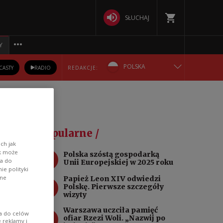
SŁUCHAJ
Y
POLSKA
CASTY
RADIO
REDAKCJE:
ENGLISH
БЕЛАРУСКАЯ
cy
Popularne /
DEUTSCH
ch jak
ik może
1
Polska szóstą gospodarką
wa do
Unii Europejskiej w 2025 roku
РУССКИЙ
e polityki
ane
Papież Leon XIV odwiedzi
2
Polskę. Pierwsze szczegóły
УКРАЇНСЬКА
wizyty
m
Warszawa uczciła pamięć
3
ia do celów
ofiar Rzezi Woli. „Nazwij po
 reklamy i