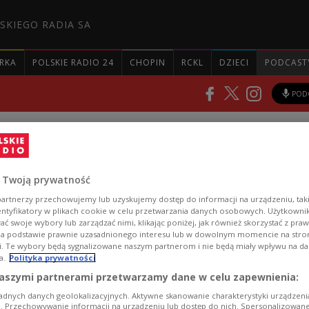
SKIEGO RADIA SA
RKA
POLSKIE RADIO 24
CHOPIN
RCKL
DZIECI
PODCAST
POD
 Twoją prywatność
żowa Mapa Ciszy oraz Pola
artnerzy przechowujemy lub uzyskujemy dostęp do informacji na urządzeniu, taki
istanie
entyfikatory w plikach cookie w celu przetwarzania danych osobowych. Użytkown
ć swoje wybory lub zarządzać nimi, klikając poniżej, jak również skorzystać z pra
na podstawie prawnie uzasadnionego interesu lub w dowolnym momencie na stroni
i. Te wybory będą sygnalizowane naszym partnerom i nie będą miały wpływu na d
a.
Polityka prywatności
owych relacjach z technologią i dźwiękami miasta” –
aszymi partnerami przetwarzamy dane w celu zapewnienia:
m Myśli Jana Pawła II; powstaje pełnometrażowy fil
tus, Romek i A’Tomek” na motywach kultowych
adnych danych geolokalizacyjnych. Aktywne skanowanie charakterystyki urządzen
ji. Przechowywanie informacji na urządzeniu lub dostęp do nich. Spersonalizowane