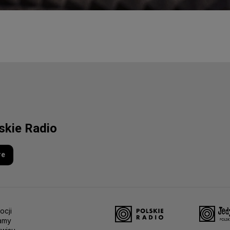
lskie Radio
re
ocji
amy