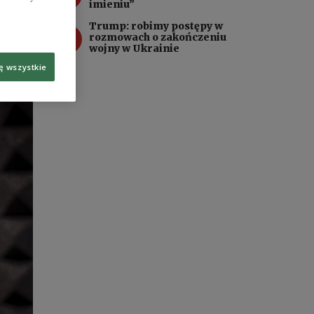
imieniu”
 i
Trump: robimy postępy w
4
rozmowach o zakończeniu
kraju
wojny w Ukrainie
ę wszystkie