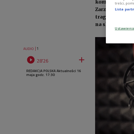
komiksów Papci
treści, pom
Zarządu Stowar
Lista par
tragicznej hist
na skutek repr
Ustawieni
1
AUDIO


28'26
REDAKCJA POLSKA Aktualności 16
maja godz. 17:30