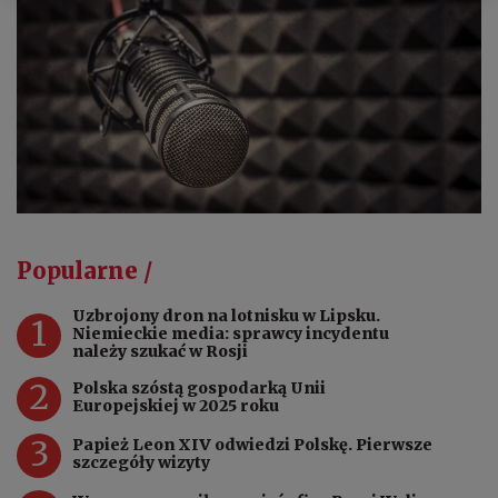
Popularne /
Uzbrojony dron na lotnisku w Lipsku.
1
Niemieckie media: sprawcy incydentu
należy szukać w Rosji
2
Polska szóstą gospodarką Unii
Europejskiej w 2025 roku
3
Papież Leon XIV odwiedzi Polskę. Pierwsze
szczegóły wizyty