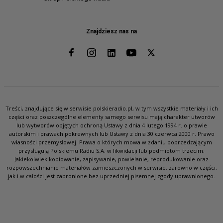
Znajdziesz nas na
Treści, znajdujące się w serwisie polskieradio.pl, w tym wszystkie materiały i ich
części oraz poszczególne elementy samego serwisu mają charakter utworów
lub wytworów objętych ochroną Ustawy z dnia 4 lutego 1994 r. o prawie
autorskim i prawach pokrewnych lub Ustawy z dnia 30 czerwca 2000 r. Prawo
własności przemysłowej. Prawa o których mowa w zdaniu poprzedzającym
przysługują Polskiemu Radiu S.A. w likwidacji lub podmiotom trzecim.
Jakiekolwiek kopiowanie, zapisywanie, powielanie, reprodukowanie oraz
rozpowszechnianie materiałów zamieszczonych w serwisie, zarówno w części,
jak i w całości jest zabronione bez uprzedniej pisemnej zgody uprawnionego.
SŁUCHAJ