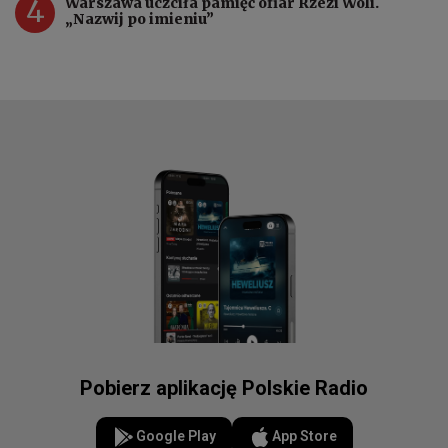
4
Warszawa uczciła pamięć ofiar Rzezi Woli.
„Nazwij po imieniu”
Pobierz aplikację Polskie Radio
Google Play
App Store