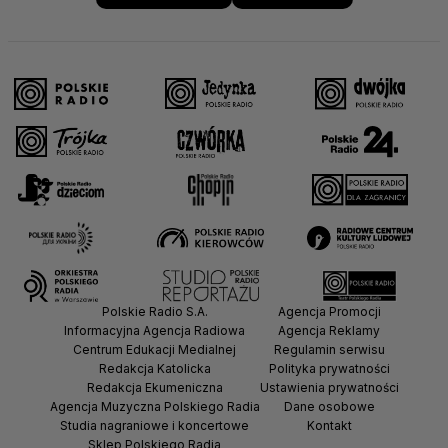
Polskie Radio S.A.
Agencja Promocji
Informacyjna Agencja Radiowa
Agencja Reklamy
Centrum Edukacji Medialnej
Regulamin serwisu
Redakcja Katolicka
Polityka prywatności
Redakcja Ekumeniczna
Ustawienia prywatności
Agencja Muzyczna Polskiego Radia
Dane osobowe
Studia nagraniowe i koncertowe
Kontakt
Sklep Polskiego Radia