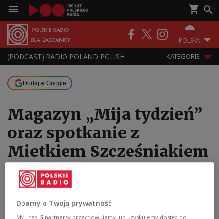
POLSKA
(PODCAST) RADIO POLAND POLISH
KATEGORIE
Dodaj w Google
Magazyn „Mija tydzień”
oraz spotkanie z
Mietkiem Szcześniakiem
16.05.2026 22:00
Dbamy o Twoją prywatność
Przegląd najważniejszych politycznych
My i nasi
5
partnerzy przechowujemy lub uzyskujemy dostęp do