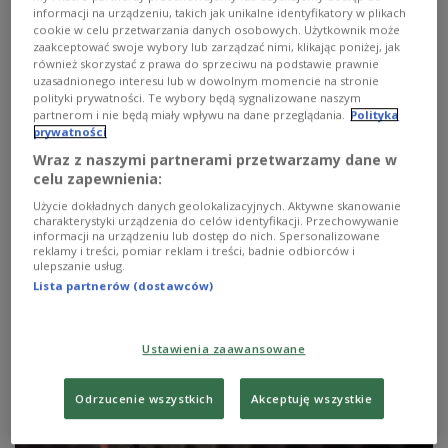
wydarzeń tygodnia przygotowany przez
informacji na urządzeniu, takich jak unikalne identyfikatory w plikach
Katarzynę Semaan; konkurs Ministerstwa Spraw
cookie w celu przetwarzania danych osobowych. Użytkownik może
zaakceptować swoje wybory lub zarządzać nimi, klikając poniżej, jak
Zagranicznych „Wsparcie organizacji
również skorzystać z prawa do sprzeciwu na podstawie prawnie
działających na rzecz Polaków w kryzysie na
uzasadnionego interesu lub w dowolnym momencie na stronie
polityki prywatności. Te wybory będą sygnalizowane naszym
świecie”; Mietek Szcześniak - piosenkarz,
partnerom i nie będą miały wpływu na dane przeglądania.
Polityka
wokalista i autor tekstów o swojej najnowszej
prywatności
płycie; Bożena Krasoń, organizatorka konkursów
Wraz z naszymi partnerami przetwarzamy dane w
Osobowość Roku Polonii Świata i Młody Lider
celu zapewnienia:
Polonii Świata o tegorocznej edycji. Zapraszamy
Użycie dokładnych danych geolokalizacyjnych. Aktywne skanowanie
charakterystyki urządzenia do celów identyfikacji. Przechowywanie
do słuchania!
informacji na urządzeniu lub dostęp do nich. Spersonalizowane
reklamy i treści, pomiar reklam i treści, badnie odbiorców i
ulepszanie usług.
1
AUDIO
Lista partnerów (dostawców)


28'26
Ustawienia zaawansowane
REDAKCJA POLSKA Aktualności 16 maja godz. 22:00
Odrzucenie wszystkich
Akceptuję wszystkie