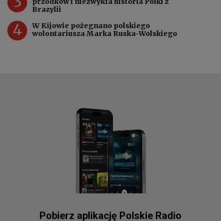
3
przodków i niezwykła historia Polki z
Brazylii
4
W Kijowie pożegnano polskiego
wolontariusza Marka Ruska-Wolskiego
Pobierz aplikację Polskie Radio