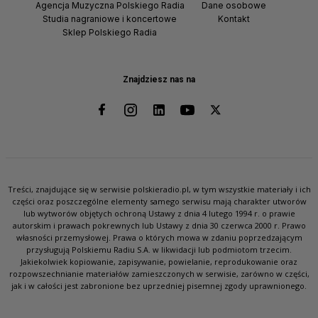
Agencja Muzyczna Polskiego Radia
Dane osobowe
Studia nagraniowe i koncertowe
Kontakt
Sklep Polskiego Radia
Znajdziesz nas na
Treści, znajdujące się w serwisie polskieradio.pl, w tym wszystkie materiały i ich
części oraz poszczególne elementy samego serwisu mają charakter utworów
lub wytworów objętych ochroną Ustawy z dnia 4 lutego 1994 r. o prawie
autorskim i prawach pokrewnych lub Ustawy z dnia 30 czerwca 2000 r. Prawo
własności przemysłowej. Prawa o których mowa w zdaniu poprzedzającym
przysługują Polskiemu Radiu S.A. w likwidacji lub podmiotom trzecim.
Jakiekolwiek kopiowanie, zapisywanie, powielanie, reprodukowanie oraz
rozpowszechnianie materiałów zamieszczonych w serwisie, zarówno w części,
jak i w całości jest zabronione bez uprzedniej pisemnej zgody uprawnionego.