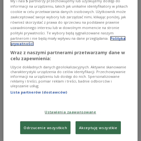
kontrowersjach wokół decyzji prezydenta
My i nasi
5
partnerzy przechowujemy lub uzyskujemy dostęp do
informacji na urządzeniu, takich jak unikalne identyfikatory w plikach
Ukrainy Wołodymyra Zełenskiego o nadaniu
cookie w celu przetwarzania danych osobowych. Użytkownik może
jednej z jednostek wojskowych honorowej
zaakceptować swoje wybory lub zarządzać nimi, klikając poniżej, jak
również skorzystać z prawa do sprzeciwu na podstawie prawnie
nazwy „Bohaterów UPA”. Sprawdzimy także, jak
uzasadnionego interesu lub w dowolnym momencie na stronie
po ostatnich rosyjskich atakach na Kijów
polityki prywatności. Te wybory będą sygnalizowane naszym
partnerom i nie będą miały wpływu na dane przeglądania.
Polityka
funkcjonuje ważne miejsce spotkań jakim jest
prywatności
Language Bridge. W części historycznej
Wraz z naszymi partnerami przetwarzamy dane w
opowiemy o inicjatywie Ostoja Pamięci, która
celu zapewnienia:
dokumentuje polskie groby i miejsca pochówku
Użycie dokładnych danych geolokalizacyjnych. Aktywne skanowanie
ofiar II wojny światowej na terenie Niemiec.
charakterystyki urządzenia do celów identyfikacji. Przechowywanie
informacji na urządzeniu lub dostęp do nich. Spersonalizowane
Zachęcam do słuchania!
reklamy i treści, pomiar reklam i treści, badnie odbiorców i
ulepszanie usług.
Lista partnerów (dostawców)
1
AUDIO


28'26
Ustawienia zaawansowane
REDAKCJA POLSKA Aktualności 7 czerwca godz. 17:30
Odrzucenie wszystkich
Akceptuję wszystkie