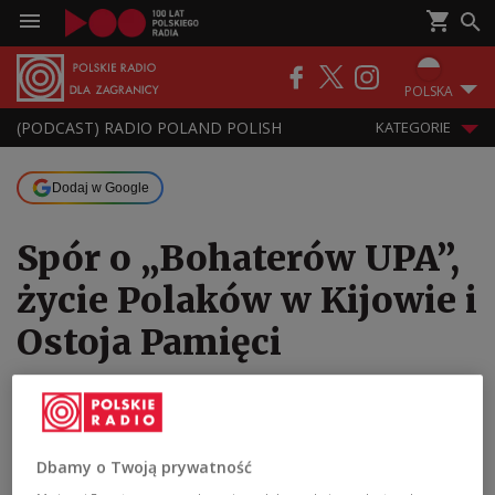
POLSKA
(PODCAST) RADIO POLAND POLISH
KATEGORIE
Dodaj w Google
Spór o „Bohaterów UPA”,
życie Polaków w Kijowie i
Ostoja Pamięci
07.06.2026 17:30
Dbamy o Twoją prywatność
Dziś w programie porozmawiamy o