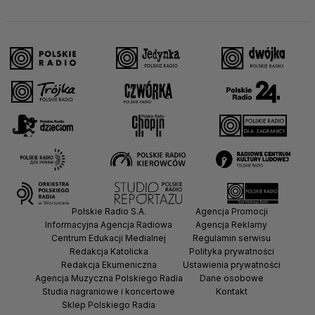
Polskie Radio S.A.
Agencja Promocji
Informacyjna Agencja Radiowa
Agencja Reklamy
Centrum Edukacji Medialnej
Regulamin serwisu
Redakcja Katolicka
Polityka prywatności
Redakcja Ekumeniczna
Ustawienia prywatności
Agencja Muzyczna Polskiego Radia
Dane osobowe
Studia nagraniowe i koncertowe
Kontakt
Sklep Polskiego Radia