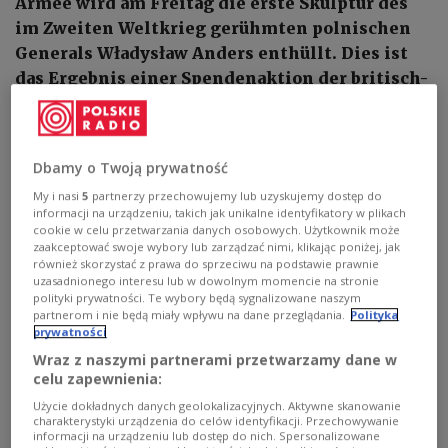
Armee wird am Freitag die erste Skulptur des
im Zweiten Weltkrieg gerühmten polnischen
Generals Władysław Anders enthüllt. Dies ist
das Ergebnis einer Spendenaktion der britisch-
polnischen Gemeinde, die vom Internetportal
„British Poles“ initiiert wurde.
Dbamy o Twoją prywatność
My i nasi
5
partnerzy przechowujemy lub uzyskujemy dostęp do
informacji na urządzeniu, takich jak unikalne identyfikatory w plikach
cookie w celu przetwarzania danych osobowych. Użytkownik może
zaakceptować swoje wybory lub zarządzać nimi, klikając poniżej, jak
również skorzystać z prawa do sprzeciwu na podstawie prawnie
uzasadnionego interesu lub w dowolnym momencie na stronie
polityki prywatności. Te wybory będą sygnalizowane naszym
partnerom i nie będą miały wpływu na dane przeglądania.
Polityka
prywatności
Wraz z naszymi partnerami przetwarzamy dane w
celu zapewnienia:
Użycie dokładnych danych geolokalizacyjnych. Aktywne skanowanie
Das Denkmal für General Władysław Anders wird am 25. Juni im National
charakterystyki urządzenia do celów identyfikacji. Przechowywanie
Army Museum in London enthüllt.
britishpoles.uk
informacji na urządzeniu lub dostęp do nich. Spersonalizowane