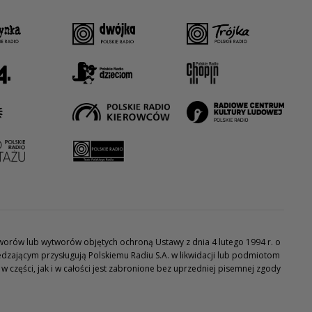
utworów lub wytworów objętych ochroną Ustawy z dnia 4 lutego 1994 r. o
dzającym przysługują Polskiemu Radiu S.A. w likwidacji lub podmiotom
części, jak i w całości jest zabronione bez uprzedniej pisemnej zgody