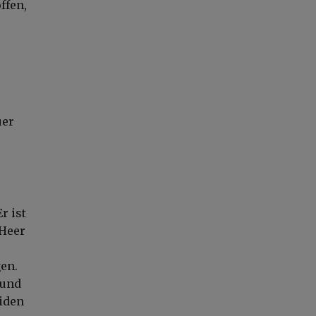
ffen,
uer
r ist
 Heer
gen.
 und
iden