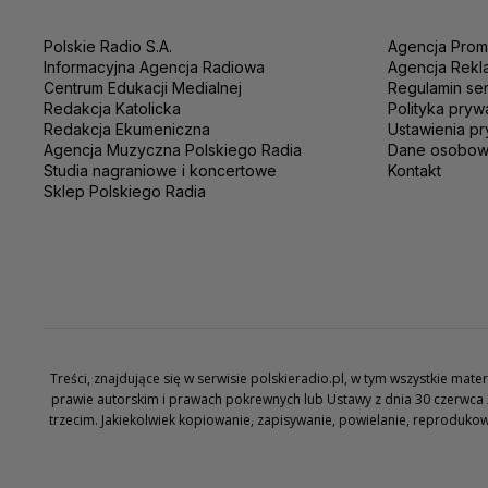
Polskie Radio S.A.
Agencja Prom
Informacyjna Agencja Radiowa
Agencja Rekl
Centrum Edukacji Medialnej
Regulamin se
Redakcja Katolicka
Polityka pryw
Redakcja Ekumeniczna
Ustawienia pr
Agencja Muzyczna Polskiego Radia
Dane osobo
Studia nagraniowe i koncertowe
Kontakt
Sklep Polskiego Radia
Treści, znajdujące się w serwisie polskieradio.pl, w tym wszystkie ma
prawie autorskim i prawach pokrewnych lub Ustawy z dnia 30 czerwca 
trzecim. Jakiekolwiek kopiowanie, zapisywanie, powielanie, reproduko