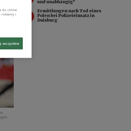
und unabhängig“
ia do celów
Ermittlungen nach Tod eines
4
 reklamy i
Polen bei Polizeieinsatz in
Duisburg
ę wszystkie
im
ngen.