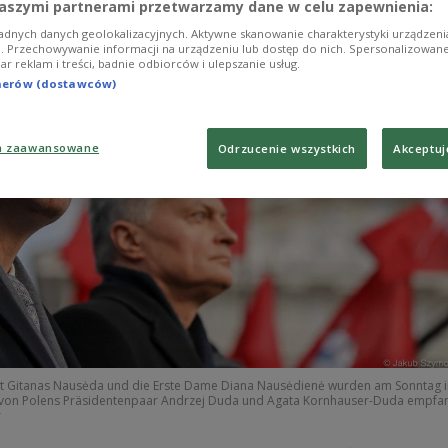
aszymi partnerami przetwarzamy dane w celu zapewnienia:
adnych danych geolokalizacyjnych. Aktywne skanowanie charakterystyki urządzen
ji. Przechowywanie informacji na urządzeniu lub dostęp do nich. Spersonalizowane
iar reklam i treści, badnie odbiorców i ulepszanie usług.
tnerów (dostawców)
a zaawansowane
Odrzucenie wszystkich
Akceptuj
ent Gitanas Nausėda und die Erste Dame Diana Nausėdienė wurden am Sonntag 
 von Polens Präsidentenpaar Andrzej Duda und Agata Kornhauser-Duda empfa
r