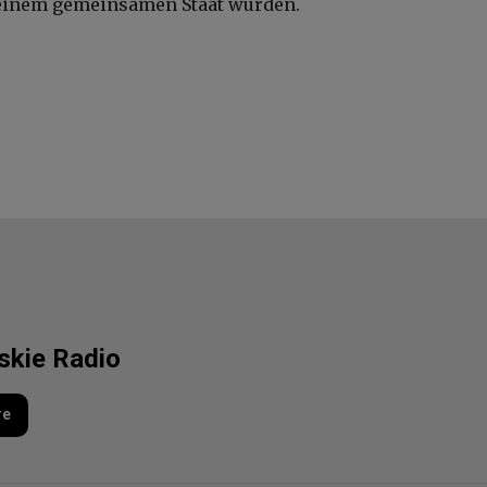
 einem gemeinsamen Staat wurden.
lskie Radio
re