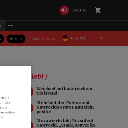
SŁUCHAJ
Y
DEUTSCH
S
RADIO
REDAKTIONEN:
ENGLISH
POLSKA
Beliebt /
РУССКИЙ
1
Weichsel auf historischem
Tiefstand
БЕЛАРУСКАЯ
ch jak
Mehrheit der Polen sieht
ik może
2
Nawrockis erstes Amtsjahr
wa do
УКРАЇНСЬКА
positiv
e polityki
uda
ane
Morawiecki lobt Präsident
3
Nawrocki. „Stark, souverän