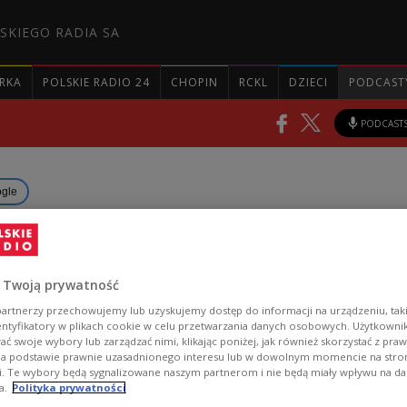
SKIEGO RADIA SA
RKA
POLSKIE RADIO 24
CHOPIN
RCKL
DZIECI
PODCAST
PODCAST
ogle
chkeiten zum 500. Jahrestag
gmunt-Glocke"
 Twoją prywatność
artnerzy przechowujemy lub uzyskujemy dostęp do informacji na urządzeniu, taki
entyfikatory w plikach cookie w celu przetwarzania danych osobowych. Użytkown
ć swoje wybory lub zarządzać nimi, klikając poniżej, jak również skorzystać z pra
dent Gitanas Nausėda war am Sonntag in Krakau
na podstawie prawnie uzasadnionego interesu lub w dowolnym momencie na stroni
 um mit seinem polnischen Amtskollegen Andrzej D
i. Te wybory będą sygnalizowane naszym partnerom i nie będą miały wpływu na d
n bilateralen Themen zu besprechen.
a.
Polityka prywatności