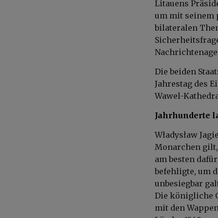
Litauens Präsid
um mit seinem 
bilateralen Th
Sicherheitsfrag
Nachrichtenage
Die beiden Staa
Jahrestag des E
Wawel-Kathedra
Jahrhunderte 
Władysław Jagie
Monarchen gilt,
am besten dafür
befehligte, um 
unbesiegbar galt
Die königliche
mit den Wappen 