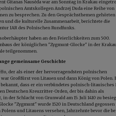
ent Gitanas Nausėda war am Sonntag in Krakau eingetro
polnischen Amtskollegen Andrzej Duda eine Reihe von
emen zu besprechen. Zu den Gesprächsthemen gehörten
en und die kulturelle Zusammenarbeit, berichtete die
ntur IAR des Polnischen Rundfunks.
tsoberhäupter haben an den Feierlichkeiten zum 500.
inbaus der königlichen "Zygmunt-Glocke" in der Kraka
le teilgenommen.
lange gemeinsame Geschichte
łło, der als einer der hervorragendsten polnischen
 war Großfürst von Litauen und dann König von Polen. E
 bekannt, dass er ein verbündetes polnisch-litauisches
den Deutschen Kreuzritter-Orden, der bis dahin als
, in der Schlacht von Grunwald am 15. Juli 1410 zu besie
 Glocke "Zygmunt" wurde 1520 in Deutschland gegossen
Polens und Litauens versehen, Jahrzehnte bevor die be