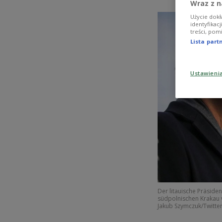
Wraz z n
Użycie dokł
identyfikac
treści, pom
Lista par
Ustawieni
Der litauische Präsid
südpolnischen Krakau
Jakub Szymczuk/Twitte