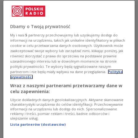
Gesundheitseinrichtungen in Afrika bauen und
erweitern.
Dbamy o Twoją prywatność
My i nasi
5
partnerzy przechowujemy lub uzyskujemy dostęp do
informacji na urządzeniu, takich jak unikalne identyfikatory w plikach
cookie w celu przetwarzania danych osobowych. Użytkownik może
zaakceptować swoje wybory lub zarządzać nimi, klikając poniżej, jak
również skorzystać z prawa do sprzeciwu na podstawie prawnie
uzasadnionego interesu lub w dowolnym momencie na stronie
polityki prywatności. Te wybory będą sygnalizowane naszym
partnerom i nie będą miały wpływu na dane przeglądania.
Polityka
prywatności
Wraz z naszymi partnerami przetwarzamy dane w
celu zapewnienia:
Użycie dokładnych danych geolokalizacyjnych. Aktywne skanowanie
zdjęcie ilustracyjne
shutterstock/ Valeriya Anufriyeva
charakterystyki urządzenia do celów identyfikacji. Przechowywanie
informacji na urządzeniu lub dostęp do nich. Spersonalizowane
Die Direktorin von Redemptoris Missio, Justyna
reklamy i treści, pomiar reklam i treści, badnie odbiorców i
ulepszanie usług.
Janiec-Palczewska, erklärte gegenüber der
Lista partnerów (dostawców)
polnischen Nachrichtenagentur PAP, dass die
Stiftung in der Vergangenheit bereits Erfahrungen