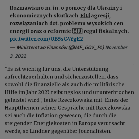
Rozmawiano m. in. o pomocy dla Ukrainy i
ekonomicznych skutkach 🇷🇺 agresji,
rozwiązaniach dot. problemu wysokich cen
energii oraz o reformie 🇪🇺 reguł fiskalnych.
pic.twitter.com/OB5sC4YgE2
— Ministerstwo Finansów (@MF_GOV_PL)
November
3, 2022
"Es ist wichtig für uns, die Unterstützung
aufrechtzuerhalten und sicherzustellen, dass
sowohl die finanzielle als auch die militärische
Hilfe im Jahr 2023 reibungslos und ununterbrochen
geleistet wird", teilte Rzeczkowska mit. Eines der
Hauptthemen seiner Gespräche mit Rzeczkowska
sei auch die Inflation gewesen, die durch die
steigenden Energiekosten in Europa verursacht
werde, so Lindner gegenüber Journalisten.