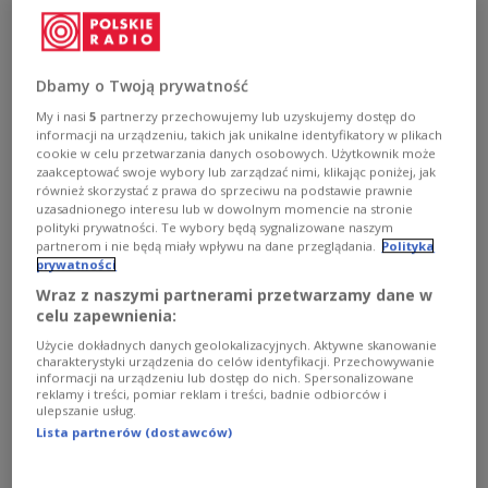
Wichtig sei die finanzielle und militärische
Hilfe für Kiew im Jahr 2023 "reibungslos und
ununterbrochen" aufrechtzuerhalten, so Polens
Dbamy o Twoją prywatność
Ministerin.
My i nasi
5
partnerzy przechowujemy lub uzyskujemy dostęp do
informacji na urządzeniu, takich jak unikalne identyfikatory w plikach
cookie w celu przetwarzania danych osobowych. Użytkownik może
zaakceptować swoje wybory lub zarządzać nimi, klikając poniżej, jak
również skorzystać z prawa do sprzeciwu na podstawie prawnie
uzasadnionego interesu lub w dowolnym momencie na stronie
polityki prywatności. Te wybory będą sygnalizowane naszym
partnerom i nie będą miały wpływu na dane przeglądania.
Polityka
prywatności
Wraz z naszymi partnerami przetwarzamy dane w
celu zapewnienia:
Użycie dokładnych danych geolokalizacyjnych. Aktywne skanowanie
charakterystyki urządzenia do celów identyfikacji. Przechowywanie
informacji na urządzeniu lub dostęp do nich. Spersonalizowane
reklamy i treści, pomiar reklam i treści, badnie odbiorców i
ulepszanie usług.
Lista partnerów (dostawców)
Christian Lindner und Magdalena Rzeczkowska
twitter