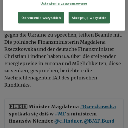
Ustawienia zaawansowane
Polens und Deutschlands Finanzminister haben
sich am Donnerstag in Warschau getroffen, um
Odrzucenie wszystkich
Akceptuję wszystkie
über Europas Unterstützung für die Ukraine und
den wirtschaftlichen Druck durch Russlands Krieg
gegen die Ukraine zu sprechen, teilten Beamte mit.
Die polnische Finanzministerin Magdalena
Rzeczkowska und der deutsche Finanzminister
Christian Lindner haben u.a. über die steigenden
Energiepreise in Europa und Möglichkeiten, diese
zu senken, gesprochen, berichtete die
Nachrichtenagentur IAR des polnischen
Rundfunks.
🇵🇱🇩🇪 Minister Magdalena
#Rzeczkowska
spotkała się dziś w
#MF
z ministrem
finansów Niemiec
@c_lindner
.
@BMF_Bund