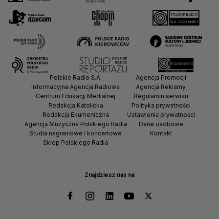
Polskie Radio S.A.
Agencja Promocji
Informacyjna Agencja Radiowa
Agencja Reklamy
Centrum Edukacji Medialnej
Regulamin serwisu
Redakcja Katolicka
Polityka prywatności
Redakcja Ekumeniczna
Ustawienia prywatności
Agencja Muzyczna Polskiego Radia
Dane osobowe
Studia nagraniowe i koncertowe
Kontakt
Sklep Polskiego Radia
Znajdziesz nas na