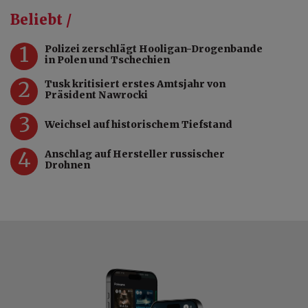
Beliebt /
1
Polizei zerschlägt Hooligan-Drogenbande
in Polen und Tschechien
2
Tusk kritisiert erstes Amtsjahr von
Präsident Nawrocki
3
Weichsel auf historischem Tiefstand
4
Anschlag auf Hersteller russischer
Drohnen