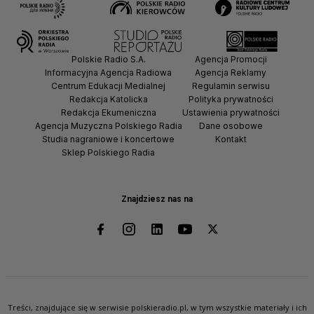
Polskie Radio S.A.
Agencja Promocji
Informacyjna Agencja Radiowa
Agencja Reklamy
Centrum Edukacji Medialnej
Regulamin serwisu
Redakcja Katolicka
Polityka prywatności
Redakcja Ekumeniczna
Ustawienia prywatności
Agencja Muzyczna Polskiego Radia
Dane osobowe
Studia nagraniowe i koncertowe
Kontakt
Sklep Polskiego Radia
Znajdziesz nas na
Treści, znajdujące się w serwisie polskieradio.pl, w tym wszystkie materiały i ich