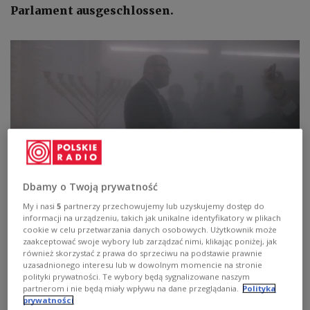
Parlament ausgeschlossen.
Dbamy o Twoją prywatność
My i nasi
5
partnerzy przechowujemy lub uzyskujemy dostęp do
Skandal w Sejmie. Kard. Ryś: jest mi wstyd, przepraszam całą społeczność
informacji na urządzeniu, takich jak unikalne identyfikatory w plikach
Żydów w Polsce
PAP/Marcin Obara
cookie w celu przetwarzania danych osobowych. Użytkownik może
zaakceptować swoje wybory lub zarządzać nimi, klikając poniżej, jak
Während einer polnisch-jüdischen Zeremonie im
również skorzystać z prawa do sprzeciwu na podstawie prawnie
uzasadnionego interesu lub w dowolnym momencie na stronie
Parlament benutzte er einen Feuerlöscher, um die
polityki prywatności. Te wybory będą sygnalizowane naszym
Chanukka-Kerzen zu löschen. Auf einem in den
partnerom i nie będą miały wpływu na dane przeglądania.
Polityka
sozialen Medien veröffentlichten Video ist zu
prywatności