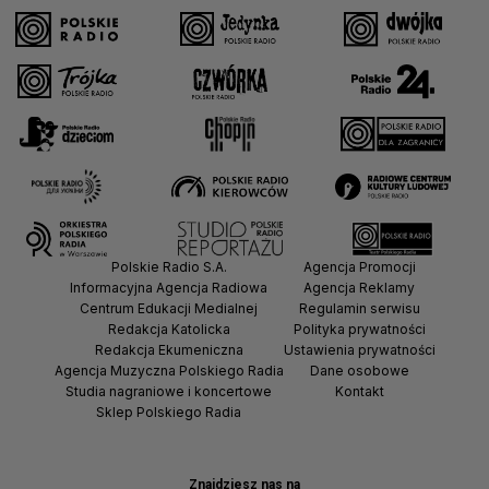
Polskie Radio S.A.
Agencja Promocji
Informacyjna Agencja Radiowa
Agencja Reklamy
Centrum Edukacji Medialnej
Regulamin serwisu
Redakcja Katolicka
Polityka prywatności
Redakcja Ekumeniczna
Ustawienia prywatności
Agencja Muzyczna Polskiego Radia
Dane osobowe
Studia nagraniowe i koncertowe
Kontakt
Sklep Polskiego Radia
Znajdziesz nas na