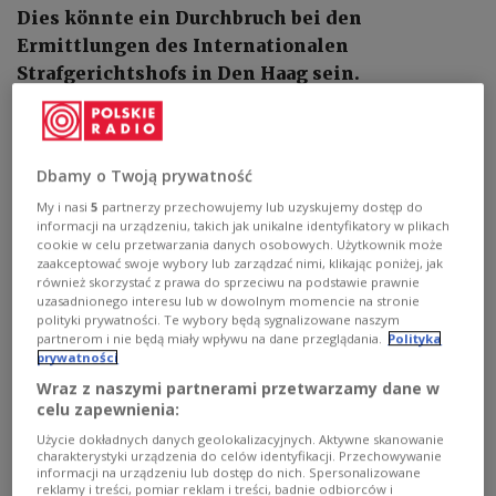
Dies könnte ein Durchbruch bei den
Ermittlungen des Internationalen
Strafgerichtshofs in Den Haag sein.
0
AUDIO
Dbamy o Twoją prywatność
Ein russischer Geheimdienstoberst und
My i nasi
5
partnerzy przechowujemy lub uzyskujemy dostęp do
informacji na urządzeniu, takich jak unikalne identyfikatory w plikach
ehemaliger Ausbilder der Wagner Gruppe ist in die
cookie w celu przetwarzania danych osobowych. Użytkownik może
Niederlande geflohen und bereit vor Gericht, über
zaakceptować swoje wybory lub zarządzać nimi, klikając poniżej, jak
russische Verbrechen in der Ukraine auszusagen.
również skorzystać z prawa do sprzeciwu na podstawie prawnie
uzasadnionego interesu lub w dowolnym momencie na stronie
Das russische Menschenrechtsportal Gulag.net hat
polityki prywatności. Te wybory będą sygnalizowane naszym
ein Foto der Zeugenaussage eines ehemaligen
partnerom i nie będą miały wpływu na dane przeglądania.
Polityka
prywatności
Sicherheitsoffiziers veröffentlicht, der nach
Wraz z naszymi partnerami przetwarzamy dane w
Amsterdam geflohen ist und in den Niederlanden
celu zapewnienia:
um politisches Asyl ersucht. Dem Dokument
Użycie dokładnych danych geolokalizacyjnych. Aktywne skanowanie
zufolge hat sich der ehemalige GRU-Offizier bereit
charakterystyki urządzenia do celów identyfikacji. Przechowywanie
informacji na urządzeniu lub dostęp do nich. Spersonalizowane
erklärt, vor dem Internationalen Strafgerichtshof
reklamy i treści, pomiar reklam i treści, badnie odbiorców i