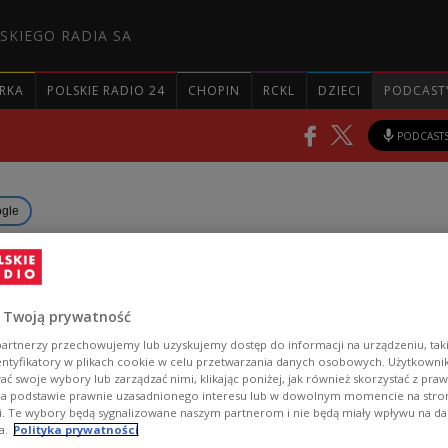
SKIEGO RADIA SA
RKA
POLSKIE RADIO 24
CHOPIN
RCKL
DZIECI
PODCAST
PODCAST
ogle
rhält 29 Abrams-Panzer aus
A
 Twoją prywatność
artnerzy przechowujemy lub uzyskujemy dostęp do informacji na urządzeniu, taki
entyfikatory w plikach cookie w celu przetwarzania danych osobowych. Użytkown
Armee hat die nächste Lieferung von 29 Abrams-
ć swoje wybory lub zarządzać nimi, klikając poniżej, jak również skorzystać z pra
na podstawie prawnie uzasadnionego interesu lub w dowolnym momencie na stroni
us den Vereinigten Staaten erhalten. Insgesamt h
i. Te wybory będą sygnalizowane naszym partnerom i nie będą miały wpływu na d
ngenen Jahr 116 dieser Maschinen bestellt.
a.
Polityka prywatności