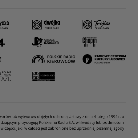
utworów lub wytworów objętych ochroną Ustawy z dnia 4 lutego 1994 r. o
dzającym przysługują Polskiemu Radiu S.A. w likwidacji lub podmiotom
części, jak i w całości jest zabronione bez uprzedniej pisemnej zgody