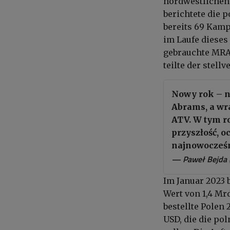
nordwestlichen 
berichtete die 
bereits 69 Kamp
im Laufe dieses
gebrauchte MRAP
teilte der stell
Nowy rok – n
Abrams, a wr
ATV. W tym r
przyszłość, 
najnowocześn
— Paweł Bejda
Im Januar 2023 
Wert von 1,4 Mrd
bestellte Polen
USD, die die po