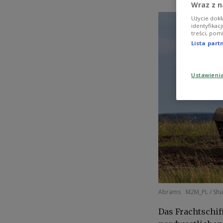
Wraz z n
Użycie dokł
identyfikac
treści, pom
Lista par
Ustawieni
Abrams
M2M_PL / Shu
Das Frachtschif