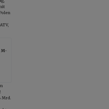
ag,
mit
 Polen
-ATV,
– M-
im
2
4 Mrd.