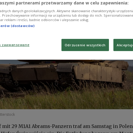
aszymi partnerami przetwarzamy dane w celu zapewnienia:
adnych danych geolokalizacyjnych. Aktywne skanowanie charakterystyki urządzen
ji. Przechowywanie informacji na urządzeniu lub dostęp do nich. Spersonalizowane
iar reklam i treści, badnie odbiorców i ulepszanie usług.
tnerów (dostawców)
a zaawansowane
Odrzucenie wszystkich
Akceptuj
tterstock
f mit 29 M1A1 Abrams-Panzern traf am Samstag in Polen