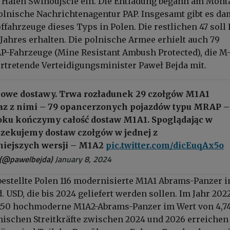
Hafen Świnoujście ein. Die Entladung begann am Mont
polnische Nachrichtenagentur PAP. Insgesamt gibt es da
ffahrzeuge dieses Typs in Polen. Die restlichen 47 soll
 Jahres erhalten. Die polnische Armee erhielt auch 79
-Fahrzeuge (Mine Resistant Ambush Protected), die M
vertretende Verteidigungsminister Paweł Bejda mit.
owe dostawy. Trwa rozładunek 29 czołgów M1A1
az z nimi – 79 opancerzonych pojazdów typu MRAP 
oku kończymy całość dostaw M1A1. Spoglądając w
oczekujemy dostaw czołgów w jednej z
iejszych wersji – M1A2
pic.twitter.com/dicEuqAx5o
 (@pawelbejda)
January 8, 2024
bestellte Polen 116 modernisierte M1A1 Abrams-Panzer 
. USD, die bis 2024 geliefert werden sollen. Im Jahr 202
 250 hochmoderne M1A2-Abrams-Panzer im Wert von 4,7
lnischen Streitkräfte zwischen 2024 und 2026 erreichen