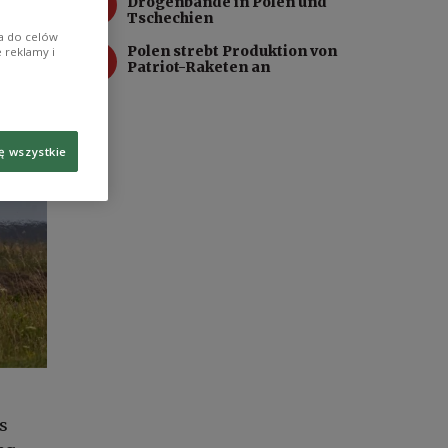
3
Drogenbande in Polen und
Tschechien
ia do celów
4
Polen strebt Produktion von
 reklamy i
Patriot-Raketen an
ę wszystkie
s