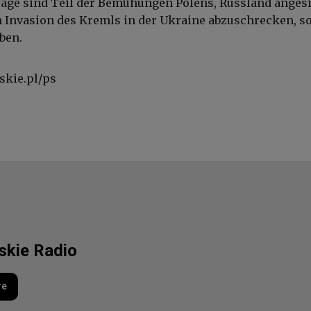
träge sind Teil der Bemühungen Polens, Russland anges
 Invasion des Kremls in der Ukraine abzuschrecken, so
ben.
skie.pl/ps
lskie Radio
re