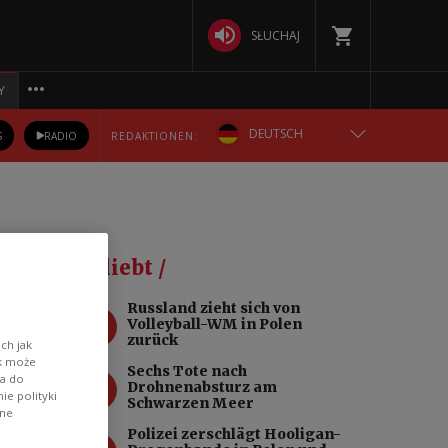
SŁUCHAJ
Y
DEUTSCH
S
RADIO
REDAKTIONEN:
ENGLISH
POLSKA
Beliebt /
РУССКИЙ
Russland zieht sich von
1
Volleyball-WM in Polen
БЕЛАРУСКАЯ
zurück
ch jak
ik może
Sechs Tote nach
2
wa do
УКРАЇНСЬКА
Drohnenabsturz am
e polityki
at
Schwarzen Meer
ane
Polizei zerschlägt Hooligan-