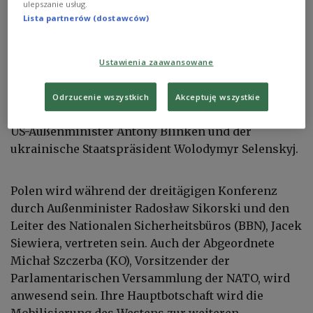
ulepszanie usług.
Dziś spotkanie ministrów obrony NATO. Tematem m.in. zwiększenie
produkcji amunicji
PAP/AA/ABACA
Lista partnerów (dostawców)
Der Krieg in der Ukraine und der Konflikt im
Nahen Osten - das sind die Schwerpunkte der heute
Ustawienia zaawansowane
beginnenden Münchner Sicherheitskonferenz. Zu
den Gästen der 60. Ausgabe der Konferenz gehören
Odrzucenie wszystkich
Akceptuję wszystkie
unter anderem US-Vizepräsidentin Kamala Harris,
US-Außenminister Antony Blinken und der
ukrainische Staatspräsident Wolodymyr Selenskyj.
Polen wird während der dreitägigen Konferenz
durch Außenminister Radosław Sikorski und den
Leiter des Nationalen Sicherheitsbüros (BBN), Jacek
Siewiera, vertreten sein. Auch der Abgeordnete
Michał Szczerba (KO), Vorsitzender der
Parlamentarischen Versammlung der NATO, wird
anwesend sein. Ihre Hauptbotschaft wird die
Mobilisierung des Westens zur weiteren