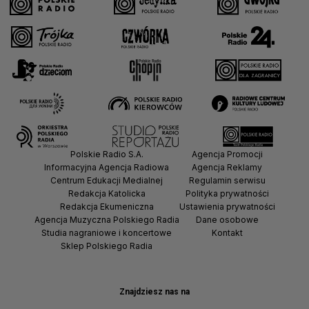
Polskie Radio S.A.
Agencja Promocji
Informacyjna Agencja Radiowa
Agencja Reklamy
Centrum Edukacji Medialnej
Regulamin serwisu
Redakcja Katolicka
Polityka prywatności
Redakcja Ekumeniczna
Ustawienia prywatności
Agencja Muzyczna Polskiego Radia
Dane osobowe
Studia nagraniowe i koncertowe
Kontakt
Sklep Polskiego Radia
Znajdziesz nas na