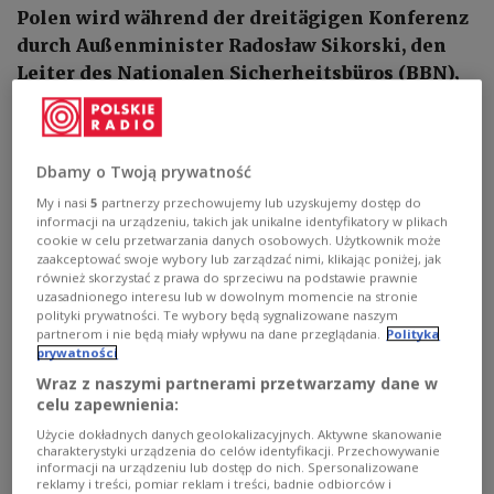
Polen wird während der dreitägigen Konferenz
durch Außenminister Radosław Sikorski, den
Leiter des Nationalen Sicherheitsbüros (BBN),
Jacek Siewiera und den Abgeordneten der
Bürgerkoalition und Vorsitzenden der
Parlamentarischen Versammlung der NATO
Dbamy o Twoją prywatność
vertreten sein.
My i nasi
5
partnerzy przechowujemy lub uzyskujemy dostęp do
informacji na urządzeniu, takich jak unikalne identyfikatory w plikach
cookie w celu przetwarzania danych osobowych. Użytkownik może
zaakceptować swoje wybory lub zarządzać nimi, klikając poniżej, jak
również skorzystać z prawa do sprzeciwu na podstawie prawnie
uzasadnionego interesu lub w dowolnym momencie na stronie
polityki prywatności. Te wybory będą sygnalizowane naszym
partnerom i nie będą miały wpływu na dane przeglądania.
Polityka
prywatności
Wraz z naszymi partnerami przetwarzamy dane w
celu zapewnienia:
Użycie dokładnych danych geolokalizacyjnych. Aktywne skanowanie
charakterystyki urządzenia do celów identyfikacji. Przechowywanie
informacji na urządzeniu lub dostęp do nich. Spersonalizowane
reklamy i treści, pomiar reklam i treści, badnie odbiorców i