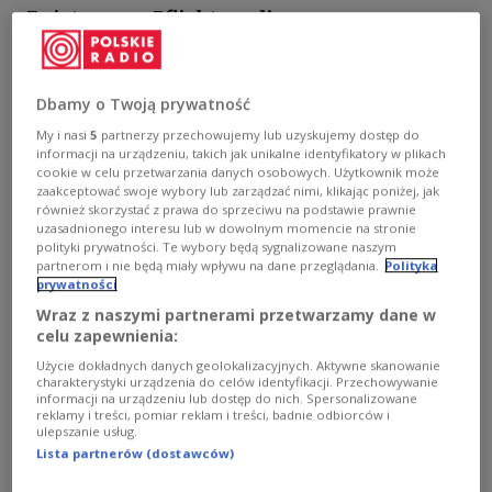
„Es ist unsere Pflicht, an diesen
herausragenden Oppositionspolitiker zu
erinnern", betonte der polnische Diplomat.
Dbamy o Twoją prywatność
My i nasi
5
partnerzy przechowujemy lub uzyskujemy dostęp do
informacji na urządzeniu, takich jak unikalne identyfikatory w plikach
cookie w celu przetwarzania danych osobowych. Użytkownik może
zaakceptować swoje wybory lub zarządzać nimi, klikając poniżej, jak
również skorzystać z prawa do sprzeciwu na podstawie prawnie
uzasadnionego interesu lub w dowolnym momencie na stronie
polityki prywatności. Te wybory będą sygnalizowane naszym
partnerom i nie będą miały wpływu na dane przeglądania.
Polityka
prywatności
Wraz z naszymi partnerami przetwarzamy dane w
celu zapewnienia:
Użycie dokładnych danych geolokalizacyjnych. Aktywne skanowanie
charakterystyki urządzenia do celów identyfikacji. Przechowywanie
Rosjanie upamiętniają zabójstwo Borysa Niemcowa
Maciej Jastrzębski
informacji na urządzeniu lub dostęp do nich. Spersonalizowane
reklamy i treści, pomiar reklam i treści, badnie odbiorców i
ulepszanie usług.
Wie der Polnische Rundfunk herausfand, werde der
Lista partnerów (dostawców)
einstige Tatort von Geheimdienstleuten überwacht.