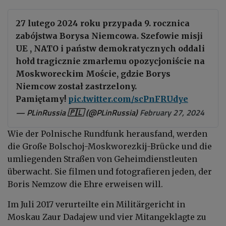
27 lutego 2024 roku przypada 9. rocznica
zabójstwa Borysa Niemcowa. Szefowie misji
UE , NATO i państw demokratycznych oddali
hołd tragicznie zmarłemu opozycjoniście na
Moskworeckim Moście, gdzie Borys
Niemcow został zastrzelony.
Pamiętamy!
pic.twitter.com/scPnFRUdye
— PLinRussia 🇵🇱 (@PLinRussia)
February 27, 2024
Wie der Polnische Rundfunk herausfand, werden
die Große Bolschoj-Moskworezkij-Brücke und die
umliegenden Straßen von Geheimdienstleuten
überwacht. Sie filmen und fotografieren jeden, der
Boris Nemzow die Ehre erweisen will.
Im Juli 2017 verurteilte ein Militärgericht in
Moskau Zaur Dadajew und vier Mitangeklagte zu