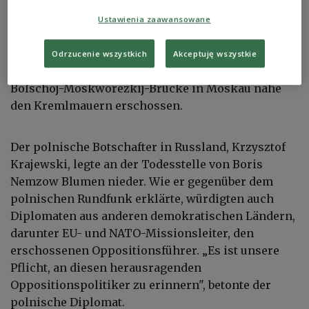
Gestern sind 9 Jahre seit dem Mord am einstigen
führenden Oppositionspolitiker Russlands, Boris
Ustawienia zaawansowane
Nemzow, vergangen. Der Gründer der
oppositionellen Nationalen Freiheitspartei wurde
Odrzucenie wszystkich
Akceptuję wszystkie
am 27. Februar 2015 vor Mitternacht auf der
Bolschoj-Moskworezkij-Brücke in Moskau nahe
den Kremlmauern erschossen.
Der polnische Botschafter in Russland, Krzysztof
Krajewski, legte an der Todesstelle von Boris
Nemzow Blumen nieder. Wie er gegenüber dem
polnischen Rundfunk erklärte, würdigten auch
Diplomaten aus anderen demokratischen Ländern,
darunter EU- und NATO-Missionsleiter, den
erschossenen Oppositionsführer. „Es ist unsere
Pflicht, an diesen herausragenden
Oppositionspolitiker zu erinnern", betonte der
polnische Diplomat.