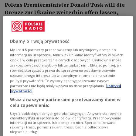
Polens Premierminister Donald Tusk will die
Grenze zur Ukraine weiterhin offen lassen,
informierten Vertreter der protestierenden
Landwirte nach dem gestrigen Treffen mit dem
Regierungschef. In Zeiten, in denen polnische
Dbamy o Twoją prywatność
Bauern wegen des Getreideüberschusses auf
My i nasi
5
partnerzy przechowujemy lub uzyskujemy dostęp do
dem Markt besorgt sind, sucht Tusk nach einem
informacji na urządzeniu, takich jak unikalne identyfikatory w plikach
Weg, sowohl den lokalen Anliegen gerecht zu
cookie w celu przetwarzania danych osobowych. Użytkownik może
werden als auch die politische Unterstützung
zaakceptować swoje wybory lub zarządzać nimi, klikając poniżej, jak
również skorzystać z prawa do sprzeciwu na podstawie prawnie
für Kiew aufrechtzuerhalten.
uzasadnionego interesu lub w dowolnym momencie na stronie
polityki prywatności. Te wybory będą sygnalizowane naszym
partnerom i nie będą miały wpływu na dane przeglądania.
Polityka
prywatności
Wraz z naszymi partnerami przetwarzamy dane w
celu zapewnienia:
Użycie dokładnych danych geolokalizacyjnych. Aktywne skanowanie
charakterystyki urządzenia do celów identyfikacji. Przechowywanie
informacji na urządzeniu lub dostęp do nich. Spersonalizowane
reklamy i treści, pomiar reklam i treści, badnie odbiorców i
ulepszanie usług.