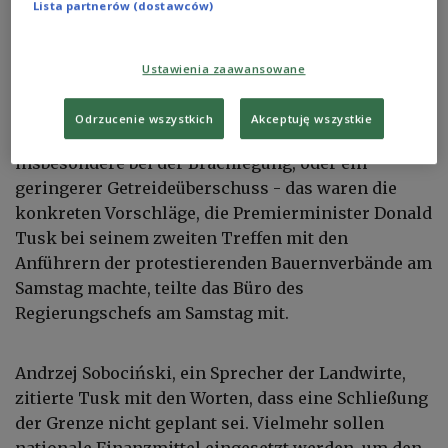
Lista partnerów (dostawców)
Ustawienia zaawansowane
Zakończyło się spotkanie premiera z rolnikami. Co ustalono?
PAP/Paweł
Supernak
Odrzucenie wszystkich
Akceptuję wszystkie
Erleichterungen bei der Umsetzung des Green Deal,
insbesondere bei der Brachlegung, oder ein
geringerer Getreideüberschuss - das waren die
konkreten Vorschläge, die Premierminister Donald
Tusk bei seinem zweiten Treffen mit den
Anführern der protestierenden Bauernverbände am
Samstag machte, teilte das Büro des
Regierungschefs am Samstag mit.
Andrzej Sobociński, ein Sprecher der Landwirte,
zitierte Tusk mit den Worten, dass eine Schließung
der Grenze nicht geplant sei. Vielmehr sollen
nationale Finanzmittel eingesetzt werden, um den