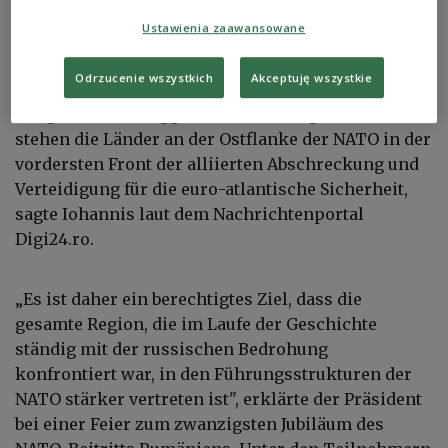
Ustawienia zaawansowane
Klaus Iohannis stwierdził, że rosyjskie atkai na porty na Dunaju są
zbrodnia wojenną
Reuters/ FORUM
Odrzucenie wszystkich
Akceptuję wszystkie
„
Angesichts der aggressiven Haltung Russlands
stehen die Länder an der Ostflanke der NATO in der
vordersten Front der alliierten Abschreckung und
Verteidigung für die euro-atlantische Sicherheit,
sagte Iohannis laut dem Nachrichtenportal
Digi24.ro.
„
Es ist daher ein berechtigtes Ziel, dass die
gesamte Region, die im Laufe der Geschichte
ständig mit der russischen Bedrohung
konfrontiert war, in den Führungsstrukturen der
NATO stärker vertreten ist", erklärte der Präsident
bei einer Feier zum zwanzigsten Jubiläum des