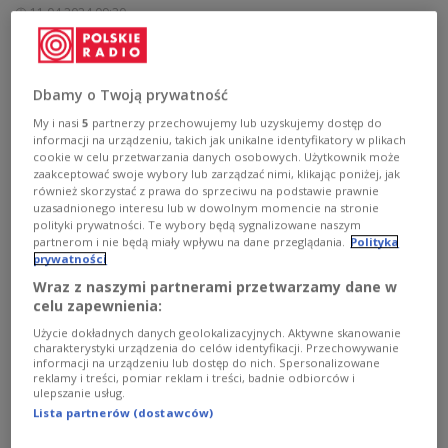
11.04.2024 09:30
Die Länder an der Ostflanke der NATO stehen an
Dbamy o Twoją prywatność
der vordersten Front der Verteidigung des
My i nasi
5
partnerzy przechowujemy lub uzyskujemy dostęp do
informacji na urządzeniu, takich jak unikalne identyfikatory w plikach
Bündnisses und sollten stärker vertreten sein,
cookie w celu przetwarzania danych osobowych. Użytkownik może
erklärte Rumäniens Präsident Klaus Iohannis.
zaakceptować swoje wybory lub zarządzać nimi, klikając poniżej, jak
Deshalb werde er für den Posten des NATO-
również skorzystać z prawa do sprzeciwu na podstawie prawnie
uzasadnionego interesu lub w dowolnym momencie na stronie
Generalsekretärs kandidieren.
polityki prywatności. Te wybory będą sygnalizowane naszym
partnerom i nie będą miały wpływu na dane przeglądania.
Polityka
prywatności
Wraz z naszymi partnerami przetwarzamy dane w
celu zapewnienia:
Użycie dokładnych danych geolokalizacyjnych. Aktywne skanowanie
charakterystyki urządzenia do celów identyfikacji. Przechowywanie
informacji na urządzeniu lub dostęp do nich. Spersonalizowane
reklamy i treści, pomiar reklam i treści, badnie odbiorców i
ulepszanie usług.
Lista partnerów (dostawców)