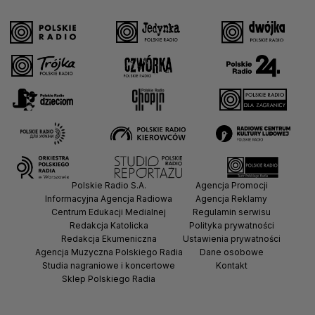
Polskie Radio S.A.
Agencja Promocji
Informacyjna Agencja Radiowa
Agencja Reklamy
Centrum Edukacji Medialnej
Regulamin serwisu
Redakcja Katolicka
Polityka prywatności
Redakcja Ekumeniczna
Ustawienia prywatności
Agencja Muzyczna Polskiego Radia
Dane osobowe
Studia nagraniowe i koncertowe
Kontakt
Sklep Polskiego Radia