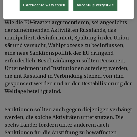
Odrzucenie wszystkich
Akceptuję wszystkie
Ілюстрацыйнае фота.
shutterstock.com/Sandor Szmutko
Wie die EU-Staaten argumentieren, sei angesichts
der zunehmenden Aktivitäten Russlands, das
manipuliert, desinformiert, Spaltung in der Union
sät und versucht, Wahlprozesse zu beeinflussen,
eine neue Sanktionspolitik der EU dringend
erforderlich. Beschränkungen sollten Personen,
Unternehmen und Institutionen auferlegt werden,
die mit Russland in Verbindung stehen, von ihm
gesponsert werden und an der Destabilisierung der
Weltlage beteiligt sind.
Sanktionen sollten auch gegen diejenigen verhängt
werden, die solche Aktivitäten unterstützen. Die
sechs Länder fordern unter anderem auch
Sanktionen für die Anstiftung zu bewaffneten