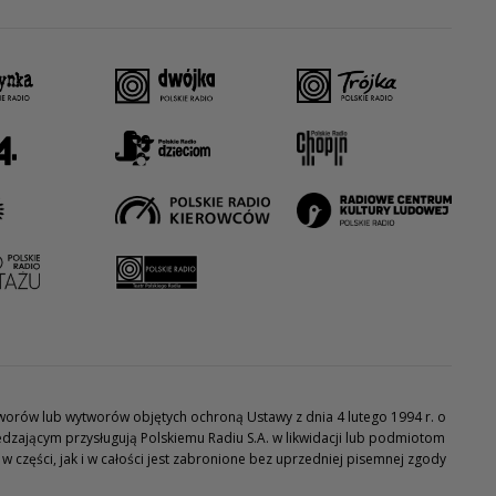
utworów lub wytworów objętych ochroną Ustawy z dnia 4 lutego 1994 r. o
dzającym przysługują Polskiemu Radiu S.A. w likwidacji lub podmiotom
części, jak i w całości jest zabronione bez uprzedniej pisemnej zgody