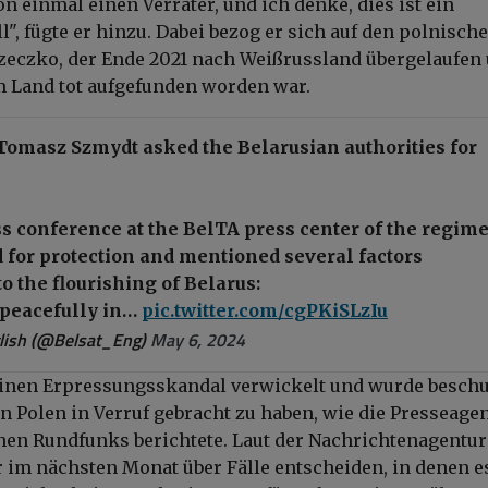
n einmal einen Verräter, und ich denke, dies ist ein
l", fügte er hinzu. Dabei bezog er sich auf den polnisch
zeczko, der Ende 2021 nach Weißrussland übergelaufen
m Land tot aufgefunden worden war.
Tomasz Szmydt asked the Belarusian authorities for
s conference at the BelTA press center of the regime
 for protection and mentioned several factors
to the flourishing of Belarus:
 peacefully in…
pic.twitter.com/cgPKiSLzIu
glish (@Belsat_Eng)
May 6, 2024
inen Erpressungsskandal verwickelt und wurde beschu
in Polen in Verruf gebracht zu haben, wie die Presseage
hen Rundfunks berichtete. Laut der Nachrichtenagentur
er im nächsten Monat über Fälle entscheiden, in denen 