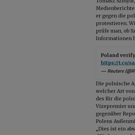
Tomasz Szmydt, 
Medienberichte
er gegen die po
protestieren. W
prüfe man, ob S
Informationen h
Poland verify
https://t.co/
— Reuters (@R
Die polnische A
welcher Art von
des für die pol
Vizepremier un
gegenüber Repor
Polens Außenmin
„Dies ist ein ab