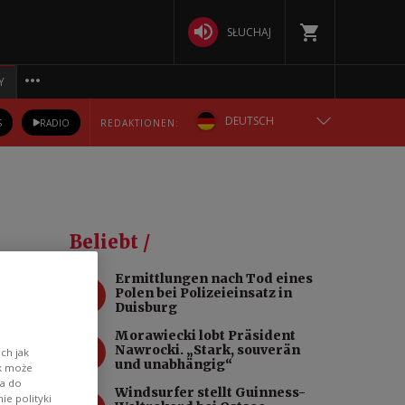
SŁUCHAJ
Y
DEUTSCH
S
RADIO
REDAKTIONEN:
ENGLISH
POLSKA
Beliebt /
РУССКИЙ
Ermittlungen nach Tod eines
1
Polen bei Polizeieinsatz in
БЕЛАРУСКАЯ
Duisburg
Morawiecki lobt Präsident
2
УКРАЇНСЬКА
Nawrocki. „Stark, souverän
ch jak
und unabhängig“
ik może
wa do
Windsurfer stellt Guinness-
e polityki