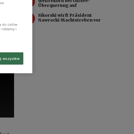
3
Weltrekord bei Ostsee-
ane
Überquerung auf
4
Sikorski wirft Präsident
Nawrocki Machtstreben vor
ia do celów
 reklamy i
ę wszystkie