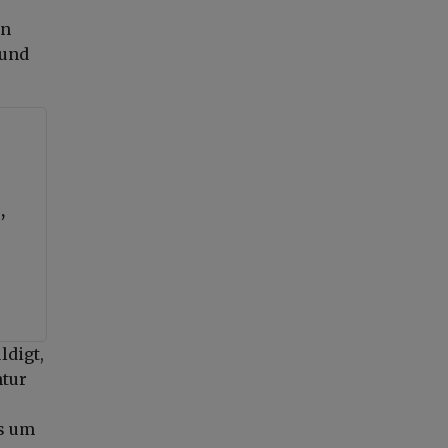
en
 und
,
ldigt,
ntur
es um