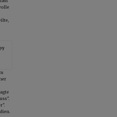
laut
olle
ilte,
py
zu
her
agte
uss".
r".
dien.