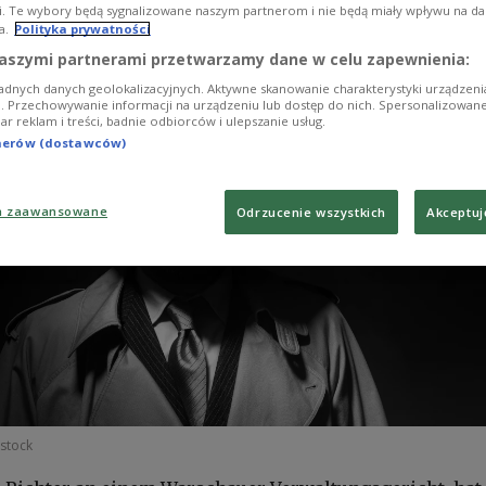
zufolge handelt es sich um einen „Verräter".
i. Te wybory będą sygnalizowane naszym partnerom i nie będą miały wpływu na d
a.
Polityka prywatności
aszymi partnerami przetwarzamy dane w celu zapewnienia:
adnych danych geolokalizacyjnych. Aktywne skanowanie charakterystyki urządzen
ji. Przechowywanie informacji na urządzeniu lub dostęp do nich. Spersonalizowane
iar reklam i treści, badnie odbiorców i ulepszanie usług.
tnerów (dostawców)
a zaawansowane
Odrzucenie wszystkich
Akceptuj
rstock