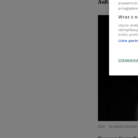
Außenminister 
prywatnośc
przeglądani
Wraz z n
Użycie dokł
identyfikac
treści, pom
Lista par
Ustawieni
Bild:
Strokette/Shutte