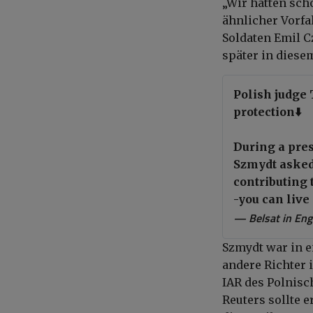
„Wir hatten scho
ähnlicher Vorfal
Soldaten Emil C
später in diese
Polish judge 
protection⬇️
During a pres
Szmydt asked
contributing 
-you can live
— Belsat in En
Szmydt war in e
andere Richter 
IAR des Polnisc
Reuters sollte 