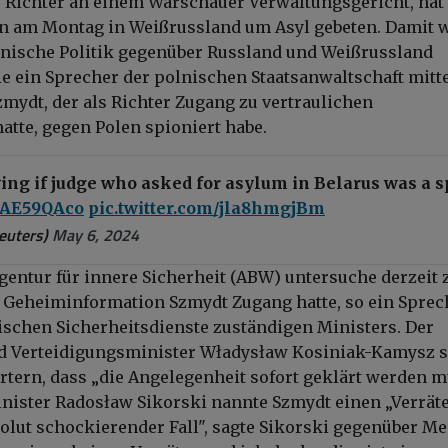
Richter an einem Warschauer Verwaltungsgericht, hat 
n am Montag in Weißrussland um Asyl gebeten. Damit w
lnische Politik gegenüber Russland und Weißrussland
ie ein Sprecher der polnischen Staatsanwaltschaft mitte
zmydt, der als Richter Zugang zu vertraulichen
atte, gegen Polen spioniert habe.
ing if judge who asked for asylum in Belarus was a s
saAE59QAco
pic.twitter.com/jla8hmgjBm
euters)
May 6, 2024
gentur für innere Sicherheit (ABW) untersuche derzeit 
 Geheiminformation Szmydt Zugang hatte, so ein Sprec
nischen Sicherheitsdienste zuständigen Ministers. Der
d Verteidigungsminister Władysław Kosiniak-Kamysz s
tern, dass „die Angelegenheit sofort geklärt werden m
ister Radosław Sikorski nannte Szmydt einen „Verräte
solut schockierender Fall", sagte Sikorski gegenüber Me